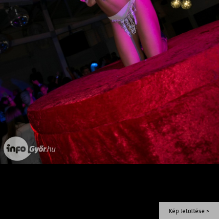
Kép letöltése >