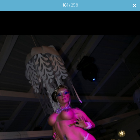
181
/258