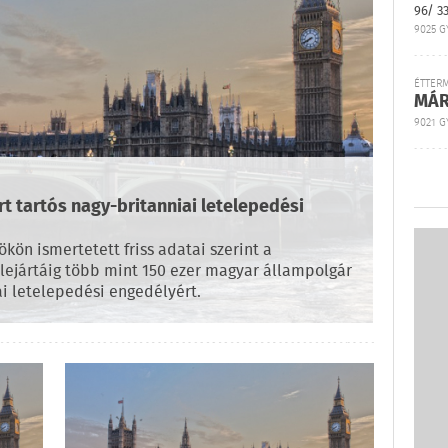
96/ 3
9025 G
ÉTTER
MÁR
9021 GY
t tartós nagy-britanniai letelepedési
kön ismertetett friss adatai szerint a
 lejártáig több mint 150 ezer magyar állampolgár
i letelepedési engedélyért.