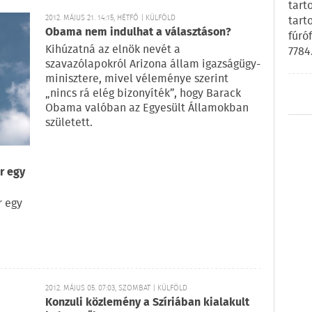
tart
2012. MÁJUS 21. 14:15, HÉTFŐ | KÜLFÖLD
tart
Obama nem indulhat a választáson?
fúró
Kihúzatná az elnök nevét a
7784
szavazólapokról Arizona állam igazságügy-
minisztere, mivel véleménye szerint
„nincs rá elég bizonyíték”, hogy Barack
Obama valóban az Egyesült Államokban
született.
r egy
r egy
2012. MÁJUS 05. 07:03, SZOMBAT | KÜLFÖLD
Konzuli közlemény a Szíriában kialakult