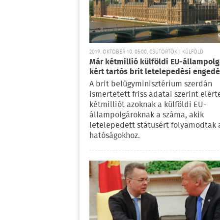
2019. OKTÓBER 10. 05:00, CSÜTÖRTÖK | KÜLFÖLD
Már kétmillió külföldi EU-állampolg
kért tartós brit letelepedési engedé
A brit belügyminisztérium szerdán
ismertetett friss adatai szerint elért
kétmilliót azoknak a külföldi EU-
állampolgároknak a száma, akik
letelepedett státusért folyamodtak a
hatóságokhoz.