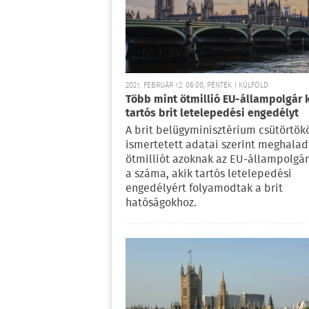
2021. FEBRUÁR 12. 06:00, PÉNTEK | KÜLFÖLD
Több mint ötmillió EU-állampolgár 
tartós brit letelepedési engedélyt
A brit belügyminisztérium csütörtök
ismertetett adatai szerint meghalad
ötmilliót azoknak az EU-állampolgá
a száma, akik tartós letelepedési
engedélyért folyamodtak a brit
hatóságokhoz.