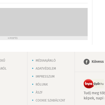
HIRDETÉS
EKŰ
MÉDIAAJÁNLÓ
Kövess 
SRÓL
ADATVÉDELEM
IMPRESSZUM
RÓLUNK
ÁSZF
Tudj meg töb
képek, napi
COOKIE SZABÁLYZAT