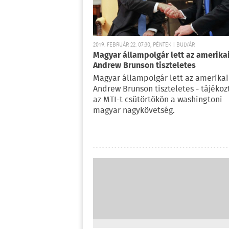
2019. FEBRUÁR 22. 07:30, PÉNTEK | BULVÁR
Magyar állampolgár lett az amerika
Andrew Brunson tiszteletes
Magyar állampolgár lett az amerikai
Andrew Brunson tiszteletes - tájékoz
az MTI-t csütörtökön a washingtoni
magyar nagykövetség.