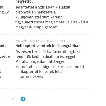
helyzetről
nt
Tekintettel a Szíriában kialakult
anguly
bizonytalan helyzetre a
Külügyminisztérium korábbi
figyelmeztetését megismételve arra kéri a
magyar állampolgárokat...
2012. MÁRCIUS 28. 07:15, SZERDA | KÉK HÍREK
ket a
Helikoptert vetettek be Csongrádban
Összesen tizenhét határsértőt fogtak el a
yzetre
rendőrök kedd hajnalban és reggel
Mórahalom, valamint Szeged
külterületén; a migránsok két csoportját
ó
helikopterről fedezték fel a
a
határrendészek.
1
2