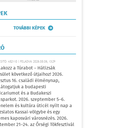
PEK
TOVÁBBI KÉPEK
RÓ
ÍTÓ: 452110 | FELADVA: 2026.08.06, 13:29
lakozz a Túrabot – Hátizsák
sület következő útjaihoz! 2026.
sztus 16. családi élménynap,
átogatjuk a budapesti
icariumot és a Budakeszi
sparkot. 2026. szeptember 5–6.
énelem és kultúra úticél nyílt nap a
zslatos Kassai-völgybe és egy
emes kaposvári városnézés. 2026.
tember 21–24. az Őrségi Tökfesztivál