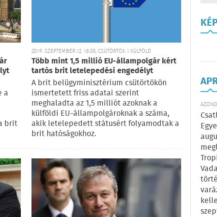
KÉ
2019. SZEPTEMBER 12. 16:05, CSÜTÖRTÖK | KÜLFÖLD
ár
Több mint 1,5 millió EU-állampolgár kért
lyt
tartós brit letelepedési engedélyt
AP
A brit belügyminisztérium csütörtökön
e a
ismertetett friss adatai szerint
meghaladta az 1,5 milliót azoknak a
AZONOS
külföldi EU-állampolgároknak a száma,
Csat
 brit
akik letelepedett státusért folyamodtak a
Egye
brit hatóságokhoz.
augu
megl
Trop
Vada
tört
vará
kell
szep