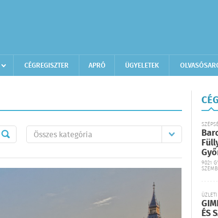
CÉGREGISZTER
APRÓ
ÜGYELETEK
OLVASÓSAR
CÉG
SZÉPS
Bar
Füll
Győ
9021 G
SZEMB
ÜZLETI
GIM
ÉS 