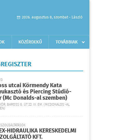
2026. augusztus 8, szombat - László
OK
KÖZÉRDEKŰ
TOVÁBBIAK
REGISZTER
ÉG
oss utcai Körmendy Kata
yukasztó és Piercing Stúdió-
r (Mc Donalds-al szemben)
YŐR, BAROSS G. ÚT 22. III. EM. (MCDONALDS´-AL
EN)
 SZOLGÁLTATÁSOK
EX-HIDRAULIKA KERESKEDELMI
SZOLGÁLTATÓ KFT.