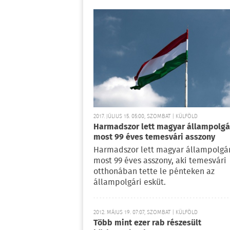
2017. JÚLIUS 15. 05:00, SZOMBAT | KÜLFÖLD
Harmadszor lett magyar állampolgá
most 99 éves temesvári asszony
Harmadszor lett magyar állampolgá
most 99 éves asszony, aki temesvári
otthonában tette le pénteken az
állampolgári esküt.
2012. MÁJUS 19. 07:07, SZOMBAT | KÜLFÖLD
Több mint ezer rab részesült