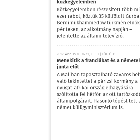
közkegyelemben
Közkegyelemben részesített több mi
ezer rabot, köztük 35 külföldit Gurb
Berdimukhammedow türkmén elnök
pénteken, az alkotmány napján –
jelentette az állami televízió.
2012. ÁPRILIS 03. 07:11, KEDD | KÜLFÖLD
Menekítik a franciákat és a némete
junta elől
A Maliban tapasztalható zavaros hel
való tekintettel a párizsi kormány a
nyugat-afrikai ország elhagyására
szólította fel hétfőn az ott tartózkod
állampolgárait. Hasonló lépést tett 
német külügyminisztérium is.