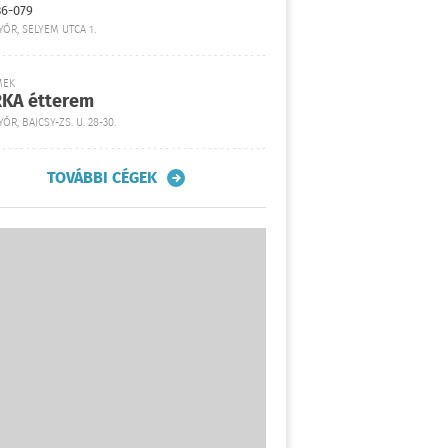
36-079
YŐR, SELYEM UTCA 1.
MEK
KA étterem
ŐR, BAJCSY-ZS. U. 28-30.
TOVÁBBI CÉGEK