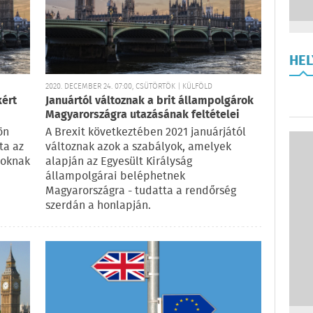
HE
2020. DECEMBER 24. 07:00, CSÜTÖRTÖK | KÜLFÖLD
kért
Januártól változnak a brit állampolgárok
Magyarországra utazásának feltételei
ön
A Brexit következtében 2021 januárjától
ta az
változnak azok a szabályok, amelyek
roknak
alapján az Egyesült Királyság
állampolgárai beléphetnek
Magyarországra - tudatta a rendőrség
szerdán a honlapján.