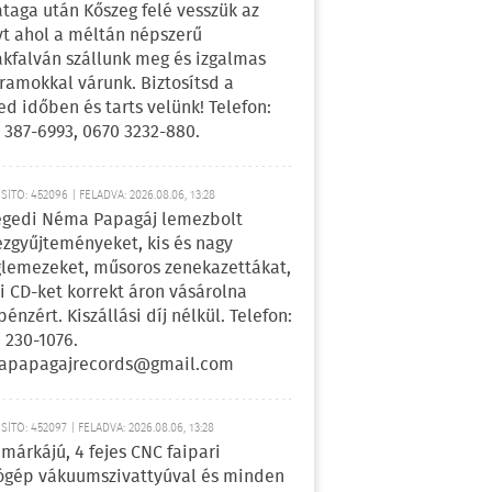
ataga után Kőszeg felé vesszük az
yt ahol a méltán népszerű
kfalván szállunk meg és izgalmas
ramokkal várunk. Biztosítsd a
ed időben és tarts velünk! Telefon:
 387-6993, 0670 3232-880.
ÍTÓ: 452096 | FELADVA: 2026.08.06, 13:28
egedi Néma Papagáj lemezbolt
zgyűjteményeket, kis és nagy
lemezeket, műsoros zenekazettákat,
i CD-ket korrekt áron vásárolna
pénzért. Kiszállási díj nélkül. Telefon:
 230-1076.
apapagajrecords@gmail.com
ÍTÓ: 452097 | FELADVA: 2026.08.06, 13:28
márkájú, 4 fejes CNC faipari
gép vákuumszivattyúval és minden