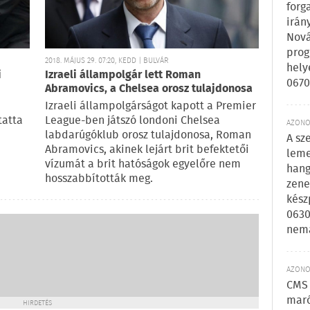
forg
irán
Nová
prog
2018. MÁJUS 29. 07:20, KEDD | BULVÁR
hely
i
Izraeli állampolgár lett Roman
0670
Abramovics, a Chelsea orosz tulajdonosa
Izraeli állampolgárságot kapott a Premier
tatta
League-ben játszó londoni Chelsea
AZONOS
labdarúgóklub orosz tulajdonosa, Roman
A sz
Abramovics, akinek lejárt brit befektetői
leme
vízumát a brit hatóságok egyelőre nem
hang
hosszabbították meg.
zene
kész
0630
nem
AZONOS
CMS 
maró
HIRDETÉS