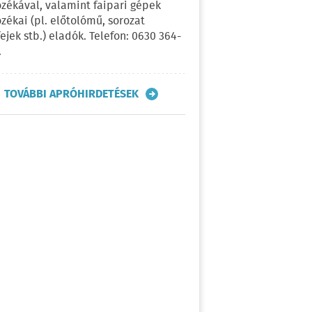
ozékával, valamint faipari gépek
ozékai (pl. előtolómű, sorozat
fejek stb.) eladók. Telefon: 0630 364-
.
TOVÁBBI APRÓHIRDETÉSEK