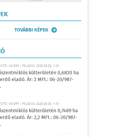
PEK
TOVÁBBI KÉPEK
RÓ
ÍTÓ: 451898 | FELADVA: 2026.08.05, 11:51
őszentmiklós külterületén 0,6820 ha
erdő eladó. Ár: 2 MFt.: 06-20/987-
.
ÍTÓ: 451899 | FELADVA: 2026.08.05, 11:51
őszentmiklós külterületén 0,7489 ha
erdő eladó. Ár: 2,2 MFt.: 06-20/987-
.