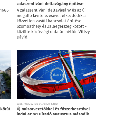
zalaszentiváni deltavágány építése
 1686
A zalaszentiváni deltavágány és az új
megálló kivitelezésével elkezdődik a
közvetlen vasúti kapcsolat építése
Szombathely és Zalaegerszeg között -
közölte közösségi oldalán hétfőn Vitézy
Dávid.
2026. AUGUSZTUS 04. 07:00, KEDD |
ykörút
Új műsorvezetőkkel és főszerkesztővel
indul az M1 Híradó augusztus második