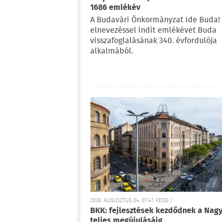
1686 emlékév
A Budavári Önkormányzat Ide Buda!
elnevezéssel indít emlékévet Buda
visszafoglalásának 340. évfordulója
alkalmából.
2026. AUGUSZTUS 04. 07:47, KEDD |
BKK: fejlesztések kezdődnek a Nag
teljes megújulásáig