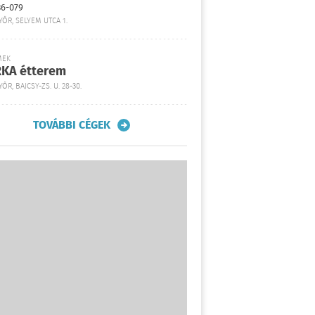
36-079
YŐR, SELYEM UTCA 1.
MEK
KA étterem
ŐR, BAJCSY-ZS. U. 28-30.
TOVÁBBI CÉGEK