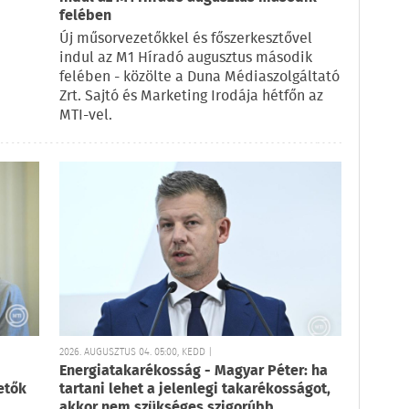
felében
Új műsorvezetőkkel és főszerkesztővel
indul az M1 Híradó augusztus második
felében - közölte a Duna Médiaszolgáltató
Zrt. Sajtó és Marketing Irodája hétfőn az
MTI-vel.
2026. AUGUSZTUS 04. 05:00, KEDD |
Energiatakarékosság - Magyar Péter: ha
etők
tartani lehet a jelenlegi takarékosságot,
akkor nem szükséges szigorúbb