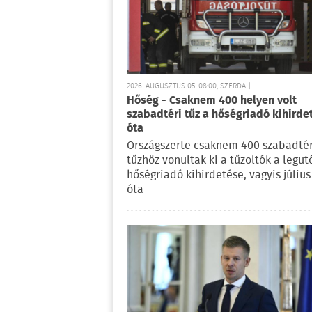
2026. AUGUSZTUS 05. 08:00, SZERDA |
Hőség - Csaknem 400 helyen volt
szabadtéri tűz a hőségriadó kihirde
óta
Országszerte csaknem 400 szabadtér
tűzhöz vonultak ki a tűzoltók a legu
hőségriadó kihirdetése, vagyis július
óta