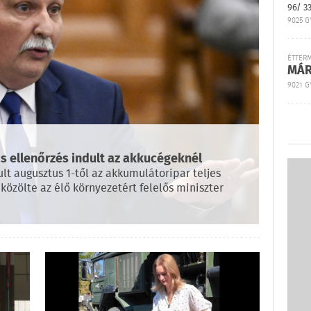
96/ 3
9025 G
ÉTTER
MÁR
9021 GY
s ellenőrzés indult az akkucégeknél
lt augusztus 1-től az akkumulátoripar teljes
közölte az élő környezetért felelős miniszter