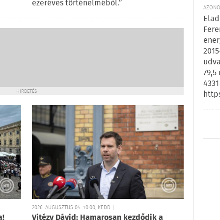
ezeréves történelméből.”
AZONOS
Elad
Fere
ener
2015
udva
79,5
4331
HIRDETÉS
http
2026. AUGUSZTUS 04. 10:00, KEDD |
a!
Vitézy Dávid: Hamarosan kezdődik a