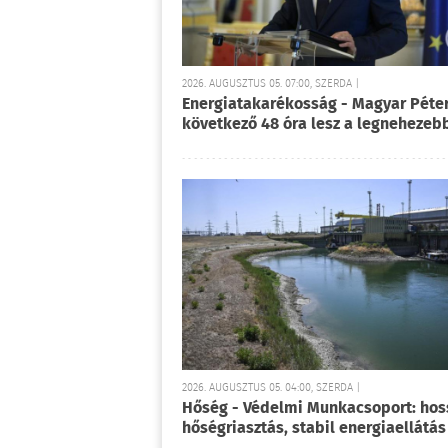
2026. AUGUSZTUS 05. 07:00, SZERDA |
Energiatakarékosság - Magyar Péter
következő 48 óra lesz a legnehezeb
2026. AUGUSZTUS 05. 04:00, SZERDA |
Hőség - Védelmi Munkacsoport: ho
hőségriasztás, stabil energiaellátás