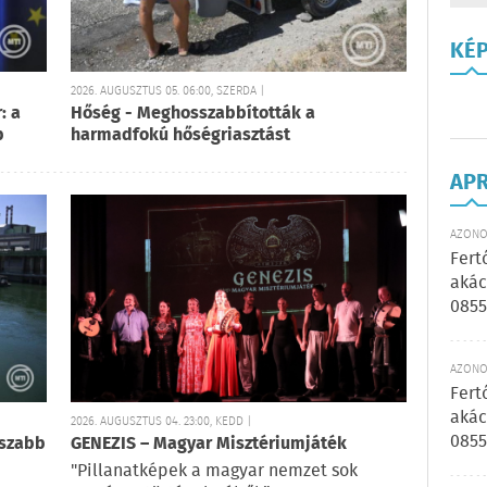
KÉ
2026. AUGUSZTUS 05. 06:00, SZERDA |
: a
Hőség - Meghosszabbították a
b
harmadfokú hőségriasztást
AP
AZONOS
Fert
akác
0855
AZONOS
Fert
akác
2026. AUGUSZTUS 04. 23:00, KEDD |
0855
sszabb
GENEZIS – Magyar Misztériumjáték
"Pillanatképek a magyar nemzet sok