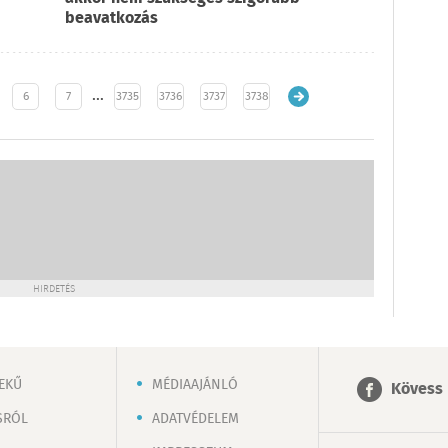
beavatkozás
…
6
7
3735
3736
3737
3738
HIRDETÉS
EKŰ
MÉDIAAJÁNLÓ
Kövess 
SRÓL
ADATVÉDELEM