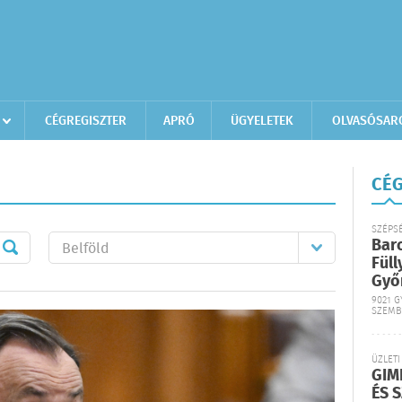
CÉGREGISZTER
APRÓ
ÜGYELETEK
OLVASÓSAR
CÉG
SZÉPS
Bar
Füll
Győ
9021 G
SZEMB
ÜZLETI
GIM
ÉS 