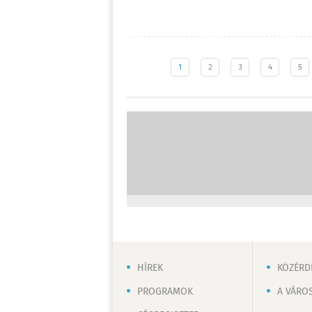
1
2
3
4
5
HÍREK
KÖZÉRD
PROGRAMOK
A VÁRO