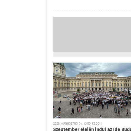
2026. AUGUSZTUS 04. 13:00, KEDD |
Szeptember elején indul az Ide Bud