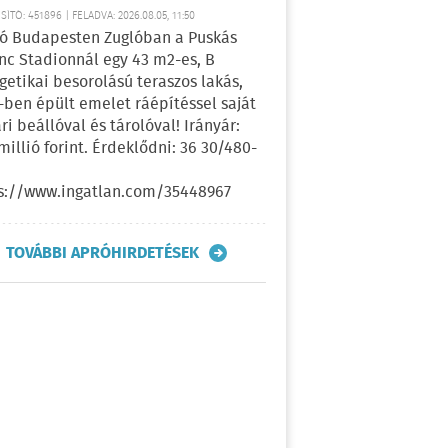
ÍTÓ: 451896 | FELADVA: 2026.08.05, 11:50
ó Budapesten Zuglóban a Puskás
nc Stadionnál egy 43 m2-es, B
getikai besorolású teraszos lakás,
-ben épült emelet ráépítéssel saját
ri beállóval és tárolóval! Irányár:
 millió forint. Érdeklődni: 36 30/480-
s://www.ingatlan.com/35448967
TOVÁBBI APRÓHIRDETÉSEK