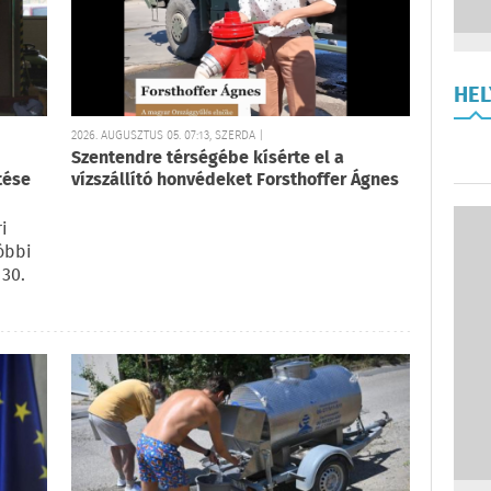
HE
2026. AUGUSZTUS 05. 07:13, SZERDA |
Szentendre térségébe kísérte el a
tése
vízszállító honvédeket Forsthoffer Ágnes
i
tóbbi
 30.