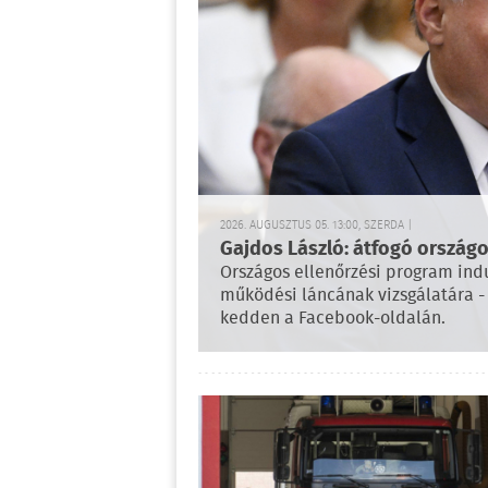
2026. AUGUSZTUS 05. 13:00, SZERDA |
Gajdos László: átfogó országo
Országos ellenőrzési program indu
működési láncának vizsgálatára - 
kedden a Facebook-oldalán.