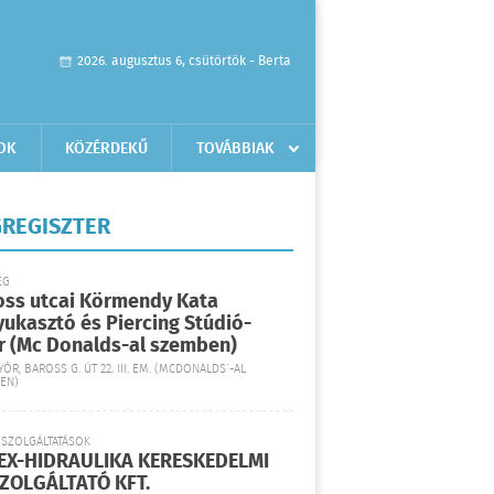
2026. augusztus 6, csütörtök - Berta
OK
KÖZÉRDEKŰ
TOVÁBBIAK
REGISZTER
ÉG
oss utcai Körmendy Kata
yukasztó és Piercing Stúdió-
r (Mc Donalds-al szemben)
YŐR, BAROSS G. ÚT 22. III. EM. (MCDONALDS´-AL
EN)
 SZOLGÁLTATÁSOK
EX-HIDRAULIKA KERESKEDELMI
SZOLGÁLTATÓ KFT.