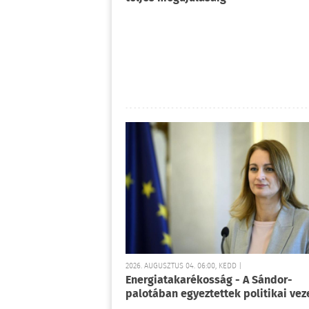
2026. AUGUSZTUS 04. 06:00, KEDD |
Energiatakarékosság - A Sándor-
palotában egyeztettek politikai vez