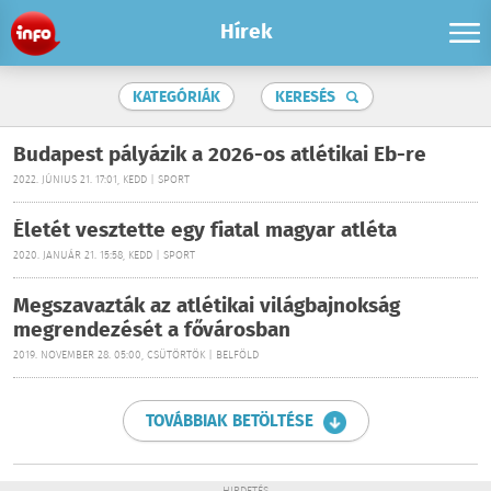
Hírek
KATEGÓRIÁK
KERESÉS
Budapest pályázik a 2026-os atlétikai Eb-re
2022. JÚNIUS 21. 17:01, KEDD | SPORT
Életét vesztette egy fiatal magyar atléta
2020. JANUÁR 21. 15:58, KEDD | SPORT
Megszavazták az atlétikai világbajnokság
megrendezését a fővárosban
2019. NOVEMBER 28. 05:00, CSÜTÖRTÖK | BELFÖLD
TOVÁBBIAK BETÖLTÉSE