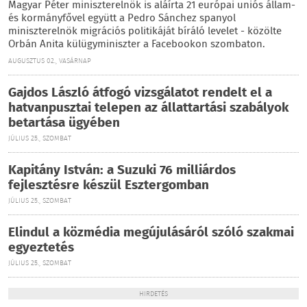
Magyar Péter miniszterelnök is aláírta 21 európai uniós állam-
és kormányfővel együtt a Pedro Sánchez spanyol
miniszterelnök migrációs politikáját bíráló levelet - közölte
Orbán Anita külügyminiszter a Facebookon szombaton.
AUGUSZTUS 02., VASÁRNAP
Gajdos László átfogó vizsgálatot rendelt el a
hatvanpusztai telepen az állattartási szabályok
betartása ügyében
JÚLIUS 25., SZOMBAT
Kapitány István: a Suzuki 76 milliárdos
fejlesztésre készül Esztergomban
JÚLIUS 25., SZOMBAT
Elindul a közmédia megújulásáról szóló szakmai
egyeztetés
JÚLIUS 25., SZOMBAT
HIRDETÉS