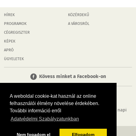
HÍREK
KÖZÉRDEKŰ
PROGRAMOK
A VÁROSRÓL
CÉGREGISZTER
KÉPEK
APRÓ
ÜGYELETEK
Kövess minket a Facebook-on
A weboldal cookie-kat használ az online
felhasználói élmény növelése érdekében.
Tudj meg többet városodról! Hírek, programok, képek, napi
További információ erről
menü, cégek…. és minden, ami Győr
Adatvédelmi Szabályzatunkban
MÉDIAAJÁNLÓ
ADATVÉDELEM
IMPRESSZUM
RÓLUNK
ÁSZF
Nem fogadom el
Elfogadom