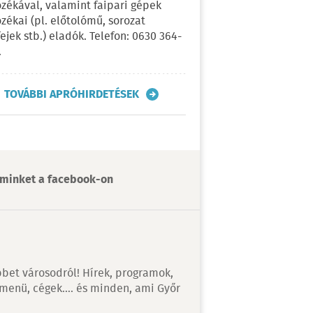
ozékával, valamint faipari gépek
ozékai (pl. előtolómű, sorozat
fejek stb.) eladók. Telefon: 0630 364-
.
TOVÁBBI APRÓHIRDETÉSEK
minket a facebook-on
bet városodról! Hírek, programok,
 menü, cégek…. és minden, ami Győr