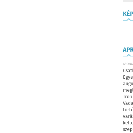
KÉ
AP
AZONOS
Csat
Egye
augu
megl
Trop
Vada
tört
vará
kell
szep