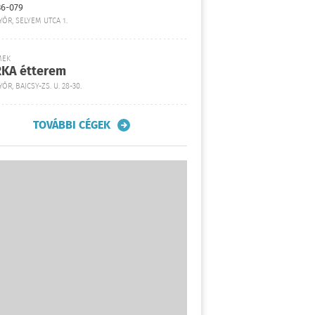
36-079
YŐR, SELYEM UTCA 1.
MEK
KA étterem
ŐR, BAJCSY-ZS. U. 28-30.
TOVÁBBI CÉGEK