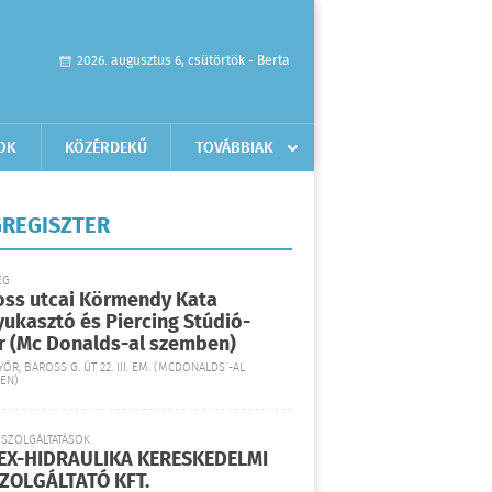
2026. augusztus 6, csütörtök - Berta
OK
KÖZÉRDEKŰ
TOVÁBBIAK
REGISZTER
ÉG
oss utcai Körmendy Kata
yukasztó és Piercing Stúdió-
r (Mc Donalds-al szemben)
YŐR, BAROSS G. ÚT 22. III. EM. (MCDONALDS´-AL
EN)
 SZOLGÁLTATÁSOK
EX-HIDRAULIKA KERESKEDELMI
SZOLGÁLTATÓ KFT.