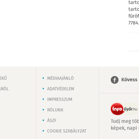
tart
tart
fúró
7784
EKŰ
MÉDIAAJÁNLÓ
Kövess 
SRÓL
ADATVÉDELEM
IMPRESSZUM
RÓLUNK
ÁSZF
Tudj meg töb
képek, napi
COOKIE SZABÁLYZAT