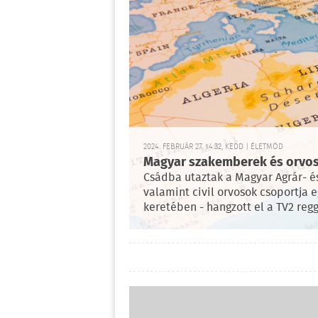
2024. FEBRUÁR 27. 14:32, KEDD | ÉLETMÓD
Magyar szakemberek és orvos
Csádba utaztak a Magyar Agrár- 
valamint civil orvosok csoportja 
keretében - hangzott el a TV2 reg