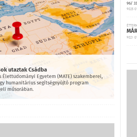
96/ 3
9025 G
ÉTTER
MÁR
9021 GY
ok utaztak Csádba
és Élettudományi Egyetem (MATE) szakemberei,
egy humanitárius segítségnyújtó program
geli műsorában.