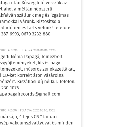
ataga után Kőszeg felé vesszük az
yt ahol a méltán népszerű
kfalván szállunk meg és izgalmas
ramokkal várunk. Biztosítsd a
ed időben és tarts velünk! Telefon:
 387-6993, 0670 3232-880.
ÍTÓ: 452096 | FELADVA: 2026.08.06, 13:28
egedi Néma Papagáj lemezbolt
zgyűjteményeket, kis és nagy
lemezeket, műsoros zenekazettákat,
i CD-ket korrekt áron vásárolna
pénzért. Kiszállási díj nélkül. Telefon:
 230-1076.
apapagajrecords@gmail.com
ÍTÓ: 452097 | FELADVA: 2026.08.06, 13:28
márkájú, 4 fejes CNC faipari
gép vákuumszivattyúval és minden