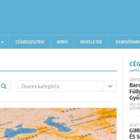
CÉGREGISZTER
APRÓ
ÜGYELETEK
OLVASÓSAR
CÉG
SZÉPS
Bar
Füll
Győ
9021 G
SZEMB
ÜZLETI
GIM
ÉS 