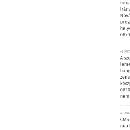
forg
irán
Nová
prog
hely
0670
AZONOS
A sz
leme
hang
zene
kész
0630
nem
AZONOS
CMS 
maró