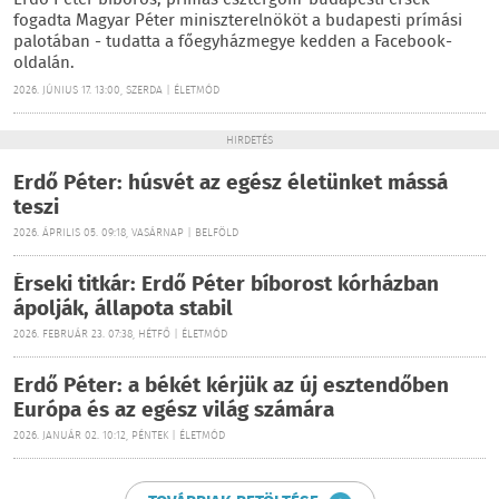
Erdő Péter bíboros, prímás esztergom-budapesti érsek
fogadta Magyar Péter miniszterelnököt a budapesti prímási
palotában - tudatta a főegyházmegye kedden a Facebook-
oldalán.
2026. JÚNIUS 17. 13:00, SZERDA | ÉLETMÓD
HIRDETÉS
Erdő Péter: húsvét az egész életünket mássá
teszi
2026. ÁPRILIS 05. 09:18, VASÁRNAP | BELFÖLD
Érseki titkár: Erdő Péter bíborost kórházban
ápolják, állapota stabil
2026. FEBRUÁR 23. 07:38, HÉTFŐ | ÉLETMÓD
Erdő Péter: a békét kérjük az új esztendőben
Európa és az egész világ számára
2026. JANUÁR 02. 10:12, PÉNTEK | ÉLETMÓD