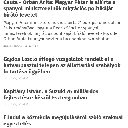
Ceuta - Orbán Anita: Magyar Péter is aláírta a
spanyol miniszterelnök migrációs politikáját
bíráló levelet
Magyar Péter miniszterelnök is aláírta 21 európai uniós állam-
és kormányfővel együtt a Pedro Sánchez spanyol
miniszterelnök migrációs politikáját bíráló levelet - közölte
Orbán Anita külügyminiszter a Facebookon szombaton.
AUGUSZTUS 02., VASÁRNAP
Gajdos László átfogó vizsgálatot rendelt el a
hatvanpusztai telepen az állattartási szabályok
betartása ügyében
JÚLIUS 25., SZOMBAT
Kapitány István: a Suzuki 76 milliárdos
fejlesztésre készül Esztergomban
JÚLIUS 25., SZOMBAT
Elindul a közmédia megújulásáról szóló szakmai
egyeztetés