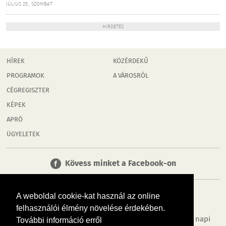
JÚLIUS 25., SZOMBAT
HIRDETÉS
HÍREK
KÖZÉRDEKŰ
PROGRAMOK
A VÁROSRÓL
CÉGREGISZTER
KÉPEK
APRÓ
ÜGYELETEK
Kövess minket a Facebook-on
A weboldal cookie-kat használ az online
felhasználói élmény növelése érdekében.
Tudj meg többet városodról! Hírek, programok, képek, napi
További információ erről