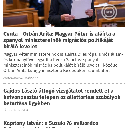
Ceuta - Orbán Anita: Magyar Péter is aláírta a
spanyol miniszterelnök migrációs politikáját
bíráló levelet
Magyar Péter miniszterelnök is aláírta 21 európai uniós állam-
és kormányfővel együtt a Pedro Sánchez spanyol
miniszterelnök migrációs politikáját bíráló levelet - közölte
Orbán Anita külügyminiszter a Facebookon szombaton.
AUGUSZTUS 02., VASÁRNAP
Gajdos László átfogó vizsgálatot rendelt el a
hatvanpusztai telepen az állattartási szabályok
betartása ügyében
JÚLIUS 25., SZOMBAT
Kapitány István: a Suzuki 76 milliárdos