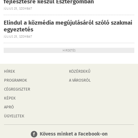
fejlesztésre készül Esztergomban
JÚLIUS 25., SZOMBAT
Elindul a közmédia megújulásáról szóló szakmai
egyeztetés
JÚLIUS 25., SZOMBAT
HIRDETÉS
HÍREK
KÖZÉRDEKŰ
PROGRAMOK
A VÁROSRÓL
CÉGREGISZTER
KÉPEK
APRÓ
ÜGYELETEK
Kövess minket a Facebook-on