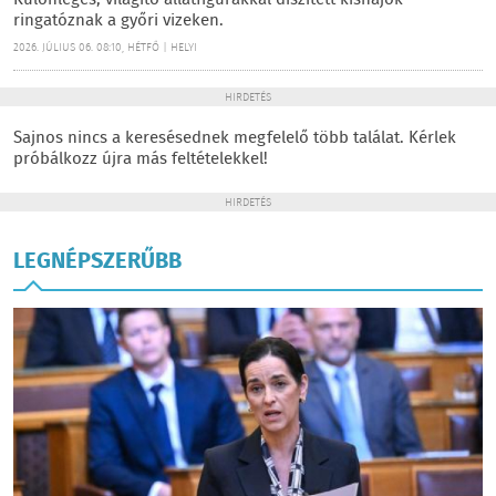
Különleges, világító állatfigurákkal díszített kishajók
ringatóznak a győri vizeken.
2026. JÚLIUS 06. 08:10, HÉTFŐ | HELYI
HIRDETÉS
Sajnos nincs a keresésednek megfelelő több találat. Kérlek
próbálkozz újra más feltételekkel!
HIRDETÉS
LEGNÉPSZERŰBB