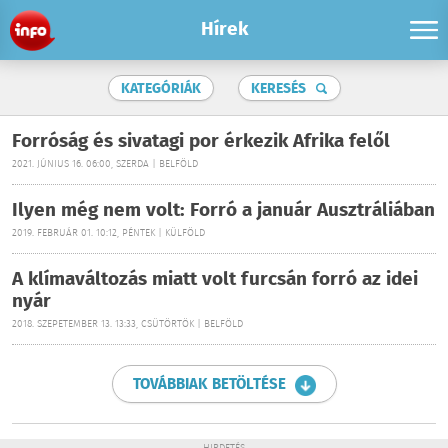
Hírek
KATEGÓRIÁK
KERESÉS
Forróság és sivatagi por érkezik Afrika felől
2021. JÚNIUS 16. 06:00, SZERDA | BELFÖLD
Ilyen még nem volt: Forró a január Ausztráliában
2019. FEBRUÁR 01. 10:12, PÉNTEK | KÜLFÖLD
A klímaváltozás miatt volt furcsán forró az idei
nyár
2018. SZEPETEMBER 13. 13:33, CSÜTÖRTÖK | BELFÖLD
TOVÁBBIAK BETÖLTÉSE