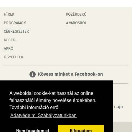
HÍREK
KÖZÉRDEKŰ
PROGRAMOK
A VÁROSRÓL
CÉGREGISZTER
KÉPEK
APRÓ
ÜGYELETEK
Kövess minket a Facebook-on
A weboldal cookie-kat használ az online
felhasználói élmény növelése érdekében.
Tudj meg többet városodról! Hírek, programok, képek, napi
További információ erről
menü, cégek…. és minden, ami Győr
Adatvédelmi Szabályzatunkban
MÉDIAAJÁNLÓ
ADATVÉDELEM
IMPRESSZUM
RÓLUNK
ÁSZF
Nem fogadom el
Elfogadom