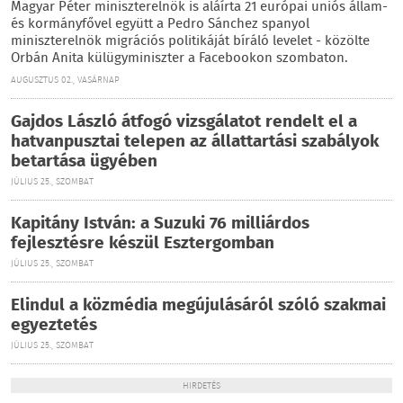
Magyar Péter miniszterelnök is aláírta 21 európai uniós állam-
és kormányfővel együtt a Pedro Sánchez spanyol
miniszterelnök migrációs politikáját bíráló levelet - közölte
Orbán Anita külügyminiszter a Facebookon szombaton.
AUGUSZTUS 02., VASÁRNAP
Gajdos László átfogó vizsgálatot rendelt el a
hatvanpusztai telepen az állattartási szabályok
betartása ügyében
JÚLIUS 25., SZOMBAT
Kapitány István: a Suzuki 76 milliárdos
fejlesztésre készül Esztergomban
JÚLIUS 25., SZOMBAT
Elindul a közmédia megújulásáról szóló szakmai
egyeztetés
JÚLIUS 25., SZOMBAT
HIRDETÉS