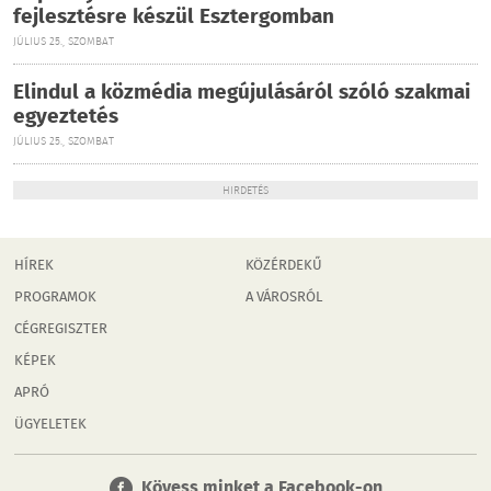
fejlesztésre készül Esztergomban
JÚLIUS 25., SZOMBAT
Elindul a közmédia megújulásáról szóló szakmai
egyeztetés
JÚLIUS 25., SZOMBAT
HIRDETÉS
HÍREK
KÖZÉRDEKŰ
PROGRAMOK
A VÁROSRÓL
CÉGREGISZTER
KÉPEK
APRÓ
ÜGYELETEK
Kövess minket a Facebook-on