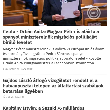
Ceuta - Orbán Anita: Magyar Péter is aláírta a
spanyol miniszterelnök migrációs politikáját
bíráló levelet
Magyar Péter miniszterelnök is aláírta 21 európai uniós állam-
és kormányfővel együtt a Pedro Sánchez spanyol
miniszterelnök migrációs politikáját bíráló levelet - közölte
Orbán Anita külügyminiszter a Facebookon szombaton.
AUGUSZTUS 02., VASÁRNAP
Gajdos László átfogó vizsgálatot rendelt el a
hatvanpusztai telepen az állattartási szabályok
betartása ügyében
JÚLIUS 25., SZOMBAT
Kapitány István: a Suzuki 76 milliárdos