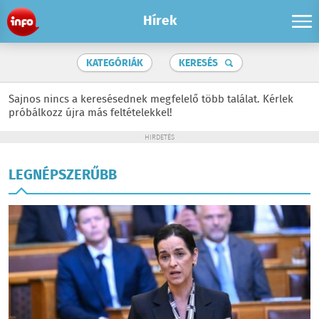
Hírek
KATEGÓRIÁK
KERESÉS
Sajnos nincs a keresésednek megfelelő több találat. Kérlek
próbálkozz újra más feltételekkel!
HIRDETÉS
LEGNÉPSZERŰBB