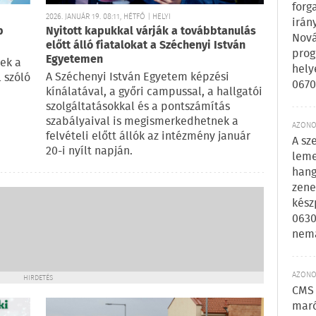
forg
2026. JANUÁR 19. 08:11, HÉTFŐ | HELYI
irán
p
Nyitott kapukkal várják a továbbtanulás
Nová
előtt álló fiatalokat a Széchenyi István
prog
Egyetemen
ek a
hely
A Széchenyi István Egyetem képzési
 szóló
0670
kínálatával, a győri campussal, a hallgatói
szolgáltatásokkal és a pontszámítás
szabályaival is megismerkedhetnek a
AZONOS
felvételi előtt állók az intézmény január
A sz
20-i nyílt napján.
leme
hang
zene
kész
0630
nem
AZONOS
HIRDETÉS
CMS 
maró