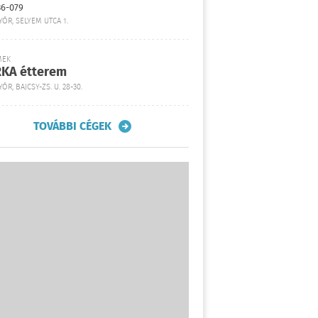
36-079
YŐR, SELYEM UTCA 1.
MEK
KA étterem
ŐR, BAJCSY-ZS. U. 28-30.
TOVÁBBI CÉGEK