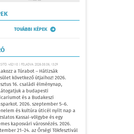
PEK
TOVÁBBI KÉPEK
RÓ
ÍTÓ: 452110 | FELADVA: 2026.08.06, 13:29
lakozz a Túrabot – Hátizsák
sület következő útjaihoz! 2026.
sztus 16. családi élménynap,
átogatjuk a budapesti
icariumot és a Budakeszi
sparkot. 2026. szeptember 5–6.
énelem és kultúra úticél nyílt nap a
zslatos Kassai-völgybe és egy
emes kaposvári városnézés. 2026.
tember 21–24. az Őrségi Tökfesztivál