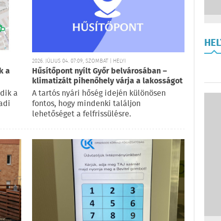
HE
2026. JÚLIUS 04. 07:09, SZOMBAT | HELYI
k a
Hűsítőpont nyílt Győr belvárosában –
klimatizált pihenőhely várja a lakosságot
ődik a
A tartós nyári hőség idején különösen
adi
fontos, hogy mindenki találjon
lehetőséget a felfrissülésre.