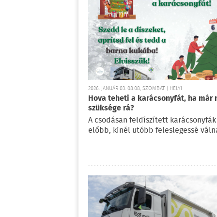
2026. JANUÁR 03. 08:08, SZOMBAT | HELYI
Hova teheti a karácsonyfát, ha már 
szüksége rá?
A csodásan feldíszített karácsonyfák
előbb, kinél utóbb feleslegessé váln