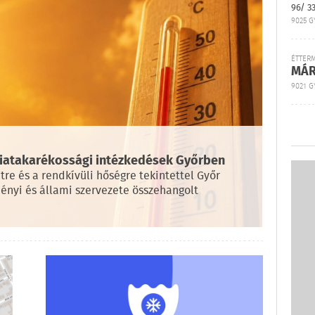
96/ 3
9025 G
ÉTTER
MÁR
9021 GY
rgiatakarékossági intézkedések Győrben
tre és a rendkívüli hőségre tekintettel Győr
nyi és állami szervezete összehangolt