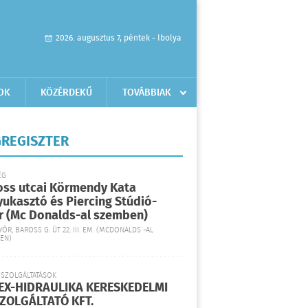
2026. augusztus 7, péntek - Ibolya
OK
KÖZÉRDEKŰ
TOVÁBBIAK
REGISZTER
ÉG
oss utcai Körmendy Kata
yukasztó és Piercing Stúdió-
r (Mc Donalds-al szemben)
YŐR, BAROSS G. ÚT 22. III. EM. (MCDONALDS´-AL
EN)
 SZOLGÁLTATÁSOK
EX-HIDRAULIKA KERESKEDELMI
SZOLGÁLTATÓ KFT.