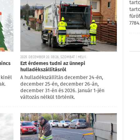
tart
tart
fúró
7784
2025. DECEMBER 20. 08:26, SZOMBAT | HELYI
nincs
Ezt érdemes tudni az ünnepi
hulladékszállításról
 kinél
A hulladékszállítás december 24-én,
ak.
december 25-én, december 26-án,
december 31-én és 2026. január 1-jén
változás nélkül történik.