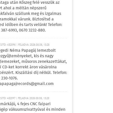
ataga után Kőszeg felé vesszük az
yt ahol a méltán népszerű
kfalván szállunk meg és izgalmas
ramokkal várunk. Biztosítsd a
ed időben és tarts velünk! Telefon:
 387-6993, 0670 3232-880.
ÍTÓ: 452096 | FELADVA: 2026.08.06, 13:28
egedi Néma Papagáj lemezbolt
zgyűjteményeket, kis és nagy
lemezeket, műsoros zenekazettákat,
i CD-ket korrekt áron vásárolna
pénzért. Kiszállási díj nélkül. Telefon:
 230-1076.
apapagajrecords@gmail.com
ÍTÓ: 452097 | FELADVA: 2026.08.06, 13:28
márkájú, 4 fejes CNC faipari
gép vákuumszivattyúval és minden