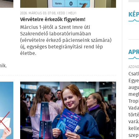
KÉ
2026. MÁRCIUS 03. 07:08, KEDD | HELYI
Vérvételre érkezők figyelem!
Március 1-jétől a Szent Imre úti
Szakrendelő laboratóriumában
(vérvételre érkező pácienseink számára)
új, egységes betegirányítási rend lép
AP
életbe.
ik.
AZONOS
Csat
Egye
augu
megl
Trop
Vada
tört
vará
kell
szep