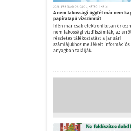
2026. FEBRUÁR 09. 08:04, HÉTFŐ | HELYI
A nem lakossági ügyfél már nem ka
papíralapú vízszámlát
Idén már csak elektronikusan érkezn
nem lakossági vízdíjszámlák, az erről
részletes tájékoztatást a januári
számlájukhoz mellékelt információs
anyagban találják.