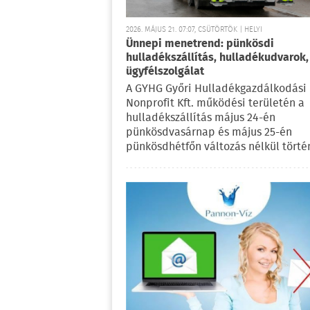
2026. MÁJUS 21. 07:07, CSÜTÖRTÖK | HELYI
Ünnepi menetrend: pünkösdi
hulladékszállítás, hulladékudvarok,
ügyfélszolgálat
A GYHG Győri Hulladékgazdálkodási
Nonprofit Kft. működési területén a
hulladékszállítás május 24-én
pünkösdvasárnap és május 25-én
pünkösdhétfőn változás nélkül történ