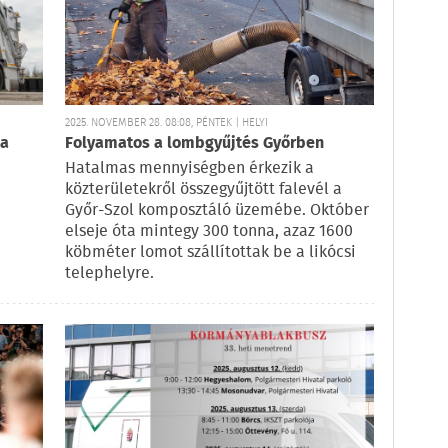
2025. NOVEMBER 28. 08:08, PÉNTEK | HELYI
 a
Folyamatos a lombgyűjtés Győrben
Hatalmas mennyiségben érkezik a
közterületekről összegyűjtött falevél a
Győr-Szol komposztáló üzemébe. Október
elseje óta mintegy 300 tonna, azaz 1600
köbméter lomot szállítottak be a likócsi
telephelyre.