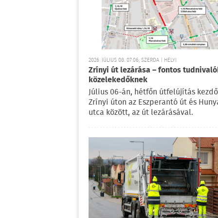
2026. JÚLIUS 08. 07:06, SZERDA | HELYI
Zrínyi út lezárása – fontos tudnivaló
közelekedőknek
Július 06-án, hétfőn útfelújítás kezd
Zrínyi úton az Eszperantó út és Huny
utca között, az út lezárásával.