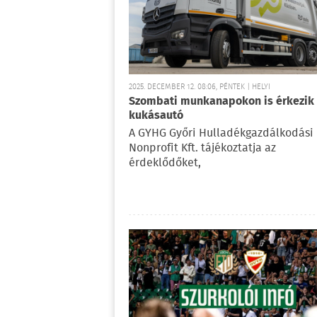
2025. DECEMBER 12. 08:06, PÉNTEK | HELYI
Szombati munkanapokon is érkezik
kukásautó
A GYHG Győri Hulladékgazdálkodási
Nonprofit Kft. tájékoztatja az
érdeklődőket,