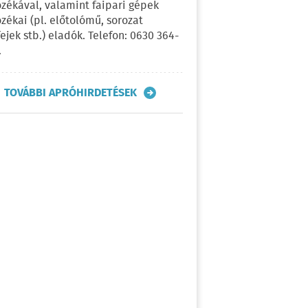
ozékával, valamint faipari gépek
ozékai (pl. előtolómű, sorozat
fejek stb.) eladók. Telefon: 0630 364-
.
TOVÁBBI APRÓHIRDETÉSEK