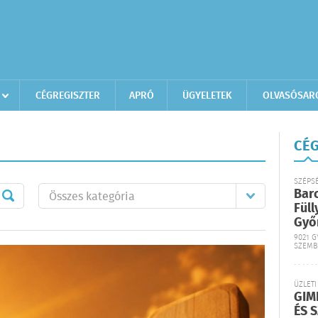
CÉGREGISZTER
APRÓ
ÜGYELETEK
OLVASÓSAR
CÉG
SZÉPS
Bar
Füll
Győ
9021 G
SZEMB
ÜZLETI
GIM
ÉS 