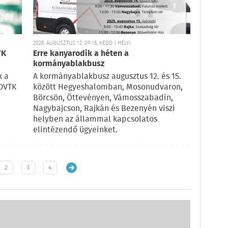
2025. AUGUSZTUS 12. 09:15, KEDD | HELYI
TK
Erre kanyarodik a héten a
kormányablakbusz
k a
A kormányablakbusz augusztus 12. és 15.
-DVTK
között Hegyeshalomban, Mosonudvaron,
Börcsön, Öttevényen, Vámosszabadin,
Nagybajcson, Rajkán és Bezenyén viszi
helyben az állammal kapcsolatos
elintézendő ügyeinket.
2
3
4