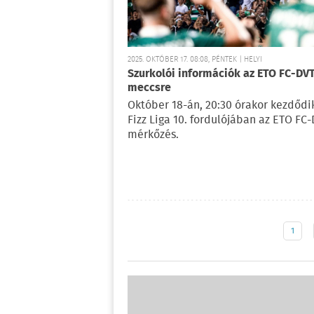
2025. OKTÓBER 17. 08:08, PÉNTEK | HELYI
Szurkolói információk az ETO FC-DV
meccsre
Október 18-án, 20:30 órakor kezdődi
Fizz Liga 10. fordulójában az ETO FC
mérkőzés.
1