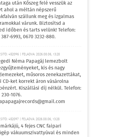
ataga után Kőszeg felé vesszük az
yt ahol a méltán népszerű
kfalván szállunk meg és izgalmas
ramokkal várunk. Biztosítsd a
ed időben és tarts velünk! Telefon:
 387-6993, 0670 3232-880.
ÍTÓ: 452096 | FELADVA: 2026.08.06, 13:28
egedi Néma Papagáj lemezbolt
zgyűjteményeket, kis és nagy
lemezeket, műsoros zenekazettákat,
i CD-ket korrekt áron vásárolna
pénzért. Kiszállási díj nélkül. Telefon:
 230-1076.
apapagajrecords@gmail.com
ÍTÓ: 452097 | FELADVA: 2026.08.06, 13:28
márkájú, 4 fejes CNC faipari
gép vákuumszivattyúval és minden