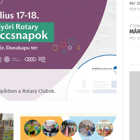
96/ 3
9025 G
ÉTTER
MÁR
9021 GY
yőrben a Rotary Clubok.