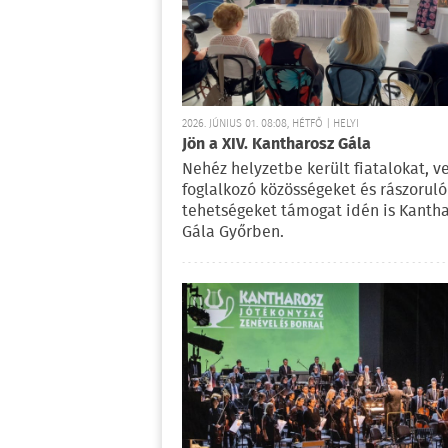
2026. JÚNIUS 01. 08:08, HÉTFŐ | HELYI
Jön a XIV. Kantharosz Gála
Nehéz helyzetbe került fiatalokat, v
foglalkozó közösségeket és rászoruló
tehetségeket támogat idén is Kanth
Gála Győrben.