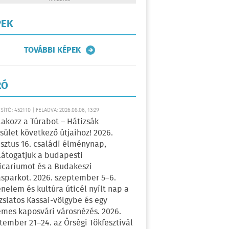
PEK
TOVÁBBI KÉPEK
RÓ
ÍTÓ: 452110 | FELADVA: 2026.08.06, 13:29
lakozz a Túrabot – Hátizsák
sület következő útjaihoz! 2026.
sztus 16. családi élménynap,
átogatjuk a budapesti
icariumot és a Budakeszi
sparkot. 2026. szeptember 5–6.
énelem és kultúra úticél nyílt nap a
zslatos Kassai-völgybe és egy
emes kaposvári városnézés. 2026.
tember 21–24. az Őrségi Tökfesztivál