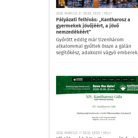
2026. MÁRCIUS 31. 08:06, KEDD | HELYI
Pályázati felhívás: „Kantharosz a
gyermekek jövőjéért, a jövő
nemzedékéért”
Győrött eddig már tizenhárom
alkalommal gyűltek össze a gálán
segítőkész, adakozni vágyó emberek
2026. MÁRCIUS 17. 08:23, KEDD | HELYI