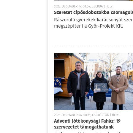
2025. DECEMBER 17. 08:04, SZERDA | HELYI
Szeretet cipősdobozokba csomagol
Rászoruló gyerekek karácsonyát sze
megszépíteni a Győr-Projekt Kft.
2025. DECEMBER 04. 08:31, CSÜTÖRTÖK | HELYI
Adventi Jótékonysági Faház: 19
szervezetet támogathatunk