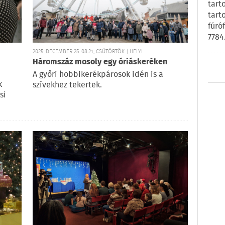
tart
tart
fúró
7784
2025. DECEMBER 25. 08:21, CSÜTÖRTÖK | HELYI
Háromszáz mosoly egy óriáskeréken
A győri hobbikerékpárosok idén is a
k
szívekhez tekertek.
si