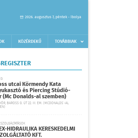
2026. augusztus 7, péntek - Ibolya
OK
KÖZÉRDEKŰ
TOVÁBBIAK
REGISZTER
ÉG
oss utcai Körmendy Kata
yukasztó és Piercing Stúdió-
r (Mc Donalds-al szemben)
YŐR, BAROSS G. ÚT 22. III. EM. (MCDONALDS´-AL
EN)
 SZOLGÁLTATÁSOK
EX-HIDRAULIKA KERESKEDELMI
SZOLGÁLTATÓ KFT.