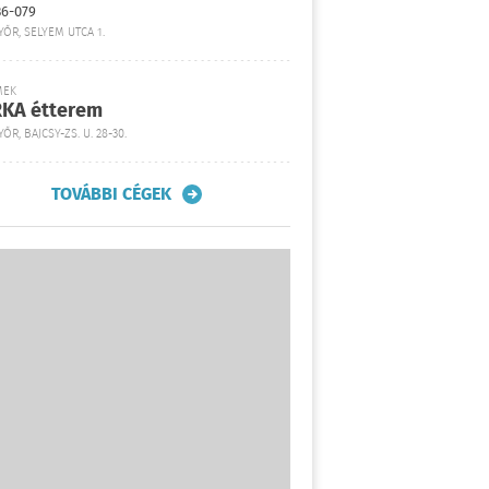
36-079
YŐR, SELYEM UTCA 1.
MEK
KA étterem
ŐR, BAJCSY-ZS. U. 28-30.
TOVÁBBI CÉGEK