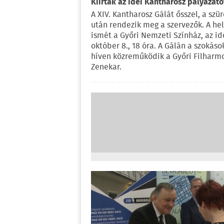
Kiírták az idei Kantharosz pályázato
A XIV. Kantharosz Gálát ősszel, a szür
után rendezik meg a szervezők. A hel
ismét a Győri Nemzeti Színház, az i
október 8., 18 óra. A Gálán a szokás
híven közreműködik a Győri Filharm
Zenekar.