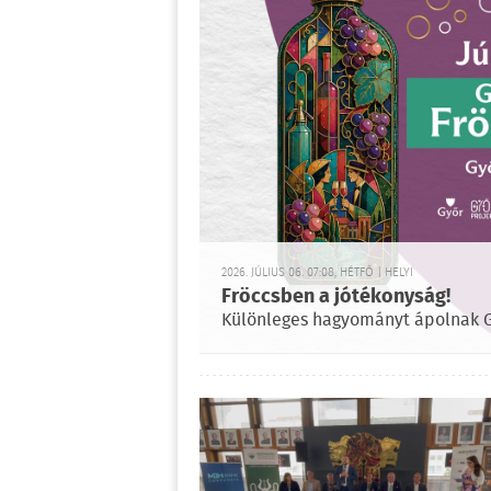
2026. JÚLIUS 06. 07:08, HÉTFŐ | HELYI
Fröccsben a jótékonyság!
Különleges hagyományt ápolnak G