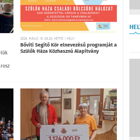
HE
2026. MÁJUS 18. 08:20, HÉTFŐ | HELYI
Bővíti Segítő Kör elnevezésű programját a
Szülők Háza Közhasznú Alapítvány
elük
arosz