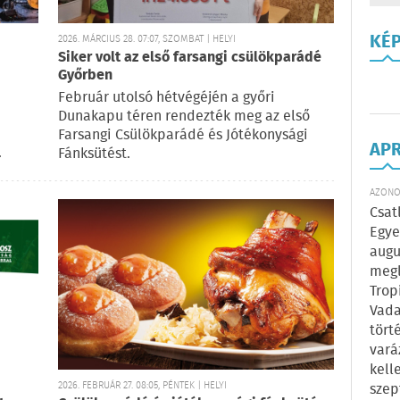
KÉ
2026. MÁRCIUS 28. 07:07, SZOMBAT | HELYI
Siker volt az első farsangi csülökparádé
Győrben
Február utolsó hétvégéjén a győri
Dunakapu téren rendezték meg az első
Farsangi Csülökparádé és Jótékonysági
AP
.
Fánksütést.
AZONOS
Csat
Egye
augu
megl
Trop
Vada
tört
vará
kell
2026. FEBRUÁR 27. 08:05, PÉNTEK | HELYI
szep