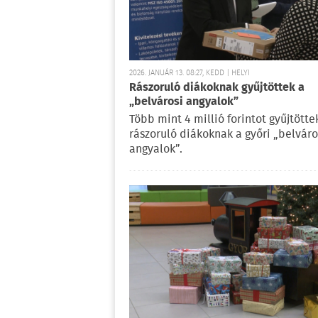
2026. JANUÁR 13. 08:27, KEDD | HELYI
Rászoruló diákoknak gyűjtöttek a
„belvárosi angyalok”
Több mint 4 millió forintot gyűjtötte
rászoruló diákoknak a győri „belváro
angyalok”.