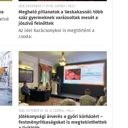
2025. DECEMBER 17. 07:06, SZERDA | HELYI
va
Megható pillanatok a Vaskakasnál: több
száz gyermeknek varázsoltak mesét a
retné
jószívű felnőttek
Az idei Karácsonykor is megtörtént a
csoda:
2025. OKTÓBER 29. 08:10, SZERDA | HELYI
Jótékonysági árverés a győri kórházért –
festményritkaságokat is megtekinthettek