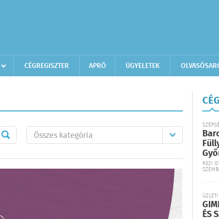
CÉGREGISZTER
APRÓ
ÜGYELETEK
OLVASÓSAR
CÉG
SZÉPS
Bar
Füll
Győ
9021 G
SZEMB
ÜZLETI
GIM
ÉS 