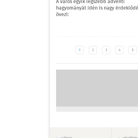
A város egyik legszebb adventi
hagyományát idén is nagy érdeklőd
övezi:
1
2
3
4
5