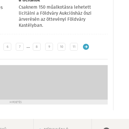
a licitálók
Csaknem 150 műalkotásra lehetett
és
licitálni a Földváry Aukciósház őszi
árverésén az öttevényi Földváry
Kastélyban.
…
6
7
8
9
10
11
HIRDETÉS