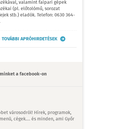
ozékával, valamint faipari gépek
ozékai (pl. előtolómű, sorozat
fejek stb.) eladók. Telefon: 0630 364-
.
TOVÁBBI APRÓHIRDETÉSEK
minket a facebook-on
bet városodról! Hírek, programok,
 menü, cégek…. és minden, ami Győr