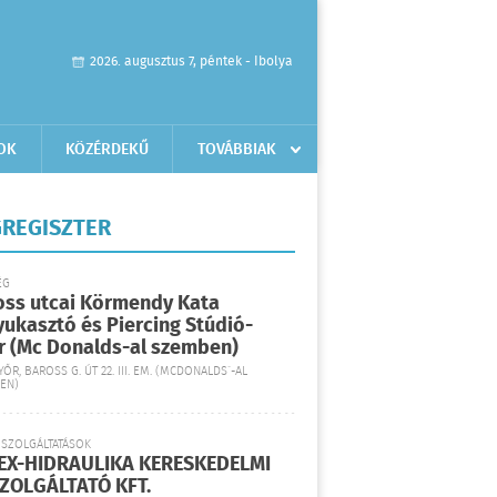
2026. augusztus 7, péntek - Ibolya
OK
KÖZÉRDEKŰ
TOVÁBBIAK
REGISZTER
ÉG
oss utcai Körmendy Kata
yukasztó és Piercing Stúdió-
r (Mc Donalds-al szemben)
YŐR, BAROSS G. ÚT 22. III. EM. (MCDONALDS´-AL
EN)
 SZOLGÁLTATÁSOK
EX-HIDRAULIKA KERESKEDELMI
SZOLGÁLTATÓ KFT.