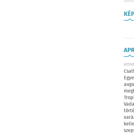
KÉ
AP
AZONOS
Csat
Egye
augu
megl
Trop
Vada
tört
vará
kell
szep