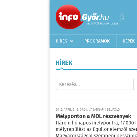
HÍREK
PROGRAMOK
KÉPEK
HÍREK
2012. ÁPRILIS 15. 07:01, VASÁRNAP | BELFÖLD
Mélyponton a MOL részvények
Három hónapos mélypontra, 17.000 fo
mélyrepülést az Equilor elemzői sz
Magyarországgal szembeni pesszimi