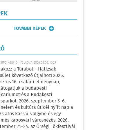
PEK
TOVÁBBI KÉPEK
RÓ
ÍTÓ: 452110 | FELADVA: 2026.08.06, 13:29
lakozz a Túrabot – Hátizsák
sület következő útjaihoz! 2026.
sztus 16. családi élménynap,
átogatjuk a budapesti
icariumot és a Budakeszi
sparkot. 2026. szeptember 5–6.
énelem és kultúra úticél nyílt nap a
zslatos Kassai-völgybe és egy
emes kaposvári városnézés. 2026.
tember 21–24. az Őrségi Tökfesztivál