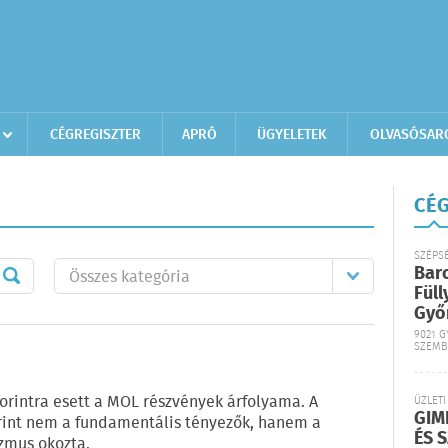
CÉGREGISZTER
APRÓ
ÜGYELETEK
OLVASÓSAR
CÉG
SZÉPS
Bar
Füll
Győ
9021 G
SZEMB
rintra esett a MOL részvények árfolyama. A
ÜZLETI
GIM
erint nem a fundamentális tényezők, hanem a
ÉS 
zmus okozta.