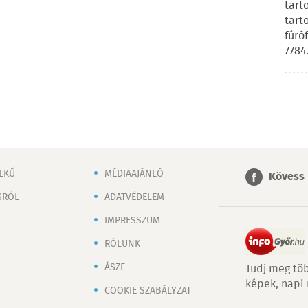
tart
tart
fúró
7784
EKŰ
MÉDIAAJÁNLÓ
Kövess 
SRÓL
ADATVÉDELEM
IMPRESSZUM
RÓLUNK
ÁSZF
Tudj meg töb
képek, napi
COOKIE SZABÁLYZAT