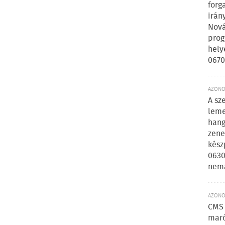
forg
irán
Nová
prog
hely
0670
AZONOS
A sz
leme
hang
zene
kész
0630
nem
AZONOS
CMS 
maró