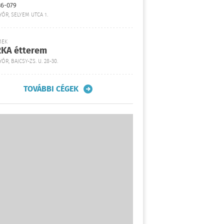
36-079
YŐR, SELYEM UTCA 1.
MEK
KA étterem
ŐR, BAJCSY-ZS. U. 28-30.
TOVÁBBI CÉGEK