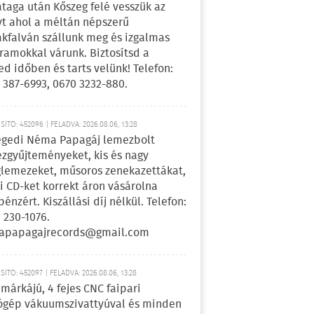
ataga után Kőszeg felé vesszük az
yt ahol a méltán népszerű
kfalván szállunk meg és izgalmas
ramokkal várunk. Biztosítsd a
ed időben és tarts velünk! Telefon:
 387-6993, 0670 3232-880.
ÍTÓ: 452096 | FELADVA: 2026.08.06, 13:28
egedi Néma Papagáj lemezbolt
zgyűjteményeket, kis és nagy
lemezeket, műsoros zenekazettákat,
i CD-ket korrekt áron vásárolna
pénzért. Kiszállási díj nélkül. Telefon:
 230-1076.
apapagajrecords@gmail.com
ÍTÓ: 452097 | FELADVA: 2026.08.06, 13:28
márkájú, 4 fejes CNC faipari
gép vákuumszivattyúval és minden