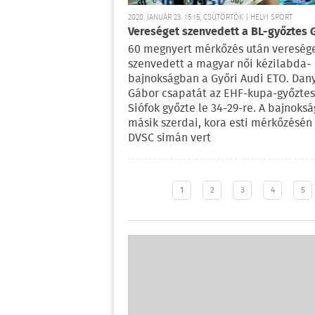
2020. JANUÁR 23. 15:15, CSÜTÖRTÖK | HELYI SPORT
Vereséget szenvedett a BL-győztes 
60 megnyert mérkőzés után vereség
szenvedett a magyar női kézilabda-
bajnokságban a Győri Audi ETO. Dan
Gábor csapatát az EHF-kupa-győztes
Siófok győzte le 34-29-re. A bajnoksá
másik szerdai, kora esti mérkőzésén
DVSC simán vert
1
2
3
4
5