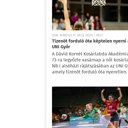
2026. MÁRCIUS 31. 08:22, KEDD | HELYI
Tizenöt forduló óta képtelen nyerni 
UNI Győr
A Dávid Kornél Kosárlabda Akadémia
73-ra legyőzte vasárnap a női kosár
NB I alsóházi rájátszásában az UNI G
amely tizenöt forduló óta nyeretlen.