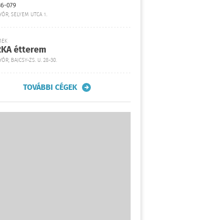
36-079
YŐR, SELYEM UTCA 1.
MEK
KA étterem
ŐR, BAJCSY-ZS. U. 28-30.
TOVÁBBI CÉGEK