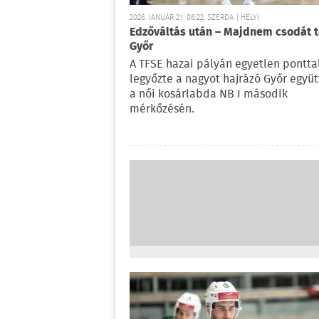
2026. JANUÁR 21. 08:22, SZERDA | HELYI
Edzőváltás után – Majdnem csodát t
Győr
A TFSE hazai pályán egyetlen pontta
legyőzte a nagyot hajrázó Győr együt
a női kosárlabda NB I második
mérkőzésén.