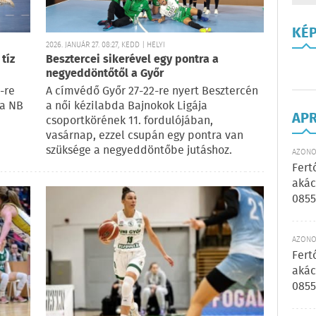
KÉ
2026. JANUÁR 27. 08:27, KEDD | HELYI
tíz
Besztercei sikerével egy pontra a
negyeddöntőtől a Győr
-re
A címvédő Győr 27-22-re nyert Besztercén
da NB
a női kézilabda Bajnokok Ligája
AP
csoportkörének 11. fordulójában,
vasárnap, ezzel csupán egy pontra van
szüksége a negyeddöntőbe jutáshoz.
AZONOS
Fert
akác
0855
AZONOS
Fert
akác
0855