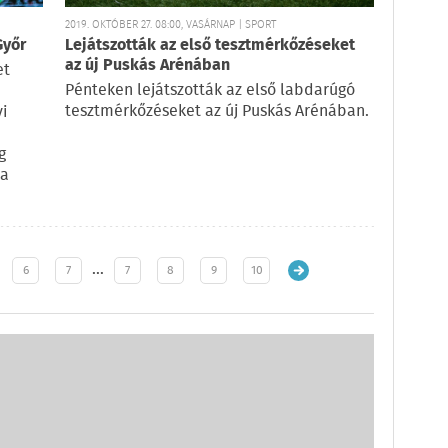
2019. OKTÓBER 27. 08:00, VASÁRNAP | SPORT
Győr
Lejátszották az első tesztmérkőzéseket
az új Puskás Arénában
et
Pénteken lejátszották az első labdarúgó
tesztmérkőzéseket az új Puskás Arénában.
yi
g
 a
…
6
7
7
8
9
10