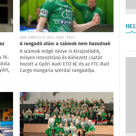
HE
2026. MÁRCIUS 24. 08:24, KEDD | HELYI
az
A rangadó után: a számok nem hazudnak
A számok mögé nézve is kirajzolódik,
 76-
milyen intenzitású és kiélezett csatát
labda
hozott a Győri Audi ETO KC és az FTC-Rail
yőrt,
Cargo Hungaria szerdai rangadója.