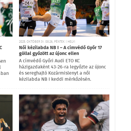
2025. OKTÓBER 31. 08:26, PÉNTEK | HELYI
C
Női kézilabda NB I – A címvédő Győr 17
góllal győzött az újonc ellen
A címvédő Győri Audi ETO KC
sen
házigazdaként 43-26-ra legyőzte az újonc
l
és sereghajtó Kozármislenyt a női
ában
kézilabda NB I keddi mérkőzésén.