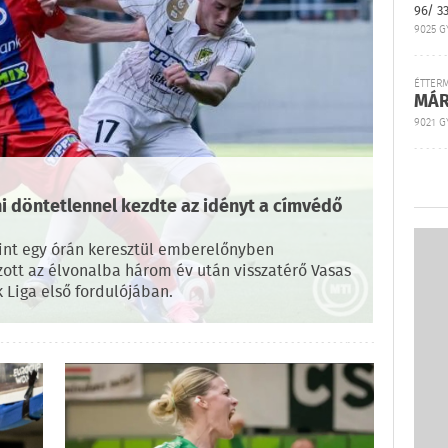
96/ 3
9025 G
ÉTTER
MÁR
9021 GY
ni döntetlennel kezdte az idényt a címvédő
int egy órán keresztül emberelőnyben
szott az élvonalba három év után visszatérő Vasas
Liga első fordulójában.