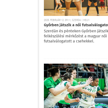
2025. FEBRUÁR 12. 09:11, SZERDA | HELYI
Győrben játszik a női futsalválogato
Szerdán és pénteken Győrben játszi
felkészülési mérkőzést a magyar női
futsalválogatott a csehekkel.