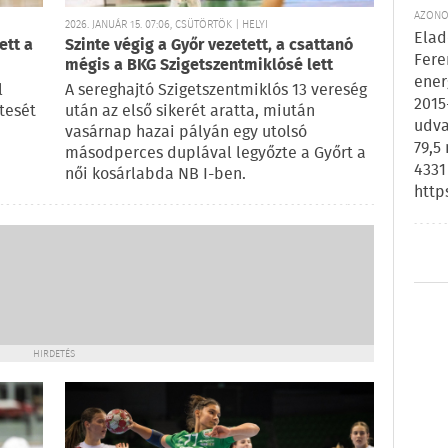
AZONOS
2026. JANUÁR 15. 07:06, CSÜTÖRTÖK | HELYI
Elad
ett a
Szinte végig a Győr vezetett, a csattanó
Fere
mégis a BKG Szigetszentmiklósé lett
ener
l
A sereghajtó Szigetszentmiklós 13 vereség
2015
tesét
után az első sikerét aratta, miután
udva
vasárnap hazai pályán egy utolsó
79,5
másodperces duplával legyőzte a Győrt a
4331
női kosárlabda NB I-ben.
http
HIRDETÉS