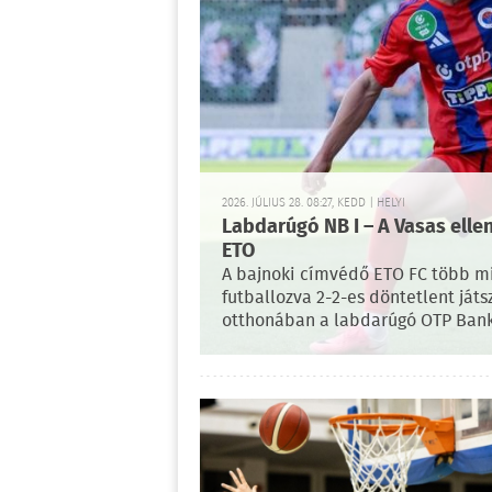
2026. JÚLIUS 28. 08:27, KEDD | HELYI
Labdarúgó NB I – A Vasas elle
ETO
A bajnoki címvédő ETO FC több m
futballozva 2-2-es döntetlent ját
otthonában a labdarúgó OTP Bank 