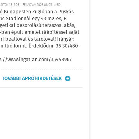
ÍTÓ: 451896 | FELADVA: 2026.08.05, 11:50
ó Budapesten Zuglóban a Puskás
nc Stadionnál egy 43 m2-es, B
getikai besorolású teraszos lakás,
-ben épült emelet ráépítéssel saját
ri beállóval és tárolóval! Irányár:
 millió forint. Érdeklődni: 36 30/480-
s://www.ingatlan.com/35448967
TOVÁBBI APRÓHIRDETÉSEK