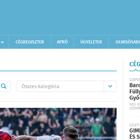
CÉGREGISZTER
APRÓ
ÜGYELETEK
OLVASÓSAR
CÉG
SZÉPS
Bar
Füll
Győ
9021 G
SZEMB
ÜZLETI
GIM
ÉS 