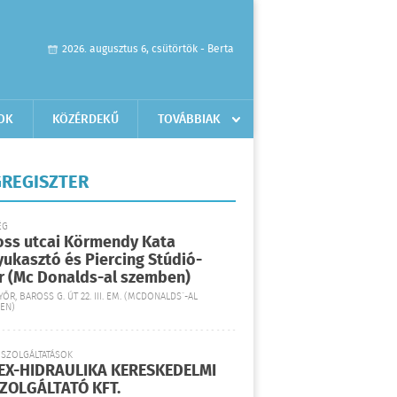
2026. augusztus 6, csütörtök - Berta
OK
KÖZÉRDEKŰ
TOVÁBBIAK
REGISZTER
ÉG
oss utcai Körmendy Kata
yukasztó és Piercing Stúdió-
r (Mc Donalds-al szemben)
YŐR, BAROSS G. ÚT 22. III. EM. (MCDONALDS´-AL
EN)
 SZOLGÁLTATÁSOK
EX-HIDRAULIKA KERESKEDELMI
SZOLGÁLTATÓ KFT.