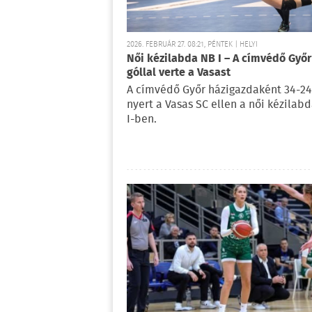
2026. FEBRUÁR 27. 08:21, PÉNTEK | HELYI
Női kézilabda NB I – A címvédő Győr 
góllal verte a Vasast
A címvédő Győr házigazdaként 34-24
nyert a Vasas SC ellen a női kézilab
I-ben.