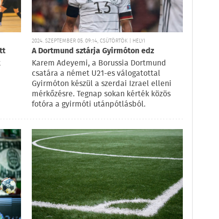
2024. SZEPTEMBER 05. 09:14, CSÜTÖRTÖK | HELYI
tt
A Dortmund sztárja Gyirmóton edz
k
Karem Adeyemi, a Borussia Dortmund
csatára a német U21-es válogatottal
Gyirmóton készül a szerdai Izrael elleni
mérkőzésre. Tegnap sokan kérték közös
fotóra a gyirmóti utánpótlásból.