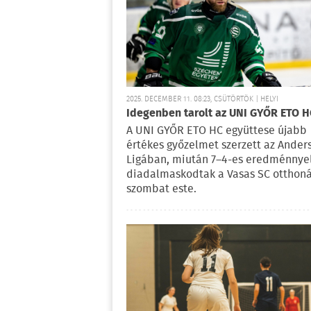
2025. DECEMBER 11. 08:23, CSÜTÖRTÖK | HELYI
Idegenben tarolt az UNI GYŐR ETO H
A UNI GYŐR ETO HC együttese újabb
értékes győzelmet szerzett az Ander
Ligában, miután 7–4-es eredménnye
diadalmaskodtak a Vasas SC otthon
szombat este.