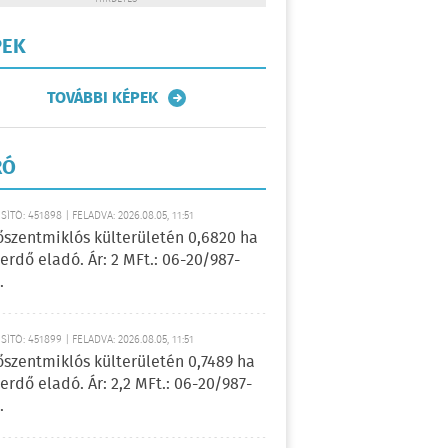
PEK
TOVÁBBI KÉPEK
RÓ
ÍTÓ: 451898 | FELADVA: 2026.08.05, 11:51
őszentmiklós külterületén 0,6820 ha
erdő eladó. Ár: 2 MFt.: 06-20/987-
.
ÍTÓ: 451899 | FELADVA: 2026.08.05, 11:51
őszentmiklós külterületén 0,7489 ha
erdő eladó. Ár: 2,2 MFt.: 06-20/987-
.