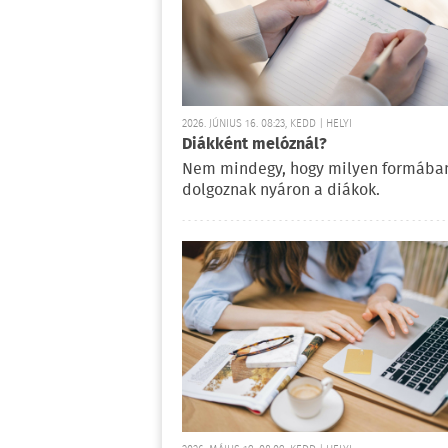
2026. JÚNIUS 16. 08:23, KEDD | HELYI
Diákként melóznál?
Nem mindegy, hogy milyen formába
dolgoznak nyáron a diákok.