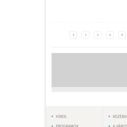
1
2
3
4
5
HÍREK
KÖZÉRD
PROGRAMOK
A VÁRO