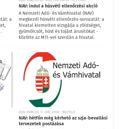
2026. MÁRCIUS 26. 14:00, CSÜTÖRTÖK | KÉK HÍREK
NAV: indul a húsvéti ellenőrzési akció
A Nemzeti Adó- és Vámhivatal (NAV)
tát: a
megkezdi húsvéti ellenőrzés-sorozatát: a
et,
hivatal kiemelten vizsgálja a zöldséget,
.
gyümölcsöt, húst és tojást árusítókat -
közölte az MTI-vel szerdán a hivatal.
2026. MÁRCIUS 17. 13:00, KEDD | BELFÖLD
NAV: hétfőn még kérhető az szja-bevallási
tervezetek postázása