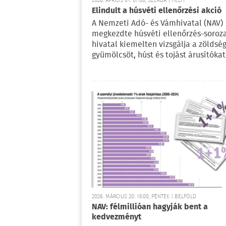
2026. ÁPRILIS 01. 07:08, SZERDA | HELYI
Elindult a húsvéti ellenőrzési akció
A Nemzeti Adó- és Vámhivatal (NAV)
megkezdte húsvéti ellenőrzés-soroza
hivatal kiemelten vizsgálja a zöldség
gyümölcsöt, húst és tojást árusítókat 
2026. MÁRCIUS 20. 15:00, PÉNTEK | BELFÖLD
NAV: félmillióan hagyják bent a
kedvezményt