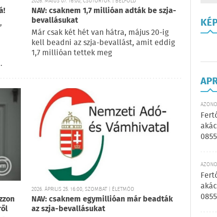
2026. MÁJUS 07. 16:00, CSÜTÖRTÖK | BELFÖLD
á!
NAV: csaknem 1,7 millióan adták be szja-
bevallásukat
KÉ
,
Már csak két hét van hátra, május 20-ig
kell beadni az szja-bevallást, amit eddig
1,7 millióan tettek meg
.
AP
AZONOS
Fert
akác
0855
AZONOS
Fert
akác
2026. ÁPRILIS 25. 16:00, SZOMBAT | ÉLETMÓD
0855
zzon
NAV: csaknem egymillióan már beadták
ről
az szja-bevallásukat