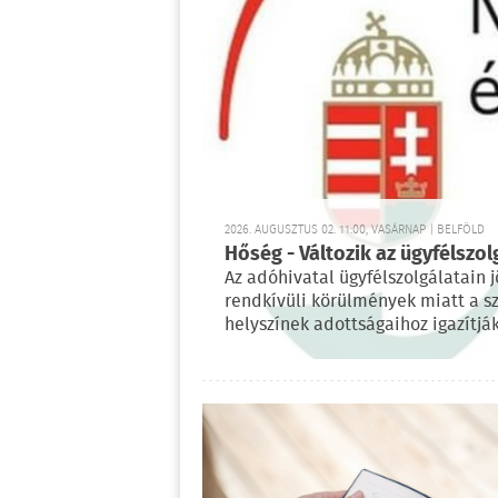
2026. AUGUSZTUS 02. 11:00, VASÁRNAP | BELFÖLD
Hőség - Változik az ügyfélszol
Az adóhivatal ügyfélszolgálatain 
rendkívüli körülmények miatt a sz
helyszínek adottságaihoz igazítják