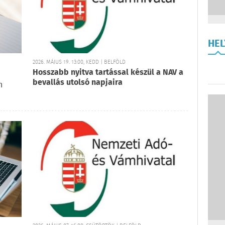
HE
2026. MÁJUS 19. 13:00, KEDD | BELFÖLD
Hosszabb nyitva tartással készül a NAV a
bevallás utolsó napjaira
n