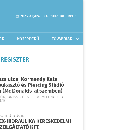
2026. augusztus 6, csütörtök - Berta
OK
KÖZÉRDEKŰ
TOVÁBBIAK
REGISZTER
ÉG
oss utcai Körmendy Kata
yukasztó és Piercing Stúdió-
r (Mc Donalds-al szemben)
YŐR, BAROSS G. ÚT 22. III. EM. (MCDONALDS´-AL
EN)
 SZOLGÁLTATÁSOK
EX-HIDRAULIKA KERESKEDELMI
SZOLGÁLTATÓ KFT.