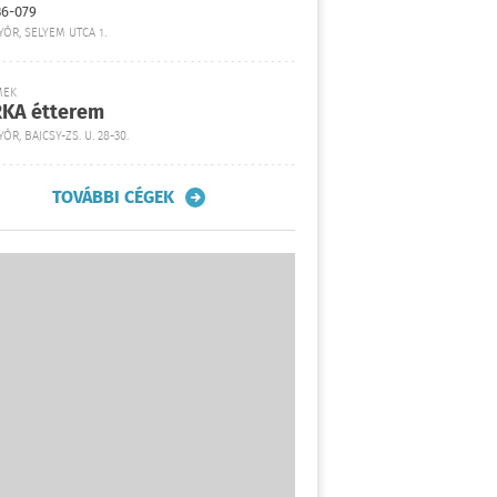
36-079
YŐR, SELYEM UTCA 1.
MEK
KA étterem
ŐR, BAJCSY-ZS. U. 28-30.
TOVÁBBI CÉGEK