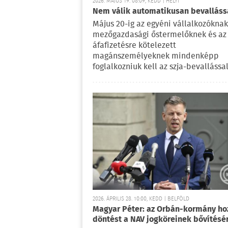
2026. MÁJUS 19. 08:09, KEDD | HELYI
Nem válik automatikusan bevalláss
Május 20-ig az egyéni vállalkozóknak
mezőgazdasági őstermelőknek és az
áfafizetésre kötelezett
magánszemélyeknek mindenképp
foglalkozniuk kell az szja-bevallással
2026. ÁPRILIS 28. 10:00, KEDD | BELFÖLD
Magyar Péter: az Orbán-kormány ho
döntést a NAV jogköreinek bővítésé