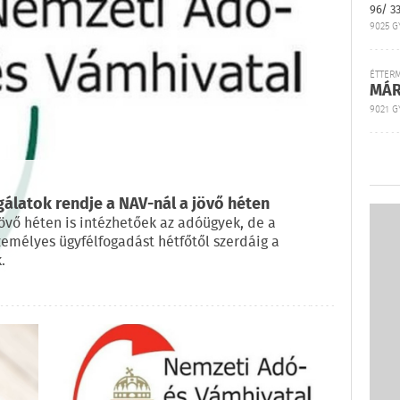
96/ 3
9025 G
ÉTTER
MÁR
9021 GY
gálatok rendje a NAV-nál a jövő héten
jövő héten is intézhetőek az adóügyek, de a
emélyes ügyfélfogadást hétfőtől szerdáig a
.