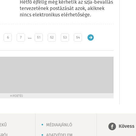
Hétfő éjfélig még kérhetik az szja-bevallás
tervezetének postázását azok, akiknek
nincs elektronikus elérhetősége.
…
6
7
51
52
53
54
HIRDETÉS
EKŰ
MÉDIAAJÁNLÓ
Kövess 
SRÓL
ADATVÉDELEM