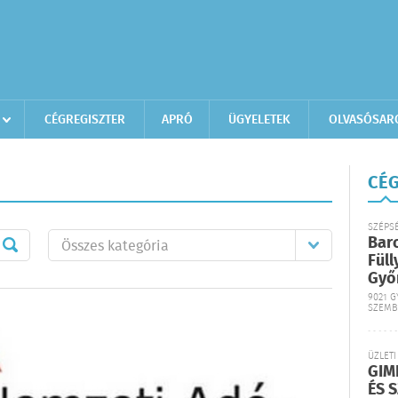
CÉGREGISZTER
APRÓ
ÜGYELETEK
OLVASÓSAR
CÉG
SZÉPS
Bar
Füll
Győ
9021 G
SZEMB
ÜZLETI
GIM
ÉS 