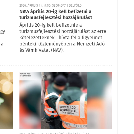
2026. ÁPRILIS 11. 17:00, SZOMBAT | BELFÖLD
NAV: április 20-ig kell befizetni a
turizmusfejlesztési hozzájárulást
Április 20-ig kell befizetnie a
egy
turizmusfejlesztési hozzájárulást az erre
kötelezetteknek - hívta fel a figyelmet
ra
pénteki közleményében a Nemzeti Adó-
l
és Vámhivatal (NAV).