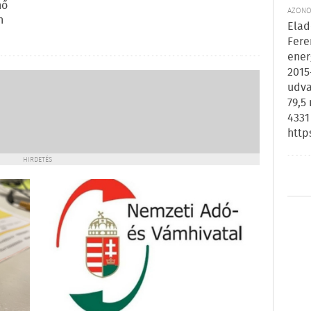
nő
AZONOS
n
Elad
Fere
ener
2015
udva
79,5
4331
http
HIRDETÉS