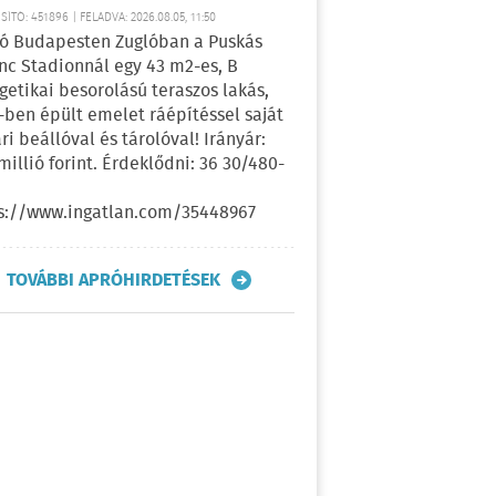
ÍTÓ: 451896 | FELADVA: 2026.08.05, 11:50
ó Budapesten Zuglóban a Puskás
nc Stadionnál egy 43 m2-es, B
getikai besorolású teraszos lakás,
-ben épült emelet ráépítéssel saját
ri beállóval és tárolóval! Irányár:
 millió forint. Érdeklődni: 36 30/480-
s://www.ingatlan.com/35448967
TOVÁBBI APRÓHIRDETÉSEK