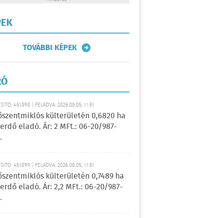
PEK
TOVÁBBI KÉPEK
RÓ
ÍTÓ: 451898 | FELADVA: 2026.08.05, 11:51
őszentmiklós külterületén 0,6820 ha
erdő eladó. Ár: 2 MFt.: 06-20/987-
.
ÍTÓ: 451899 | FELADVA: 2026.08.05, 11:51
őszentmiklós külterületén 0,7489 ha
erdő eladó. Ár: 2,2 MFt.: 06-20/987-
.