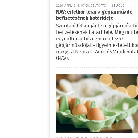
2026. ÁPRILIS 16. 09:00, CSÜTÖRTÖK | BELFÖLD
NAV: éjfélkor lejár a gépjárműadó
befizetésének határideje
Szerda éjfélkor jár le a gépjárműadó
befizetésének határideje. Még mint
egymillió autós nem rendezte
gépjárműadóját - figyelmeztetett ko
reggel a Nemzeti Adó- és Vámhivata
(NAV).