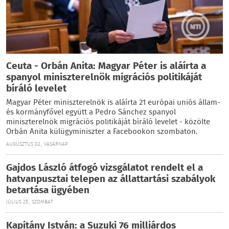
Ceuta - Orbán Anita: Magyar Péter is aláírta a
spanyol miniszterelnök migrációs politikáját
bíráló levelet
Magyar Péter miniszterelnök is aláírta 21 európai uniós állam-
és kormányfővel együtt a Pedro Sánchez spanyol
miniszterelnök migrációs politikáját bíráló levelet - közölte
Orbán Anita külügyminiszter a Facebookon szombaton.
AUGUSZTUS 02., VASÁRNAP
Gajdos László átfogó vizsgálatot rendelt el a
hatvanpusztai telepen az állattartási szabályok
betartása ügyében
JÚLIUS 25., SZOMBAT
Kapitány István: a Suzuki 76 milliárdos