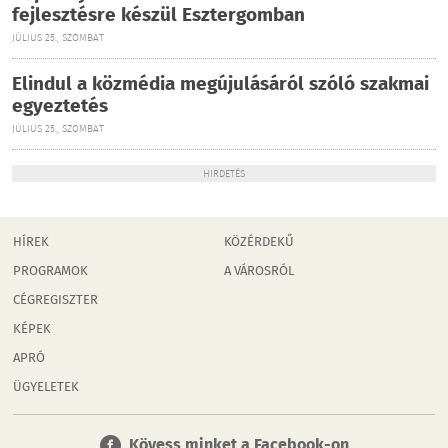
fejlesztésre készül Esztergomban
JÚLIUS 25., SZOMBAT
Elindul a közmédia megújulásáról szóló szakmai
egyeztetés
JÚLIUS 25., SZOMBAT
HIRDETÉS
HÍREK
KÖZÉRDEKŰ
PROGRAMOK
A VÁROSRÓL
CÉGREGISZTER
KÉPEK
APRÓ
ÜGYELETEK
Kövess minket a Facebook-on