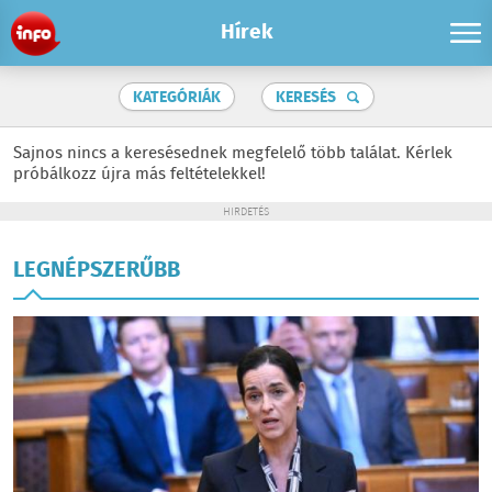
Hírek
KATEGÓRIÁK
KERESÉS
Sajnos nincs a keresésednek megfelelő több találat. Kérlek
próbálkozz újra más feltételekkel!
HIRDETÉS
LEGNÉPSZERŰBB