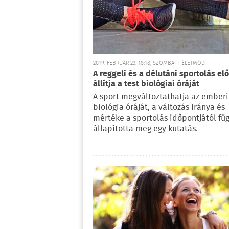
2019. FEBRUÁR 23. 18:18, SZOMBAT | ÉLETMÓD
A reggeli és a délutáni sportolás el
állítja a test biológiai óráját
A sport megváltoztathatja az emberi
biológia óráját, a változás iránya és
mértéke a sportolás időpontjától füg
állapította meg egy kutatás.