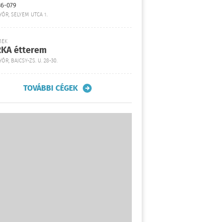
36-079
YŐR, SELYEM UTCA 1.
MEK
KA étterem
ŐR, BAJCSY-ZS. U. 28-30.
TOVÁBBI CÉGEK