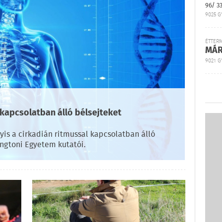
96/ 3
9025 G
ÉTTER
MÁR
9021 GY
 kapcsolatban álló bélsejteket
gyis a cirkadián ritmussal kapcsolatban álló
ingtoni Egyetem kutatói.