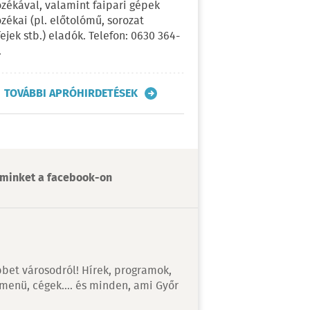
ozékával, valamint faipari gépek
ozékai (pl. előtolómű, sorozat
fejek stb.) eladók. Telefon: 0630 364-
.
TOVÁBBI APRÓHIRDETÉSEK
minket a facebook-on
bet városodról! Hírek, programok,
 menü, cégek…. és minden, ami Győr