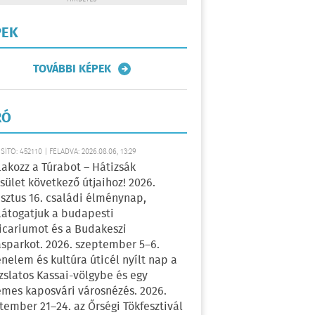
PEK
TOVÁBBI KÉPEK
RÓ
ÍTÓ: 452110 | FELADVA: 2026.08.06, 13:29
lakozz a Túrabot – Hátizsák
sület következő útjaihoz! 2026.
sztus 16. családi élménynap,
átogatjuk a budapesti
icariumot és a Budakeszi
sparkot. 2026. szeptember 5–6.
énelem és kultúra úticél nyílt nap a
zslatos Kassai-völgybe és egy
emes kaposvári városnézés. 2026.
tember 21–24. az Őrségi Tökfesztivál