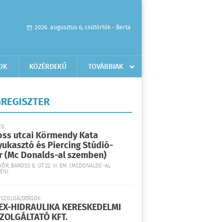
2026. augusztus 6, csütörtök - Berta
OK
KÖZÉRDEKŰ
TOVÁBBIAK
REGISZTER
ÉG
oss utcai Körmendy Kata
yukasztó és Piercing Stúdió-
r (Mc Donalds-al szemben)
YŐR, BAROSS G. ÚT 22. III. EM. (MCDONALDS´-AL
EN)
 SZOLGÁLTATÁSOK
EX-HIDRAULIKA KERESKEDELMI
SZOLGÁLTATÓ KFT.