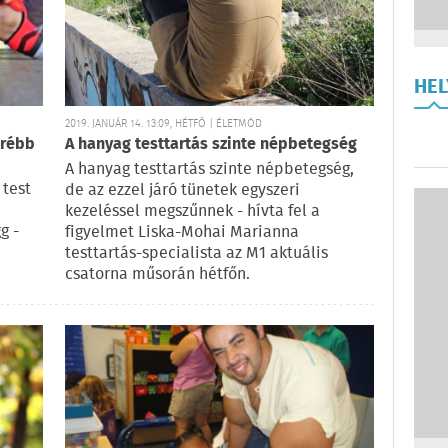
HE
2019. JANUÁR 14. 13:09, HÉTFŐ | ÉLETMÓD
őrébb
A hanyag testtartás szinte népbetegség
A hanyag testtartás szinte népbetegség,
 test
de az ezzel járó tünetek egyszeri
kezeléssel megszűnnek - hívta fel a
g -
figyelmet Liska-Mohai Marianna
testtartás-specialista az M1 aktuális
csatorna műsorán hétfőn.