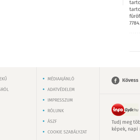
tart
tart
fúró
7784
EKŰ
MÉDIAAJÁNLÓ
Kövess 
SRÓL
ADATVÉDELEM
IMPRESSZUM
RÓLUNK
ÁSZF
Tudj meg töb
képek, napi
COOKIE SZABÁLYZAT