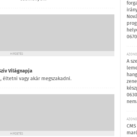
forg
irán
Nová
prog
hely
0670
HIRDETÉS
AZONOS
A sz
leme
Szív Világnapja
hang
i, éltetni vagy akár megszakadni.
zene
kész
0630
nem
AZONOS
CMS 
maró
HIRDETÉS