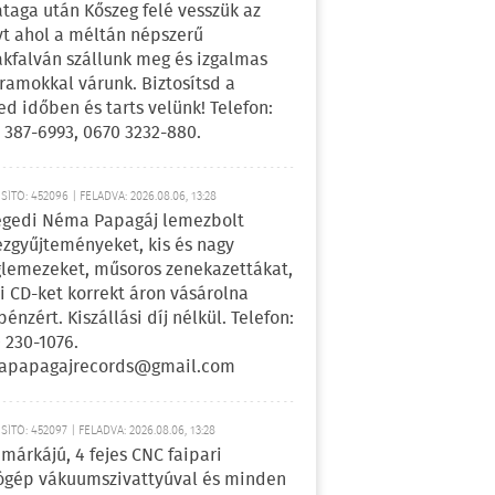
ataga után Kőszeg felé vesszük az
yt ahol a méltán népszerű
kfalván szállunk meg és izgalmas
ramokkal várunk. Biztosítsd a
ed időben és tarts velünk! Telefon:
 387-6993, 0670 3232-880.
ÍTÓ: 452096 | FELADVA: 2026.08.06, 13:28
egedi Néma Papagáj lemezbolt
zgyűjteményeket, kis és nagy
lemezeket, műsoros zenekazettákat,
i CD-ket korrekt áron vásárolna
pénzért. Kiszállási díj nélkül. Telefon:
 230-1076.
apapagajrecords@gmail.com
ÍTÓ: 452097 | FELADVA: 2026.08.06, 13:28
márkájú, 4 fejes CNC faipari
gép vákuumszivattyúval és minden