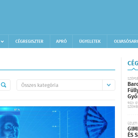
CÉGREGISZTER
APRÓ
ÜGYELETEK
OLVASÓSAR
CÉG
SZÉPS
Bar
Füll
Győ
9021 G
SZEMB
ÜZLETI
GIM
ÉS 