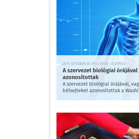
2019. OKTÓBER 08. 07:13, KEDD | ÉLETMÓD
A szervezet biológiai órájával
azonosítottak
A szervezet biológiai órájával, va
bélsejteket azonosítottak a Wash