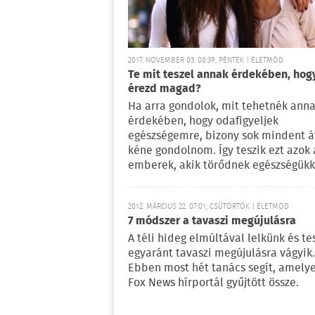
2017. NOVEMBER 03. 08:39, PÉNTEK | ÉLETMÓD
Te mit teszel annak érdekében, hogy
érezd magad?
Ha arra gondolok, mit tehetnék ann
érdekében, hogy odafigyeljek
egészségemre, bizony sok mindent á
kéne gondolnom. Így teszik ezt azok 
emberek, akik törődnek egészségükk
2012. MÁRCIUS 22. 07:01, CSÜTÖRTÖK | ÉLETMÓD
7 módszer a tavaszi megújulásra
A téli hideg elmúltával lelkünk és te
egyaránt tavaszi megújulásra vágyik.
Ebben most hét tanács segít, amelye
Fox News hírportál gyűjtött össze.