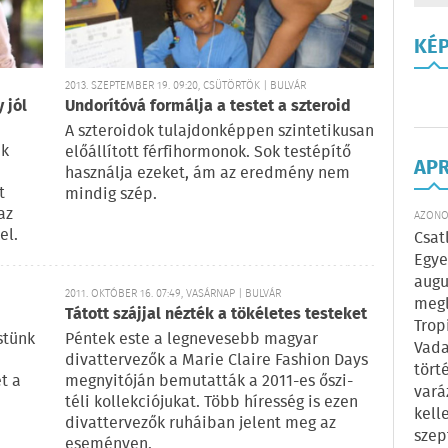
KÉ
2013. SZEPTEMBER 19. 09:20, CSÜTÖRTÖK | BULVÁR
 jól
Undorítóvá formálja a testet a szteroid
A szteroidok tulajdonképpen szintetikusan
ak
előállított férfihormonok. Sok testépítő
AP
használja ezeket, ám az eredmény nem
t
mindig szép.
az
AZONOS
el.
Csat
Egye
augu
2011. OKTÓBER 16. 07:49, VASÁRNAP | BULVÁR
megl
Tátott szájjal nézték a tökéletes testeket
Trop
stünk
Péntek este a legnevesebb magyar
Vada
divattervezők a Marie Claire Fashion Days
tört
t a
megnyitóján bemutatták a 2011-es őszi-
vará
téli kollekciójukat. Több híresség is ezen
kell
divattervezők ruháiban jelent meg az
szep
eseményen.