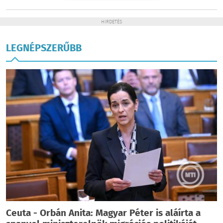
HIRDETÉS
LEGNÉPSZERŰBB
Ceuta - Orbán Anita: Magyar Péter is aláírta a