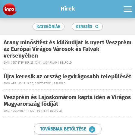
Hírek
KATEGÓRIÁK
KERESÉS
Arany minősítést és különdíjat is nyert Veszprém
az Európai Virágos Városok és Falvak
versenyében
2018. SZEPETEMBER 23. 12:01, VASÁRNAP | BELFÖLD
Újra keresik az ország legvirágosabb települését
2018. ÁPRILIS 19. 14:06, CSÜTÖRTÖK | BELFÖLD
Veszprém és Lajoskomárom kapta idén a Virágos
Magyarország fődíját
2017. NOVEMBER 17. 17:21, PÉNTEK | BELFÖLD
TOVÁBBIAK BETÖLTÉSE