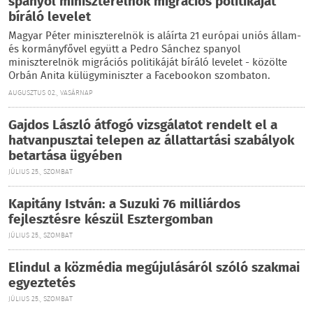
spanyol miniszterelnök migrációs politikáját
bíráló levelet
Magyar Péter miniszterelnök is aláírta 21 európai uniós állam-
és kormányfővel együtt a Pedro Sánchez spanyol
miniszterelnök migrációs politikáját bíráló levelet - közölte
Orbán Anita külügyminiszter a Facebookon szombaton.
AUGUSZTUS 02., VASÁRNAP
Gajdos László átfogó vizsgálatot rendelt el a
hatvanpusztai telepen az állattartási szabályok
betartása ügyében
JÚLIUS 25., SZOMBAT
Kapitány István: a Suzuki 76 milliárdos
fejlesztésre készül Esztergomban
JÚLIUS 25., SZOMBAT
Elindul a közmédia megújulásáról szóló szakmai
egyeztetés
JÚLIUS 25., SZOMBAT