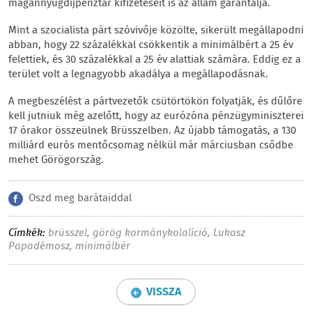
magánnyugdíjpénztár kifizetéseit is az állam garantálja.
Mint a szocialista párt szóvivője közölte, sikerült megállapodni
abban, hogy 22 százalékkal csökkentik a minimálbért a 25 év
felettiek, és 30 százalékkal a 25 év alattiak számára. Eddig ez a
terület volt a legnagyobb akadálya a megállapodásnak.
A megbeszélést a pártvezetők csütörtökön folyatják, és dűlőre
kell jutniuk még azelőtt, hogy az eurózóna pénzügyminiszterei
17 órakor összeülnek Brüsszelben. Az újabb támogatás, a 130
milliárd eurós mentőcsomag nélkül már márciusban csődbe
mehet Görögország.
Oszd meg barátaiddal
Címkék:
brüsszel
,
görög kormánykolalíció
,
Lukasz
Papadémosz
,
minimálbér
VISSZA