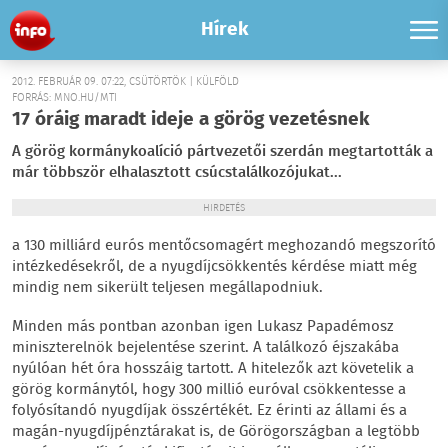
Hírek
2012. FEBRUÁR 09. 07:22, CSÜTÖRTÖK | KÜLFÖLD
FORRÁS: MNO.HU/MTI
17 óráig maradt ideje a görög vezetésnek
A görög kormánykoalíció pártvezetői szerdán megtartották a
már többször elhalasztott csúcstalálkozójukat...
HIRDETÉS
a 130 milliárd eurós mentőcsomagért meghozandó megszorító
intézkedésekről, de a nyugdíjcsökkentés kérdése miatt még
mindig nem sikerült teljesen megállapodniuk.
Minden más pontban azonban igen Lukasz Papadémosz
miniszterelnök bejelentése szerint. A találkozó éjszakába
nyúlóan hét óra hosszáig tartott. A hitelezők azt követelik a
görög kormánytól, hogy 300 millió euróval csökkentesse a
folyósítandó nyugdíjak összértékét. Ez érinti az állami és a
magán-nyugdíjpénztárakat is, de Görögországban a legtöbb