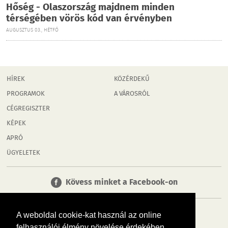
Hőség - Olaszország majdnem minden
térségében vörös kód van érvényben
AUGUSZTUS 03., HÉTFŐ
HÍREK
KÖZÉRDEKŰ
PROGRAMOK
A VÁROSRÓL
CÉGREGISZTER
KÉPEK
APRÓ
ÜGYELETEK
Kövess minket a Facebook-on
A weboldal cookie-kat használ az online
felhasználói élmény növelése érdekében.