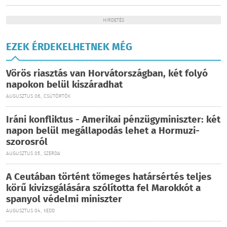
HIRDETÉS
EZEK ÉRDEKELHETNEK MÉG
Vörös riasztás van Horvátországban, két folyó
napokon belül kiszáradhat
AUGUSZTUS 06., CSÜTÖRTÖK
Iráni konfliktus - Amerikai pénzügyminiszter: két
napon belül megállapodás lehet a Hormuzi-
szorosról
AUGUSZTUS 05., SZERDA
A Ceutában történt tömeges határsértés teljes
körű kivizsgálására szólította fel Marokkót a
spanyol védelmi miniszter
AUGUSZTUS 04., KEDD