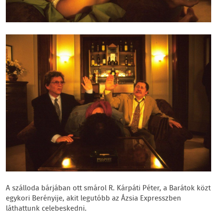
A szálloda bárjában ott smárol R. Kárpáti Péter, a Barátok közt
egykori Berényije, akit legutóbb az Ázsia Expresszben
láthattunk celebeskedni.