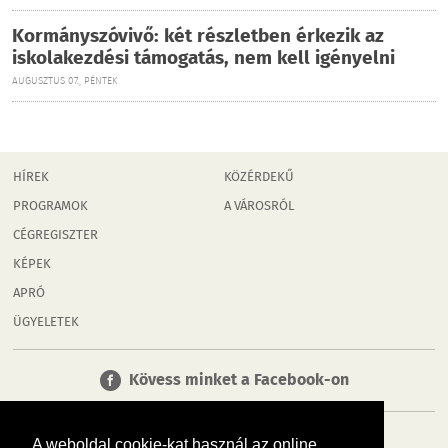
Kormányszóvivő: két részletben érkezik az
iskolakezdési támogatás, nem kell igényelni
AUGUSZTUS 07., PÉNTEK
HÍREK
KÖZÉRDEKŰ
PROGRAMOK
A VÁROSRÓL
CÉGREGISZTER
KÉPEK
APRÓ
ÜGYELETEK
Kövess minket a Facebook-on
A weboldal cookie-kat használ az online