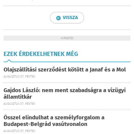
VISSZA
HIRDETÉS
EZEK ÉRDEKELHETNEK MÉG
Olajszállítási szerződést kötött a Janaf és a Mol
AUGUSZTUS 07., PÉNTEK
Gajdos László: nem ment szabadságra a vízügyi
államtitkár
AUGUSZTUS 07., PÉNTEK
Ősszel elindulhat a személyforgalom a
Budapest-Belgrád vasútvonalon
AUGUSZTUS 07., PÉNTEK