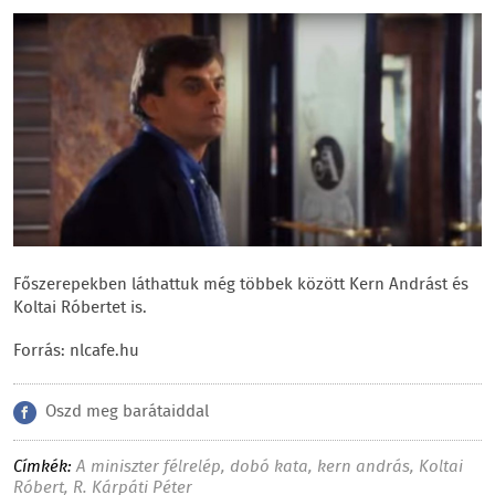
Főszerepekben láthattuk még többek között Kern Andrást és
Koltai Róbertet is.
Forrás: nlcafe.hu
Oszd meg barátaiddal
Címkék:
A miniszter félrelép
,
dobó kata
,
kern andrás
,
Koltai
Róbert
,
R. Kárpáti Péter