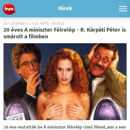
Hírek
2017. DECEMBER 11. 16:20, HÉTFŐ | BELFÖLD
20 éves A miniszter Félrelép - R. Kárpáti Péter is
smárolt a filmben
20 éve mutatták be A miniszter félrelép című filmet,ami a 660