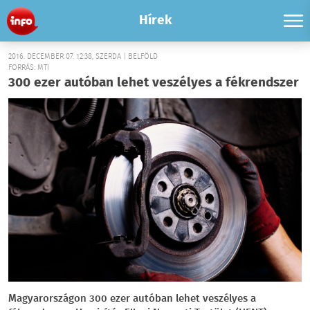
Hírek
2016. DECEMBER 07. 12:38, SZERDA | BELFÖLD
FORRÁS: MTI
300 ezer autóban lehet veszélyes a fékrendszer
Magyarországon 300 ezer autóban lehet veszélyes a