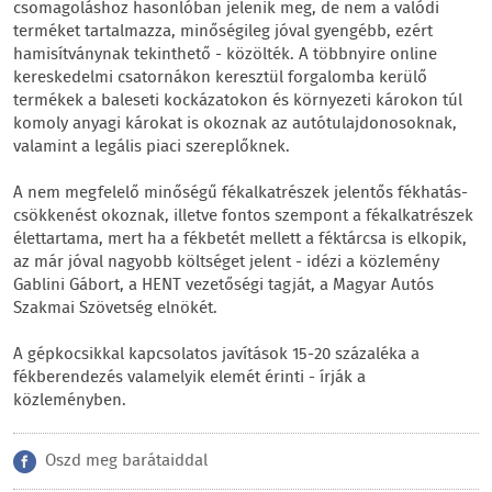
csomagoláshoz hasonlóban jelenik meg, de nem a valódi
terméket tartalmazza, minőségileg jóval gyengébb, ezért
hamisítványnak tekinthető - közölték. A többnyire online
kereskedelmi csatornákon keresztül forgalomba kerülő
termékek a baleseti kockázatokon és környezeti károkon túl
komoly anyagi károkat is okoznak az autótulajdonosoknak,
valamint a legális piaci szereplőknek.
A nem megfelelő minőségű fékalkatrészek jelentős fékhatás-
csökkenést okoznak, illetve fontos szempont a fékalkatrészek
élettartama, mert ha a fékbetét mellett a féktárcsa is elkopik,
az már jóval nagyobb költséget jelent - idézi a közlemény
Gablini Gábort, a HENT vezetőségi tagját, a Magyar Autós
Szakmai Szövetség elnökét.
A gépkocsikkal kapcsolatos javítások 15-20 százaléka a
fékberendezés valamelyik elemét érinti - írják a
közleményben.
Oszd meg barátaiddal