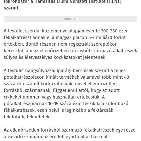
fékrendszer a Hamisítás Elleni Nemzeti Testület (HENT)
szerint.
HIRDETÉS
A testület szerdai közleménye alapján évente 300-350 ezer
fékalkatrészt adnak el a magyar piacon 5-7 milliárd forint
értékben, döntő részben nem regisztrált szereplőkön
keresztül, ám az ellenőrizetlen forrásból származó alkatrészek
súlyos és életveszélyes kockázatokat jelentenek.
A testület hangsúlyozza: iparági becslések szerint a teljes
pótalkatrészpiacon kínált termékek valamivel több mint 40
százaléka számít kockázatosnak, mivel ellenőrizetlen
forrásból származnak, függetlenül attól, hogy az adott
cikkeket újonnan vagy használtan értékesítik. A
pótalkatrészpiacnak 10-15 százalékát teszik ki a különböző
fékalkatrészek, ezen belül is leginkább a féktárcsák,
fékdobok, fékbetétek.
Az ellenőrizetlen forrásból származó fékalkatrészek egy része
a vásárló számára az eredeti gyártó által használt