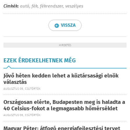
Címkék:
autó
,
fék
,
fékrendszer
,
veszélyes
VISSZA
HIRDETÉS
EZEK ÉRDEKELHETNEK MÉG
Jövő héten kedden lehet a köztársasági elnök
választás
AUGUSZTUS 06., CSÜTÖRTÖK
Országosan elérte, Budapesten meg is haladta a
40 Celsius-fokot a legmagasabb hőmérséklet
AUGUSZTUS 06., CSÜTÖRTÖK
Magyar Péter: átfogó energiafejlesztési tervet