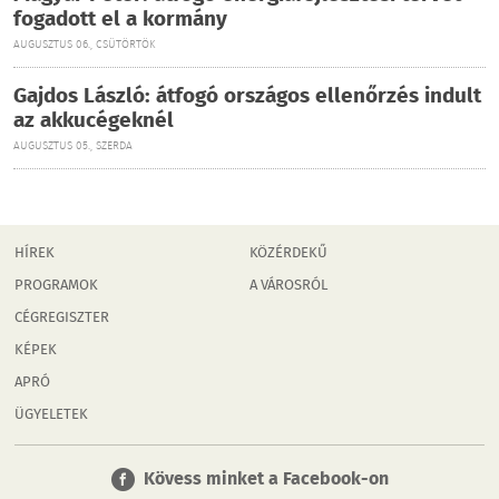
fogadott el a kormány
AUGUSZTUS 06., CSÜTÖRTÖK
Gajdos László: átfogó országos ellenőrzés indult
az akkucégeknél
AUGUSZTUS 05., SZERDA
HÍREK
KÖZÉRDEKŰ
PROGRAMOK
A VÁROSRÓL
CÉGREGISZTER
KÉPEK
APRÓ
ÜGYELETEK
Kövess minket a Facebook-on