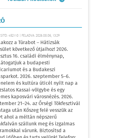
RÓ
ÍTÓ: 452110 | FELADVA: 2026.08.06, 13:29
lakozz a Túrabot – Hátizsák
sület következő útjaihoz! 2026.
sztus 16. családi élménynap,
átogatjuk a budapesti
icariumot és a Budakeszi
sparkot. 2026. szeptember 5–6.
énelem és kultúra úticél nyílt nap a
zslatos Kassai-völgybe és egy
emes kaposvári városnézés. 2026.
tember 21–24. az Őrségi Tökfesztivál
ataga után Kőszeg felé vesszük az
yt ahol a méltán népszerű
kfalván szállunk meg és izgalmas
ramokkal várunk. Biztosítsd a
ed időben és tarts velünk! Telefon: