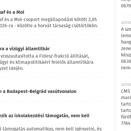
0670
naf és a Mol
af és a Mol-csoport megállapodást kötött 2,05
AZONOS
2026-ra - közölte a horvát társaság csütörtökön.
A sz
leme
hang
zene
a a vízügyi államtitkár
kész
visszautasította a Fidesz-frakció állítását,
0630
ügyi és klímapolitikáért felelős államtitkára
nem
zet idején.
AZONOS
CMS 
om a Budapest-Belgrád vasútvonalon
maró
tart
tart
ezik az iskolakezdési támogatás, nem kell
fúró
7784
i támogatás automatikus, nem kell igényelni, és