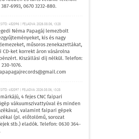
 387-6993, 0670 3232-880.
ÍTÓ: 452096 | FELADVA: 2026.08.06, 13:28
egedi Néma Papagáj lemezbolt
zgyűjteményeket, kis és nagy
lemezeket, műsoros zenekazettákat,
i CD-ket korrekt áron vásárolna
pénzért. Kiszállási díj nélkül. Telefon:
 230-1076.
apapagajrecords@gmail.com
ÍTÓ: 452097 | FELADVA: 2026.08.06, 13:28
márkájú, 4 fejes CNC faipari
gép vákuumszivattyúval és minden
ozékával, valamint faipari gépek
ozékai (pl. előtolómű, sorozat
fejek stb.) eladók. Telefon: 0630 364-
.