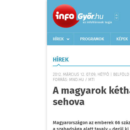
HÍREK
PROGRAMOK
KÉPEK
HÍREK
2012. MÁRCIUS 12. 07:09, HÉTFŐ | BELFÖLD
FORRÁS: MNO.HU / MTI
A magyarok kéth
sehova
Magyarországon az emberek 66 száz
a szabadsága alatt tavaly – derül k