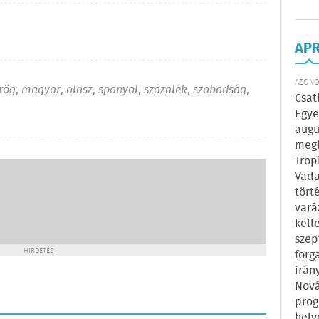
AP
AZONOS
rög
,
magyar
,
olasz
,
spanyol
,
százalék
,
szabadság
,
Csat
Egye
augu
megl
Trop
Vada
tört
vará
kell
szep
HIRDETÉS
forg
irán
Nová
prog
hely