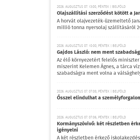
2026. AUGUSZTUS 07. 13:00, PÉNTEK | BELFÖLD
Olajszállítási szerződést kötött a Ja
A horvát olajvezeték-üzemeltető Jan
millió tonna nyersolaj szállításáról 
2026. AUGUSZTUS 07. 10:00, PÉNTEK | BELFÖLD
Gajdos László: nem ment szabadságr
Az élő környezetért felelős miniszter 
miszerint Kelemen Ágnes, a tárca víz
szabadságra ment volna a válsághely
2026. AUGUSZTUS 07. 07:08, PÉNTEK | BELFÖLD
Ősszel elindulhat a személyforgal
2026. AUGUSZTUS 07. 07:06, PÉNTEK | BELFÖLD
Kormányszóvivő: két részletben érk
igényelni
A két részletben érkező iskolakezdés