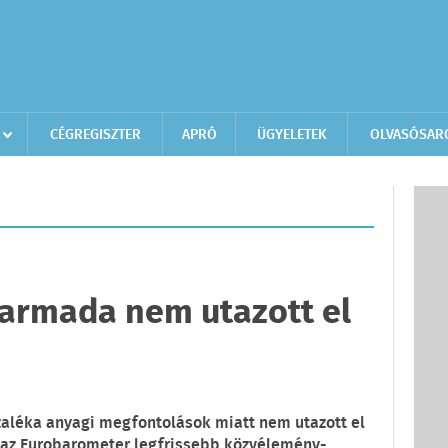
CÉGREGISZTER
APRÓ
ÜGYELETEK
OLVASÓSAR
armada nem utazott el
aléka anyagi megfontolások miatt nem utazott el
i az Eurobarometer legfrissebb közvélemény-