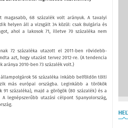
t magasabb, 68 százalék volt arányuk. A tavalyi
ik helyen áll a vizsgált 34 közül: csak Bulgária és
got, ahol a lakosok 71, illetve 70 százaléka nem
inak 72 százaléka utazott el 2011-ben rövidebb-
dta azt, hogy utazást tervez 2012-re. (A tendencia
ók aránya 2010-ben 73 százalék volt.)
z állampolgárok 56 százaléka inkább belföldön tölti
zik más európai országba. Leginkább a törökök
91 százaléka), majd a görögök (80 százalék) és a
. A legnépszerűbb utazási célpont Spanyolország,
rszág.
HE