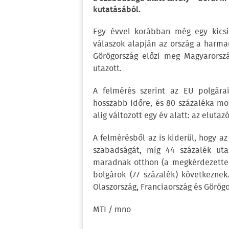
kutatásából.
Egy évvel korábban még egy kicsi
válaszok alapján az ország a harmad
Görögország előzi meg Magyarorszá
utazott.
A felmérés szerint az EU polgára
hosszabb időre, és 80 százaléka mon
alig változott egy év alatt: az elutaz
A felmérésből az is kiderül, hogy a
szabadságát, míg 44 százalék uta
maradnak otthon (a megkérdezettek 
bolgárok (77 százalék) következnek
Olaszország, Franciaország és Görögo
MTI / mno