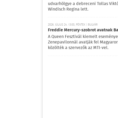
udvarhölgye a debreceni Tollas Viktó
Windisch Regina lett.
2026. JÚLIUS 24. 13:00, PÉNTEK | BULVÁR
Freddie Mercury-szobrot avatnak 
A Queen Fesztivál kiemelt esemény
Zenepavilonnál avatják fel Magyaror
közölték a szervezők az MTI-vel.