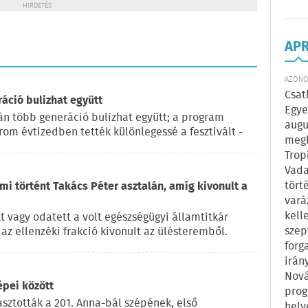
HIRDETÉS
AP
AZONOS
Csat
ráció bulizhat együtt
Egye
pján több generáció bulizhat együtt; a program
augu
rom évtizedben tették különlegessé a fesztivált -
megl
Trop
Vada
tört
 mi történt Takács Péter asztalán, amíg kivonult a
vará
kell
t vagy odatett a volt egészségügyi államtitkár
szep
az ellenzéki frakció kivonult az ülésteremből.
forg
irán
Nová
épei között
prog
sztották a 201. Anna-bál szépének, első
hely