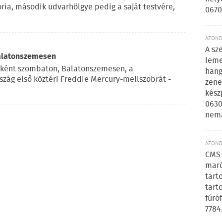
ria, második udvarhölgye pedig a saját testvére,
0670
AZONOS
A sz
Balatonszemesen
leme
eként szombaton, Balatonszemesen, a
hang
szág első köztéri Freddie Mercury-mellszobrát -
zene
kész
0630
nem
AZONOS
CMS 
maró
tart
tart
fúró
7784