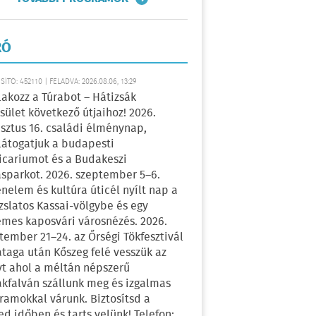
RÓ
ÍTÓ: 452110 | FELADVA: 2026.08.06, 13:29
lakozz a Túrabot – Hátizsák
sület következő útjaihoz! 2026.
sztus 16. családi élménynap,
átogatjuk a budapesti
icariumot és a Budakeszi
sparkot. 2026. szeptember 5–6.
énelem és kultúra úticél nyílt nap a
zslatos Kassai-völgybe és egy
emes kaposvári városnézés. 2026.
tember 21–24. az Őrségi Tökfesztivál
ataga után Kőszeg felé vesszük az
yt ahol a méltán népszerű
kfalván szállunk meg és izgalmas
ramokkal várunk. Biztosítsd a
ed időben és tarts velünk! Telefon: