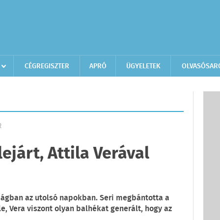
CÉGREGISZTER
APRÓ
ÜGYELETEK
OLVASÓSAR
R
ejárt, Attila Verával
nságban az utolsó napokban. Seri megbántotta a
le, Vera viszont olyan balhékat generált, hogy az