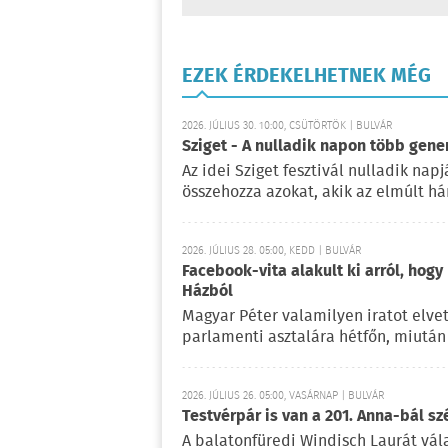
EZEK ÉRDEKELHETNEK MÉG
2026. JÚLIUS 30. 10:00, CSÜTÖRTÖK | BULVÁR
Sziget - A nulladik napon több gene
Az idei Sziget fesztivál nulladik na
összehozza azokat, akik az elmúlt há
2026. JÚLIUS 28. 05:00, KEDD | BULVÁR
Facebook-vita alakult ki arról, hogy
Házból
Magyar Péter valamilyen iratot elvet
parlamenti asztalára hétfőn, miután 
2026. JÚLIUS 26. 05:00, VASÁRNAP | BULVÁR
Testvérpár is van a 201. Anna-bál sz
A balatonfüredi Windisch Laurát vála