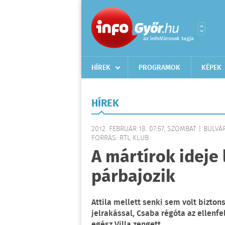
HÍREK
PROGRAMOK
KÉPEK
HÍREK
2012. FEBRUÁR 18. 07:57, SZOMBAT | BULVÁ
FORRÁS: RTL KLUB
A mártírok ideje l
párbajozik
Attila mellett senki sem volt bizto
jelrakással, Csaba régóta az ellenfe
egész Villa zengett.