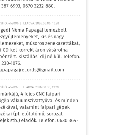
 387-6993, 0670 3232-880.
ÍTÓ: 452096 | FELADVA: 2026.08.06, 13:28
egedi Néma Papagáj lemezbolt
zgyűjteményeket, kis és nagy
lemezeket, műsoros zenekazettákat,
i CD-ket korrekt áron vásárolna
pénzért. Kiszállási díj nélkül. Telefon:
 230-1076.
apapagajrecords@gmail.com
ÍTÓ: 452097 | FELADVA: 2026.08.06, 13:28
márkájú, 4 fejes CNC faipari
gép vákuumszivattyúval és minden
ozékával, valamint faipari gépek
ozékai (pl. előtolómű, sorozat
fejek stb.) eladók. Telefon: 0630 364-
.