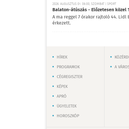
2026. AUGUSZTUS 01. 06:00, SZOMBAT | SPORT
Balaton-átúszás - Előzetesen közel 
A ma reggel 7 órakor rajtoló 44. Lid
érkezett.
HÍREK
KÖZÉRD
PROGRAMOK
A VÁRO
CÉGREGISZTER
KÉPEK
APRÓ
ÜGYELETEK
HOROSZKÓP