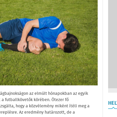
ilágbajnokságon az elmúlt hónapokban az egyik
 a futballkövetők körében. Ötezer fő
HE
zsgálta, hogy a közvélemény miként ítéli meg a
zereplésre. Az eredmény határozott, de a