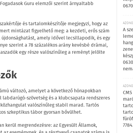
 Fogadasok Guru elemzői szerint árnyaltabb
0670
-szakértője és tartalomkészítője megjegyzi, hogy az
AZONOS
A sz
ismert mintázat figyelhető meg: a kezdeti, erős szám
leme
 újdonsághatást, amely idővel lecsillapodik, és egy
hang
énye szerint a 78 százalékos arány kevésbé drámai,
zene
laszadók egy része valószínűleg a reményt jelölte
kész
0630
nem
ezők
AZONOS
zámú változó, amelyet a következő hónapokban
CMS 
l labdarúgó-szövetség és a klubcsapata rendszeres
maró
 közhangulat valószínűleg stabil marad. Tartós
tart
tart
kos szkeptikus tábor gyorsan bővülhet.
fúró
7784
ban kerül megrendezésre: az Egyesült Államok,
t az eseménynek, és a résztvevő csapatok száma is