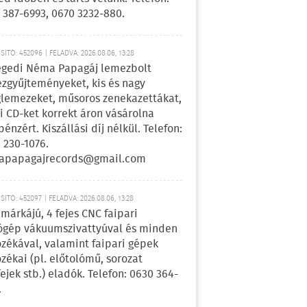
 387-6993, 0670 3232-880.
ÍTÓ: 452096 | FELADVA: 2026.08.06, 13:28
egedi Néma Papagáj lemezbolt
zgyűjteményeket, kis és nagy
lemezeket, műsoros zenekazettákat,
i CD-ket korrekt áron vásárolna
pénzért. Kiszállási díj nélkül. Telefon:
 230-1076.
apapagajrecords@gmail.com
ÍTÓ: 452097 | FELADVA: 2026.08.06, 13:28
márkájú, 4 fejes CNC faipari
gép vákuumszivattyúval és minden
ozékával, valamint faipari gépek
ozékai (pl. előtolómű, sorozat
fejek stb.) eladók. Telefon: 0630 364-
.