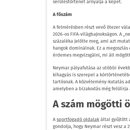
sérüléstörténet árnyalja a képet.
A főszám
A felmérésben részt vevő ötezer vál
2026-os FIFA-világbajnokságon. A „
százaléka jelölte meg, ami azt muta
hangok dominálnak. Ez a megoszlás 
érdemes megvizsgálni, mi áll mögött
Neymar pályafutása az utóbbi évekb
kihagyás is szerepel a kórtörténetéb
tartósnak. A közvélemény-kutatás ada
amelyben a bizakodás még felülírja 
A szám mögötti 
A
sportfogadó oldalak
által gyűjtöt
gondolja, hogy Neymar részt vesz a 2