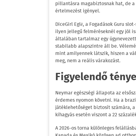
pillantásra magabiztosnak hat, de a
értelmezést igényel.
DiceGirl Eglė, a Fogadások Guru slot
ilyen jellegű felméréseknél egy jól 
általában tartalmaz egy úgynevezett
stabilabb alapszintre áll be. Vélem
mint amilyennek látszik, hiszen a vá
meg, nem a reális várakozást.
Figyelendő tény
Neymar egészségi állapota az elsős
érdemes nyomon követni. Ha a brazi
játéklehetőséget biztosít számára, a
kihagyás esetén viszont a 22 százalé
A 2026-os torna különleges felállás
Kanada és Mexikó közösen ad otthon