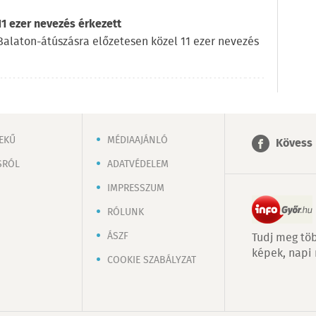
11 ezer nevezés érkezett
l Balaton-átúszásra előzetesen közel 11 ezer nevezés
EKŰ
MÉDIAAJÁNLÓ
Kövess 
SRÓL
ADATVÉDELEM
IMPRESSZUM
RÓLUNK
ÁSZF
Tudj meg töb
képek, napi
COOKIE SZABÁLYZAT