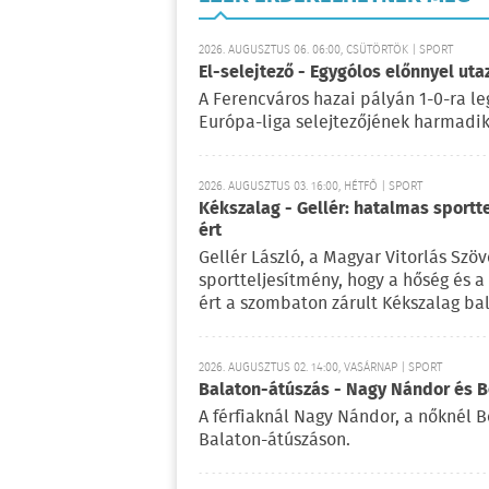
2026. AUGUSZTUS 06. 06:00, CSÜTÖRTÖK | SPORT
El-selejtező - Egygólos előnnyel ut
A Ferencváros hazai pályán 1-0-ra le
Európa-liga selejtezőjének harmadik 
2026. AUGUSZTUS 03. 16:00, HÉTFŐ | SPORT
Kékszalag - Gellér: hatalmas sportt
ért
Gellér László, a Magyar Vitorlás Szö
sportteljesítmény, hogy a hőség és 
ért a szombaton zárult Kékszalag ba
2026. AUGUSZTUS 02. 14:00, VASÁRNAP | SPORT
Balaton-átúszás - Nagy Nándor és Bé
A férfiaknál Nagy Nándor, a nőknél B
Balaton-átúszáson.