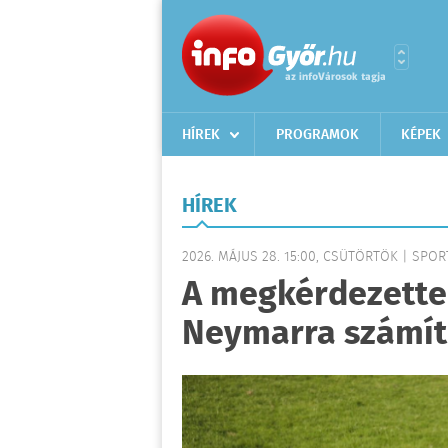
HÍREK
PROGRAMOK
KÉPEK
HÍREK
2026. MÁJUS 28. 15:00, CSÜTÖRTÖK | SPOR
A megkérdezette
Neymarra számít