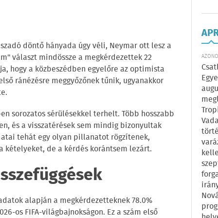
AP
aszadó döntő hányada úgy véli, Neymar ott lesz a
nem" választ mindössze a megkérdezettek 22
AZONOS
Csat
tja, hogy a közbeszédben egyelőre az optimista
Egye
első ránézésre meggyőzőnek tűnik, ugyanakkor
augu
e.
megl
Trop
en sorozatos sérülésekkel terhelt. Több hosszabb
Vada
en, és a visszatérések sem mindig bizonyultak
tört
tai tehát egy olyan pillanatot rögzítenek,
vará
a kételyeket, de a kérdés korántsem lezárt.
kell
szep
összefüggések
forg
irán
Nová
t adatok alapján a megkérdezetteknek 78.0%
prog
026-os FIFA-világbajnokságon. Ez a szám első
hely