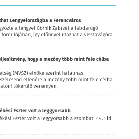
azhat Lengyelországba a Ferencváros
győzte a lengyel Górnik Zabrzét a labdarúgó
fordulójában, így előnnyel utazhat a visszavágóra.
eljesítmény, hogy a mezőny több mint fele célba
vetség (MVSZ) elnöke szerint hatalmas
a szélcsend ellenére a mezőny több mint fele célba
latoni tókerülő versenyen.
kési Eszter volt a leggyorsabb
ékési Eszter volt a leggyorsabb a szombati 44. Lidl