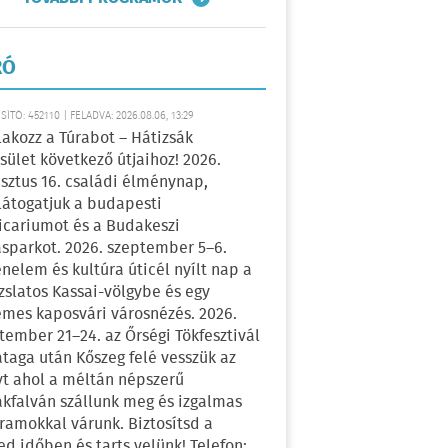
RÓ
ÍTÓ: 452110 | FELADVA: 2026.08.06, 13:29
lakozz a Túrabot – Hátizsák
sület következő útjaihoz! 2026.
sztus 16. családi élménynap,
átogatjuk a budapesti
icariumot és a Budakeszi
sparkot. 2026. szeptember 5–6.
énelem és kultúra úticél nyílt nap a
zslatos Kassai-völgybe és egy
emes kaposvári városnézés. 2026.
tember 21–24. az Őrségi Tökfesztivál
ataga után Kőszeg felé vesszük az
yt ahol a méltán népszerű
kfalván szállunk meg és izgalmas
ramokkal várunk. Biztosítsd a
ed időben és tarts velünk! Telefon: