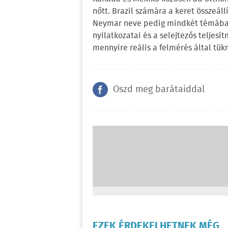
nőtt. Brazil számára a keret összeáll
Neymar neve pedig mindkét témában
nyilatkozatai és a selejtezős telje
mennyire reális a felmérés által tük
Oszd meg barátaiddal
EZEK ÉRDEKELHETNEK MÉG