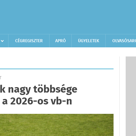
CÉGREGISZTER
APRÓ
ÜGYELETEK
OLVASÓSAR
T
k nagy többsége
 a 2026-os vb-n