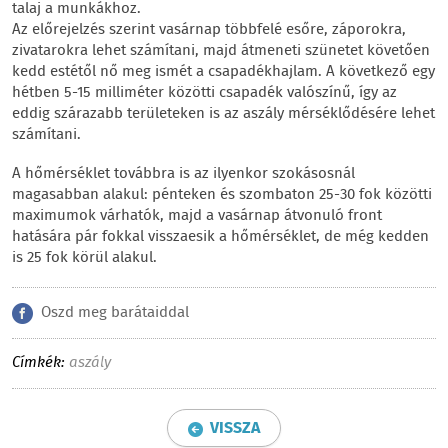
talaj a munkákhoz.
Az előrejelzés szerint vasárnap többfelé esőre, záporokra,
zivatarokra lehet számítani, majd átmeneti szünetet követően
kedd estétől nő meg ismét a csapadékhajlam. A következő egy
hétben 5-15 milliméter közötti csapadék valószínű, így az
eddig szárazabb területeken is az aszály mérséklődésére lehet
számítani.
A hőmérséklet továbbra is az ilyenkor szokásosnál
magasabban alakul: pénteken és szombaton 25-30 fok közötti
maximumok várhatók, majd a vasárnap átvonuló front
hatására pár fokkal visszaesik a hőmérséklet, de még kedden
is 25 fok körül alakul.
Oszd meg barátaiddal
Címkék:
aszály
VISSZA