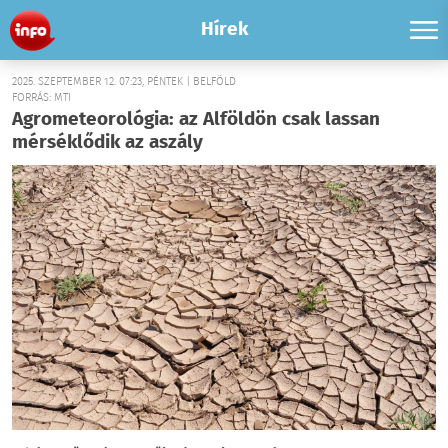
Hírek
2025. SZEPTEMBER 12. 07:23, PÉNTEK | BELFÖLD
FORRÁS: MTI
Agrometeorológia: az Alföldön csak lassan
mérséklődik az aszály