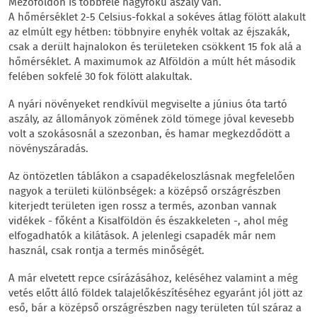
Mezőföldön is többfelé nagyfokú aszály van.
A hőmérséklet 2-5 Celsius-fokkal a sokéves átlag fölött alakult
az elmúlt egy hétben: többnyire enyhék voltak az éjszakák,
csak a derült hajnalokon és területeken csökkent 15 fok alá a
hőmérséklet. A maximumok az Alföldön a múlt hét második
felében sokfelé 30 fok fölött alakultak.
A nyári növényeket rendkívül megviselte a június óta tartó
aszály, az állományok zömének zöld tömege jóval kevesebb
volt a szokásosnál a szezonban, és hamar megkezdődött a
növényszáradás.
Az öntözetlen táblákon a csapadékeloszlásnak megfelelően
nagyok a területi különbségek: a középső országrészben
kiterjedt területen igen rossz a termés, azonban vannak
vidékek - főként a Kisalföldön és északkeleten -, ahol még
elfogadhatók a kilátások. A jelenlegi csapadék már nem
használ, csak rontja a termés minőségét.
A már elvetett repce csírázásához, keléséhez valamint a még
vetés előtt álló földek talajelőkészítéséhez egyaránt jól jött az
eső, bár a középső országrészben nagy területen túl száraz a