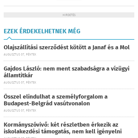
HIRDETÉS
EZEK ÉRDEKELHETNEK MÉG
Olajszállítási szerződést kötött a Janaf és a Mol
AUGUSZTUS 07., PÉNTEK
Gajdos László: nem ment szabadságra a vízügyi
államtitkár
AUGUSZTUS 07., PÉNTEK
Ősszel elindulhat a személyforgalom a
Budapest-Belgrád vasútvonalon
AUGUSZTUS 07., PÉNTEK
Kormányszóvivő: két részletben érkezik az
iskolakezdési támogatás, nem kell igényelni