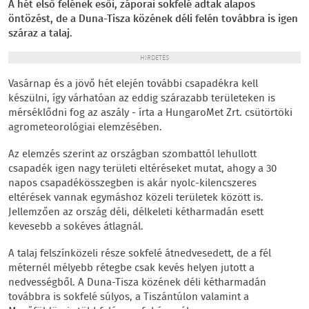
A hét első felének esői, záporai sokfelé adtak alapos
öntözést, de a Duna-Tisza közének déli felén továbbra is igen
száraz a talaj.
HIRDETÉS
Vasárnap és a jövő hét elején további csapadékra kell
készülni, így várhatóan az eddig szárazabb területeken is
mérséklődni fog az aszály - írta a HungaroMet Zrt. csütörtöki
agrometeorológiai elemzésében.
Az elemzés szerint az országban szombattól lehullott
csapadék igen nagy területi eltéréseket mutat, ahogy a 30
napos csapadékösszegben is akár nyolc-kilencszeres
eltérések vannak egymáshoz közeli területek között is.
Jellemzően az ország déli, délkeleti kétharmadán esett
kevesebb a sokéves átlagnál.
A talaj felszínközeli része sokfelé átnedvesedett, de a fél
méternél mélyebb rétegbe csak kevés helyen jutott a
nedvességből. A Duna-Tisza közének déli kétharmadán
továbbra is sokfelé súlyos, a Tiszántúlon valamint a