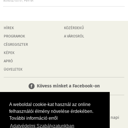
AUGUSZTUS 07., PÉNTEK
HÍREK
KÖZÉRDEKŰ
PROGRAMOK
A VÁROSRÓL
CÉGREGISZTER
KÉPEK
APRÓ
ÜGYELETEK
Kövess minket a Facebook-on
A weboldal cookie-kat használ az online
felhasználói élmény növelése érdekében.
Tudj meg többet városodról! Hírek, programok, képek, napi
További információ erről
menü, cégek…. és minden, ami Győr
Adatvédelmi Szabályzatunkban