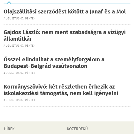
Olajszállítási szerződést kötött a Janaf és a Mol
AUGUSZTUS 07., PÉNTEK
Gajdos László: nem ment szabadságra a vízügyi
államtitkár
AUGUSZTUS 07., PÉNTEK
Ősszel elindulhat a személyforgalom a
Budapest-Belgrád vasútvonalon
AUGUSZTUS 07., PÉNTEK
Kormányszóvivő: két részletben érkezik az
iskolakezdési támogatás, nem kell igényelni
AUGUSZTUS 07., PÉNTEK
HÍREK
KÖZÉRDEKŰ