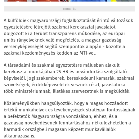
HIRDETÉS
A külföldiek magyarországi foglalkoztatását érintő változások
egyeztetésére létrejött szakmai kerekasztal javaslatot
dolgozott ki a terület transzparens működése, az európai
uniós rányelveknek való megfelelés, a magyar gazdaság
versenyképességét segítő szempontok alapján - közölte a
szakmai kezdeményezés kedden az MTI-vel.
A társadalmi és szakmai egyeztetésre májusban alakult
kerekasztal munkájában 25 HR és bevándorlási szolgáltató
képviselői, jogi szakemberek, kereskedelmi kamarák, szakmai
szövetségek, érdekképviseletek vesznek részt, javaslatukat
több minisztériumnak, illetékes szervezetnek is megküldték.
Közleményükben hangsúlyozták, hogy a magas hozzáadott
értékű munkahelyek és tevékenységek stratégiai fontosságúak
a befektetők Magyarországra vonzásában, ehhez, és a
gazdaság növekedésének fenntartásához nélkülözhetetlen a
harmadik országbeli magasan képzett munkavállalók
alkalmazása is.