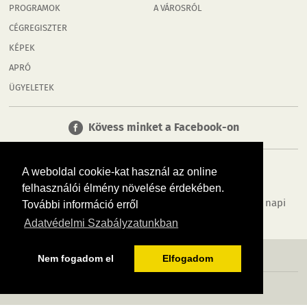
PROGRAMOK
A VÁROSRÓL
CÉGREGISZTER
KÉPEK
APRÓ
ÜGYELETEK
Kövess minket a Facebook-on
A weboldal cookie-kat használ az online
felhasználói élmény növelése érdekében.
Tudj meg többet városodról! Hírek, programok, képek, napi
További információ erről
menü, cégek…. és minden, ami Győr
Adatvédelmi Szabályzatunkban
MÉDIAAJÁNLÓ
ADATVÉDELEM
IMPRESSZUM
RÓLUNK
ÁSZF
Nem fogadom el
Elfogadom
Copyright InfoVárosok. Minden jog fenntartva. | Web design & arculat by
Voov