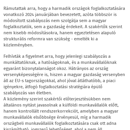
Rámutattak arra, hogy a harmadik országok foglalkoztatására
vonatkozó 2024 januárjában bevezetett, azóta többször is
módosított szabályozás nem szolgálja sem a magyar
foglalkoztatók, sem a gazdaság érdekeit. A szakértők szerint
nem kisebb módosításokra, hanem egyeztetésen alapuló
strukturális reformra van szükség - emelték ki a
közleményben.
Felhívták a figyelmet arra, hogy jelenlegi szabályozás a
munkáltatóknak, a hatóságoknak, és a munkavállalóknak
egyaránt bizonytalanságot okoz. Hátrányos az ország
versenyképességére is, hiszen a magyar gazdaság versenyben
áll az EU-s tagországokkal, ahol jóval átláthatóbb, a piaci
igényekre, átfogó foglalkoztatási stratégiára épülő
szabályozás van életben.
A közlemény szerint szakértői előterjesztésükben nem
általános nyitást javasolnak a külföldi munkavállalók előtt,
hanem kontrollált rendszerkorrekciót, amelyben a magyar
munkavállalók elsőbbsége érvényesül, míg a harmadik
országbeli munkavállalók foglalkoztatására csak ott adna
kiszámítható, jogszerű lehetőséget, ahol a nem áll