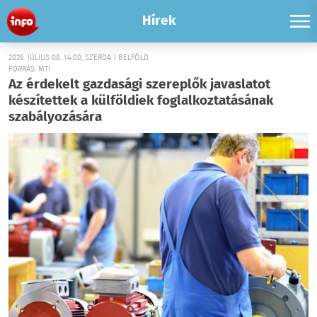
Hírek
2026. JÚLIUS 08. 14:00, SZERDA | BELFÖLD
FORRÁS: MTI
Az érdekelt gazdasági szereplők javaslatot
készítettek a külföldiek foglalkoztatásának
szabályozására