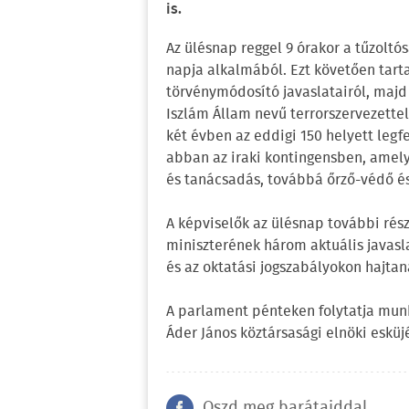
is.
Az ülésnap reggel 9 órakor a tűzoltó
napja alkalmából. Ezt követően tar
törvénymódosító javaslatairól, majd
Iszlám Állam nevű terrorszervezette
két évben az eddigi 150 helyett legf
abban az iraki kontingensben, amely
és tanácsadás, továbbá őrző-védő é
A képviselők az ülésnap további ré
miniszterének három aktuális javasl
és az oktatási jogszabályokon hajta
A parlament pénteken folytatja munká
Áder János köztársasági elnöki esküjé
Oszd meg barátaiddal