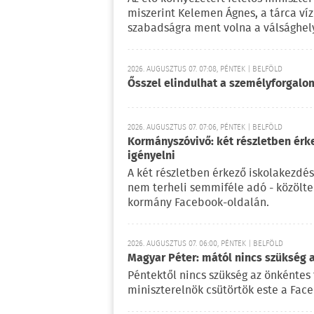
miszerint Kelemen Ágnes, a tárca víz
szabadságra ment volna a válsághely
2026. AUGUSZTUS 07. 07:08, PÉNTEK | BELFÖLD
Ősszel elindulhat a személyforgal
2026. AUGUSZTUS 07. 07:06, PÉNTEK | BELFÖLD
Kormányszóvivő: két részletben érk
igényelni
A két részletben érkező iskolakezdés
nem terheli semmiféle adó - közölt
kormány Facebook-oldalán.
2026. AUGUSZTUS 07. 06:00, PÉNTEK | BELFÖLD
Magyar Péter: mától nincs szükség 
Péntektől nincs szükség az önkéntes 
miniszterelnök csütörtök este a Fac