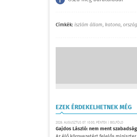
Címkék:
iszlám állam
,
katona
,
orszá
EZEK ÉRDEKELHETNEK MÉG
2026. AUGUSZTUS 07. 10:00, PÉNTEK | BELFÖLD
Gajdos László: nem ment szabadságr
Az élő környezetért felelős miniszter 