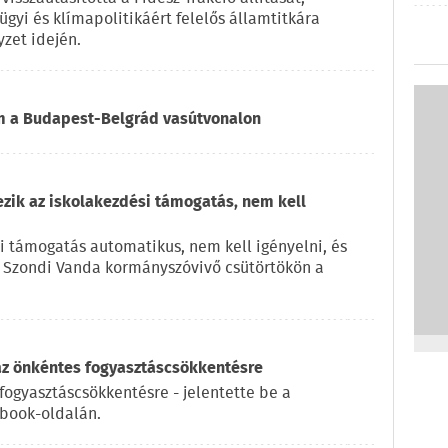
ügyi és klímapolitikáért felelős államtitkára
zet idején.
om a Budapest-Belgrád vasútvonalon
ezik az iskolakezdési támogatás, nem kell
i támogatás automatikus, nem kell igényelni, és
e Szondi Vanda kormányszóvivő csütörtökön a
az önkéntes fogyasztáscsökkentésre
fogyasztáscsökkentésre - jelentette be a
ebook-oldalán.