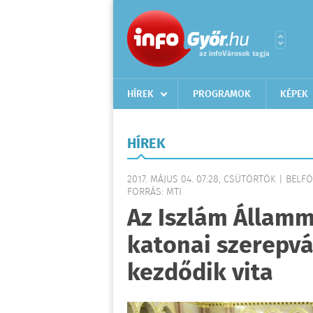
HÍREK
PROGRAMOK
KÉPEK
HÍREK
2017. MÁJUS 04. 07:28, CSÜTÖRTÖK | BELF
FORRÁS: MTI
Az Iszlám Állam
katonai szerepvá
kezdődik vita