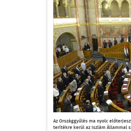
Az Országgyűlés ma nyolc előterjeszt
terítékre kerül az Iszlám Állammal