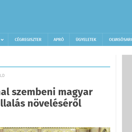
CÉGREGISZTER
APRÓ
ÜGYELETEK
OLVASÓSAR
ÖLD
mal szembeni magyar
llalás növeléséről