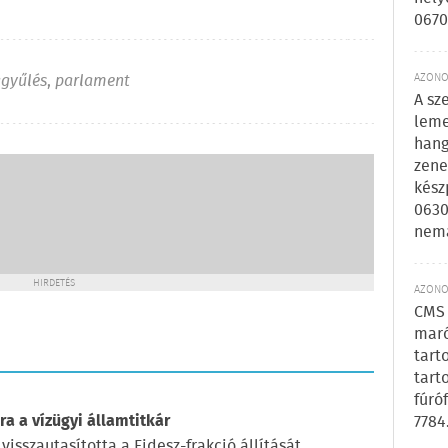
0670
ggyűlés
,
parlament
AZONOS
A sz
leme
hang
zene
kész
0630
nem
HIRDETÉS
AZONOS
CMS 
maró
tart
tart
fúró
a a vízügyi államtitkár
7784
visszautasította a Fidesz-frakció állítását,