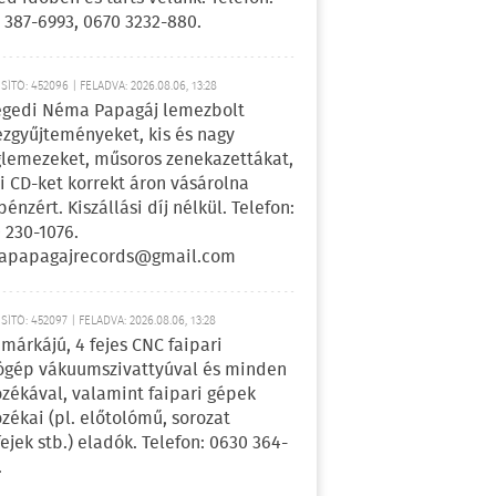
 387-6993, 0670 3232-880.
ÍTÓ: 452096 | FELADVA: 2026.08.06, 13:28
egedi Néma Papagáj lemezbolt
zgyűjteményeket, kis és nagy
lemezeket, műsoros zenekazettákat,
i CD-ket korrekt áron vásárolna
pénzért. Kiszállási díj nélkül. Telefon:
 230-1076.
apapagajrecords@gmail.com
ÍTÓ: 452097 | FELADVA: 2026.08.06, 13:28
márkájú, 4 fejes CNC faipari
gép vákuumszivattyúval és minden
ozékával, valamint faipari gépek
ozékai (pl. előtolómű, sorozat
fejek stb.) eladók. Telefon: 0630 364-
.