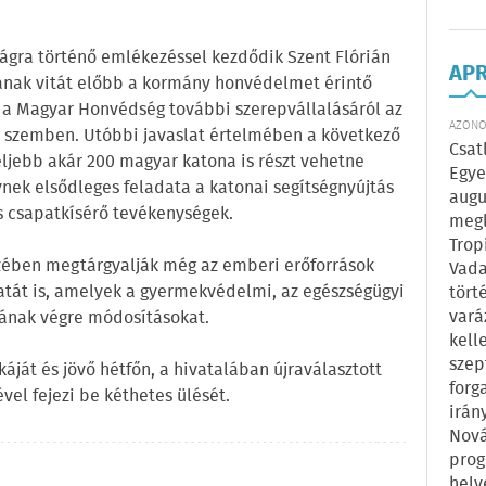
ságra történő emlékezéssel kezdődik Szent Flórián
AP
tanak vitát előbb a kormány honvédelmet érintő
 a Magyar Honvédség további szerepvállalásáról az
AZONOS
l szemben. Utóbbi javaslat értelmében a következő
Csat
eljebb akár 200 magyar katona is részt vehetne
Egye
nek elsődleges feladata a katonai segítségnyújtás
augu
s csapatkísérő tevékenységek.
megl
Trop
szében megtárgyalják még az emberi erőforrások
Vada
atát is, amelyek a gyermekvédelmi, az egészségügyi
tört
vará
nának végre módosításokat.
kell
szep
ját és jövő hétfőn, a hivatalában újraválasztott
forg
vel fejezi be kéthetes ülését.
irán
Nová
prog
hely