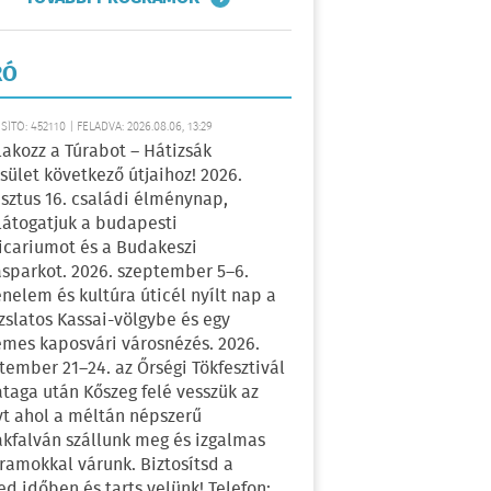
RÓ
ÍTÓ: 452110 | FELADVA: 2026.08.06, 13:29
lakozz a Túrabot – Hátizsák
sület következő útjaihoz! 2026.
sztus 16. családi élménynap,
átogatjuk a budapesti
icariumot és a Budakeszi
sparkot. 2026. szeptember 5–6.
énelem és kultúra úticél nyílt nap a
zslatos Kassai-völgybe és egy
emes kaposvári városnézés. 2026.
tember 21–24. az Őrségi Tökfesztivál
ataga után Kőszeg felé vesszük az
yt ahol a méltán népszerű
kfalván szállunk meg és izgalmas
ramokkal várunk. Biztosítsd a
ed időben és tarts velünk! Telefon: