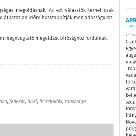
gséges megoldásnak. Az ezt választók terhei csak
eláthatatlan időre hosszabbítják meg adósságukat,
AP
AZONOS
ösen megnyugtató megoldást bírósághoz fordulnak.
Csat
Egye
augu
megl
Trop
Vada
tört
vará
kell
viza
,
fedezet
,
hitel
,
intézkedés
,
rabszolga
szep
forg
irán
Nová
prog
hely