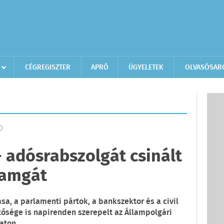
CÉGREGISZTER
APRÓ
ÜGYELETEK
OLVASÓSAR
D
- adósrabszolgát csinált
yamgát
sa, a parlamenti pártok, a bankszektor és a civil
tősége is napirenden szerepelt az Állampolgári
aton.