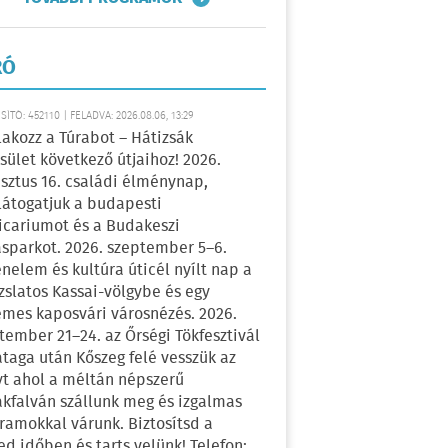
RÓ
ÍTÓ: 452110 | FELADVA: 2026.08.06, 13:29
lakozz a Túrabot – Hátizsák
sület következő útjaihoz! 2026.
sztus 16. családi élménynap,
átogatjuk a budapesti
icariumot és a Budakeszi
sparkot. 2026. szeptember 5–6.
énelem és kultúra úticél nyílt nap a
zslatos Kassai-völgybe és egy
emes kaposvári városnézés. 2026.
tember 21–24. az Őrségi Tökfesztivál
ataga után Kőszeg felé vesszük az
yt ahol a méltán népszerű
kfalván szállunk meg és izgalmas
ramokkal várunk. Biztosítsd a
ed időben és tarts velünk! Telefon: