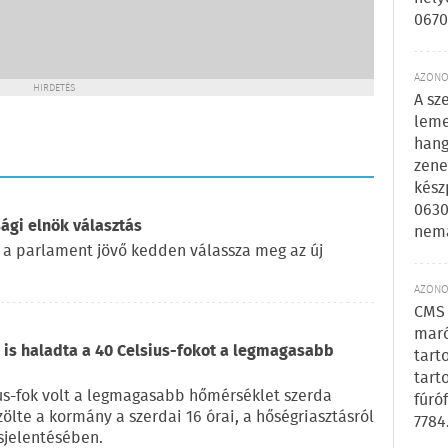
0670
AZONOS
HIRDETÉS
A sz
leme
hang
zene
kész
0630
ági elnök választás
nem
 a parlament jövő kedden válassza meg az új
AZONOS
CMS 
maró
is haladta a 40 Celsius-fokot a legmagasabb
tart
tart
us-fok volt a legmagasabb hőmérséklet szerda
fúró
zölte a kormány a szerdai 16 órai, a hőségriasztásról
7784
sjelentésében.