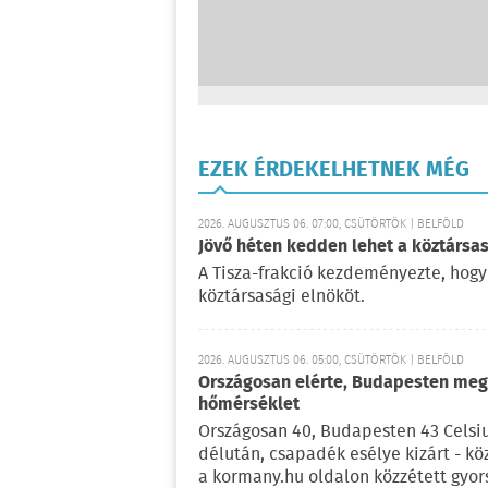
EZEK ÉRDEKELHETNEK MÉG
2026. AUGUSZTUS 06. 07:00, CSÜTÖRTÖK | BELFÖLD
Jövő héten kedden lehet a köztársas
A Tisza-frakció kezdeményezte, hogy
köztársasági elnököt.
2026. AUGUSZTUS 06. 05:00, CSÜTÖRTÖK | BELFÖLD
Országosan elérte, Budapesten meg 
hőmérséklet
Országosan 40, Budapesten 43 Celsi
délután, csapadék esélye kizárt - kö
a kormany.hu oldalon közzétett gyor