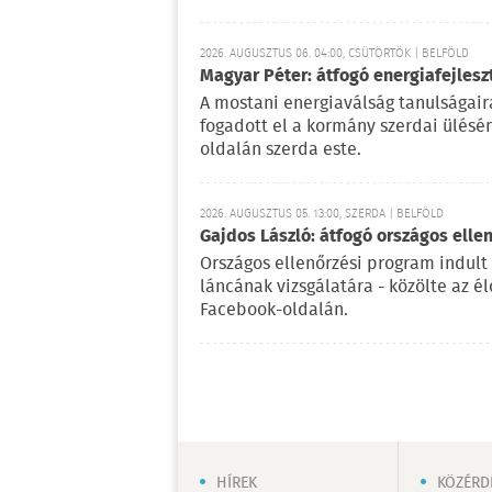
2026. AUGUSZTUS 06. 04:00, CSÜTÖRTÖK | BELFÖLD
Magyar Péter: átfogó energiafejlesz
A mostani energiaválság tanulságaira
fogadott el a kormány szerdai ülésé
oldalán szerda este.
2026. AUGUSZTUS 05. 13:00, SZERDA | BELFÖLD
Gajdos László: átfogó országos elle
Országos ellenőrzési program indult
láncának vizsgálatára - közölte az é
Facebook-oldalán.
HÍREK
KÖZÉRD