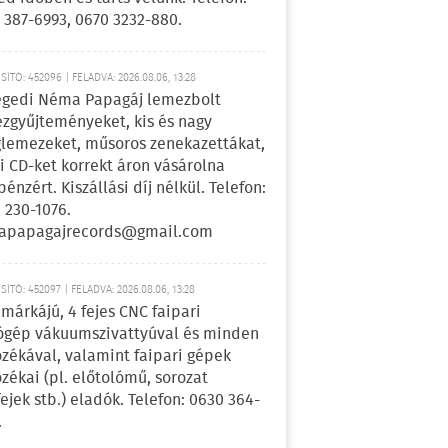
 387-6993, 0670 3232-880.
ÍTÓ: 452096 | FELADVA: 2026.08.06, 13:28
egedi Néma Papagáj lemezbolt
zgyűjteményeket, kis és nagy
lemezeket, műsoros zenekazettákat,
i CD-ket korrekt áron vásárolna
pénzért. Kiszállási díj nélkül. Telefon:
 230-1076.
apapagajrecords@gmail.com
ÍTÓ: 452097 | FELADVA: 2026.08.06, 13:28
márkájú, 4 fejes CNC faipari
gép vákuumszivattyúval és minden
ozékával, valamint faipari gépek
ozékai (pl. előtolómű, sorozat
fejek stb.) eladók. Telefon: 0630 364-
.