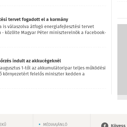
tési tervet fogadott el a kormány
 is válaszolva átfogó energiafejlesztési tervet
n - közölte Magyar Péter miniszterelnök a Facebook-
nőrzés indult az akkucégeknél
 augusztus 1-től az akkumulátoripar teljes működési
lő környezetért felelős miniszter kedden a
EKŰ
MÉDIAAJÁNLÓ
Kövess 