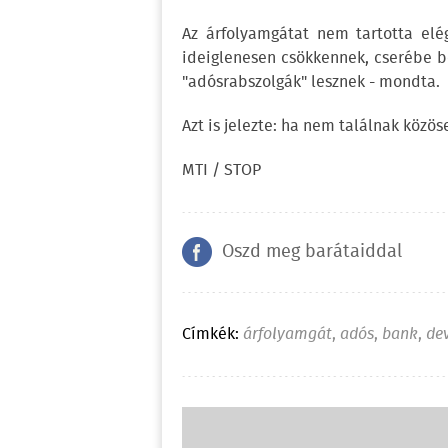
Az árfolyamgátat nem tartotta elé
ideiglenesen csökkennek, cserébe b
"adósrabszolgák" lesznek - mondta.
Azt is jelezte: ha nem találnak köz
MTI / STOP
Oszd meg barátaiddal
Címkék:
árfolyamgát
,
adós
,
bank
,
de