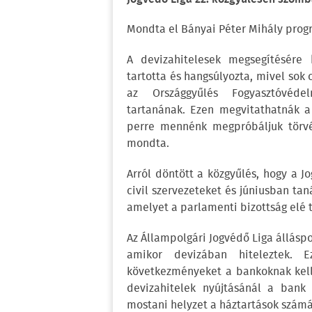
Mondta el Bányai Péter Mihály prog
A devizahitelesek megsegítésére 
tartotta és hangsúlyozta, mivel sok c
az Országgyűlés Fogyasztóvéde
tartanának. Ezen megvitathatnák a c
perre mennénk megpróbáljuk törvén
mondta.
Arról döntött a közgyűlés, hogy a J
civil szervezeteket és júniusban tan
amelyet a parlamenti bizottság elé 
Az Állampolgári Jogvédő Liga álláspo
amikor devizában hiteleztek. 
következményeket a bankoknak kell 
devizahitelek nyújtásánál a bank 
mostani helyzet a háztartások számár