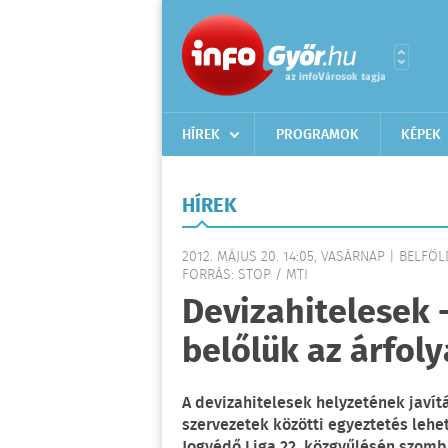
HÍREK
PROGRAMOK
KÉPEK
HÍREK
2012. MÁJUS 20. 14:05, VASÁRNAP | BELFÖL
FORRÁS: STOP / MTI
Devizahitelesek 
belőlük az árfol
A devizahitelesek helyzetének javítá
szervezetek közötti egyeztetés lehe
Jogvédő Liga 22. közgyűlésén szomb