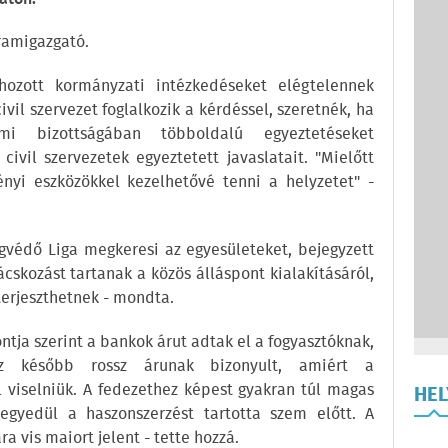
ramigazgató.
hozott kormányzati intézkedéseket elégtelennek
ivil szervezet foglalkozik a kérdéssel, szeretnék, ha
lmi bizottságában többoldalú egyeztetéseket
ivil szervezetek egyeztetett javaslatait. "Mielőtt
yi eszközökkel kezelhetővé tenni a helyzetet" -
ogvédő Liga megkeresi az egyesületeket, bejegyzett
ácskozást tartanak a közös álláspont kialakításáról,
terjeszthetnek - mondta.
ntja szerint a bankok árut adtak el a fogyasztóknak,
Ez később rossz árunak bizonyult, amiért a
viselniük. A fedezethez képest gyakran túl magas
HE
egyedül a haszonszerzést tartotta szem előtt. A
a vis maiort jelent - tette hozzá.