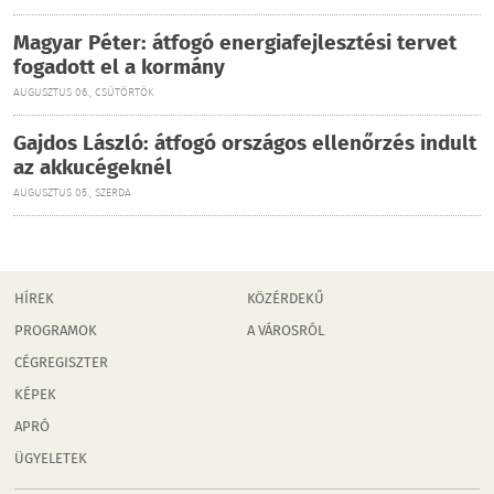
Magyar Péter: átfogó energiafejlesztési tervet
fogadott el a kormány
AUGUSZTUS 06., CSÜTÖRTÖK
Gajdos László: átfogó országos ellenőrzés indult
az akkucégeknél
AUGUSZTUS 05., SZERDA
HÍREK
KÖZÉRDEKŰ
PROGRAMOK
A VÁROSRÓL
CÉGREGISZTER
KÉPEK
APRÓ
ÜGYELETEK