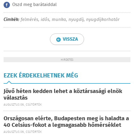
Oszd meg barátaiddal
Címkék:
felmérés
,
idős
,
munka
,
nyugdíj
,
nyugdíjkorhatár
VISSZA
HIRDETÉS
EZEK ÉRDEKELHETNEK MÉG
Jövő héten kedden lehet a köztársasági elnök
választás
AUGUSZTUS 06., CSÜTÖRTÖK
Országosan elérte, Budapesten meg is haladta a
40 Celsius-fokot a legmagasabb hőmérséklet
AUGUSZTUS 06., CSÜTÖRTÖK