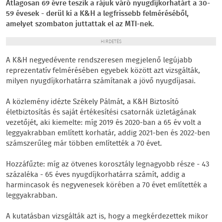
Átlagosan 69 évre teszik a rájuk váró nyugdíjkorhatárt a 30-
59 évesek - derül ki a K&H a legfrissebb felméréséből,
amelyet szombaton juttattak el az MTI-nek.
HIRDETÉS
A K&H negyedévente rendszeresen megjelenő legújabb
reprezentatív felmérésében egyebek között azt vizsgálták,
milyen nyugdíjkorhatárra számítanak a jövő nyugdíjasai.
A közlemény idézte Székely Pálmát, a K&H Biztosító
életbiztosítás és saját értékesítési csatornák üzletágának
vezetőjét, aki kiemelte: míg 2019 és 2020-ban a 65 év volt a
leggyakrabban említett korhatár, addig 2021-ben és 2022-ben
számszerűleg már többen említették a 70 évet.
Hozzáfűzte: míg az ötvenes korosztály legnagyobb része - 43
százaléka - 65 éves nyugdíjkorhatárra számít, addig a
harmincasok és negyvenesek körében a 70 évet említették a
leggyakrabban.
A kutatásban vizsgálták azt is, hogy a megkérdezettek mikor