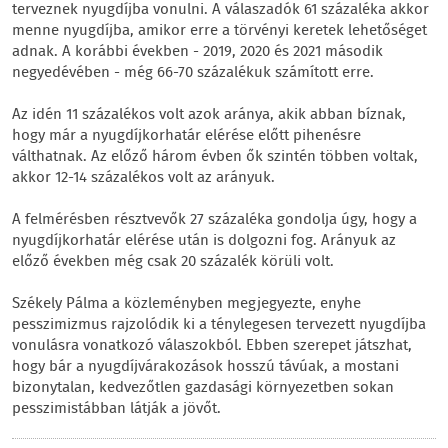
terveznek nyugdíjba vonulni. A válaszadók 61 százaléka akkor
menne nyugdíjba, amikor erre a törvényi keretek lehetőséget
adnak. A korábbi években - 2019, 2020 és 2021 második
negyedévében - még 66-70 százalékuk számított erre.
Az idén 11 százalékos volt azok aránya, akik abban bíznak,
hogy már a nyugdíjkorhatár elérése előtt pihenésre
válthatnak. Az előző három évben ők szintén többen voltak,
akkor 12-14 százalékos volt az arányuk.
A felmérésben résztvevők 27 százaléka gondolja úgy, hogy a
nyugdíjkorhatár elérése után is dolgozni fog. Arányuk az
előző években még csak 20 százalék körüli volt.
Székely Pálma a közleményben megjegyezte, enyhe
pesszimizmus rajzolódik ki a ténylegesen tervezett nyugdíjba
vonulásra vonatkozó válaszokból. Ebben szerepet játszhat,
hogy bár a nyugdíjvárakozások hosszú távúak, a mostani
bizonytalan, kedvezőtlen gazdasági környezetben sokan
pesszimistábban látják a jövőt.