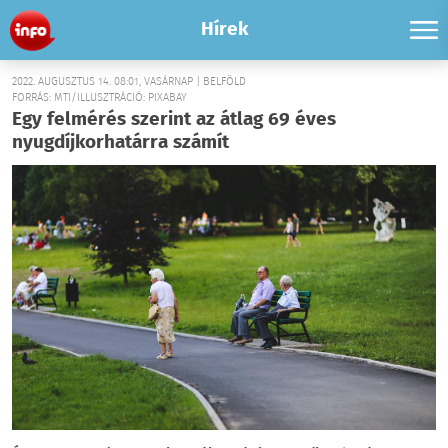
Hírek
2022. AUGUSZTUS 14. 08:01, VASÁRNAP | BELFÖLD
FORRÁS: MTI/ILLUSZTRÁCIÓ: PIXABAY
Egy felmérés szerint az átlag 69 éves
nyugdíjkorhatárra számít