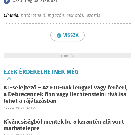
Oszd meg barátaiddal
Címkék:
határátkelő
,
ingázók
,
kishatár
,
lezárás
VISSZA
HIRDETÉS
EZEK ÉRDEKELHETNEK MÉG
KL-selejtező – Az ETO-nak lengyel vagy feröeri,
a Debrecennek finn vagy liechtensteini riválisa
lehet a rájátszásban
AUGUSZTUS 07., PÉNTEK
Kíváncsiságból mentek be a karantén alá vont
marhatelepre