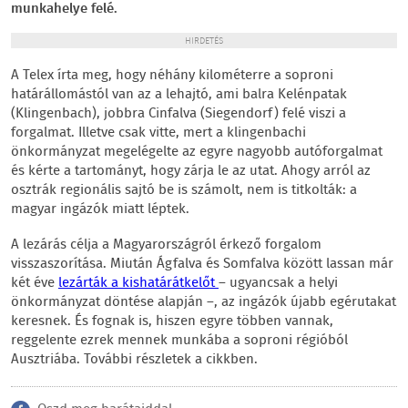
munkahelye felé.
HIRDETÉS
A Telex írta meg, hogy néhány kilométerre a soproni
határállomástól van az a lehajtó, ami balra Kelénpatak
(Klingenbach), jobbra Cinfalva (Siegendorf) felé viszi a
forgalmat. Illetve csak vitte, mert a klingenbachi
önkormányzat megelégelte az egyre nagyobb autóforgalmat
és kérte a tartományt, hogy zárja le az utat. Ahogy arról az
osztrák regionális sajtó be is számolt, nem is titkolták: a
magyar ingázók miatt léptek.
A lezárás célja a Magyarországról érkező forgalom
visszaszorítása. Miután Ágfalva és Somfalva között lassan már
két éve
lezárták a kishatárátkelőt
– ugyancsak a helyi
önkormányzat döntése alapján –, az ingázók újabb egérutakat
keresnek. És fognak is, hiszen egyre többen vannak,
reggelente ezrek mennek munkába a soproni régióból
Ausztriába. További részletek a cikkben.