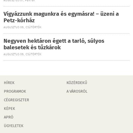
AUGUSZTUS 07., PÉNTEK
Vigyázzunk magunkra és egymásra! – üzeni a
Petz-kórház
AUGUSZTUS 06., CSÜTÖRTÖK
Negyven hektáron égett a tarló, súlyos
balesetek és tűzkárok
AUGUSZTUS 06., CSÜTÖRTÖK
HÍREK
KÖZÉRDEKŰ
PROGRAMOK
A VÁROSRÓL
CÉGREGISZTER
KÉPEK
APRÓ
ÜGYELETEK