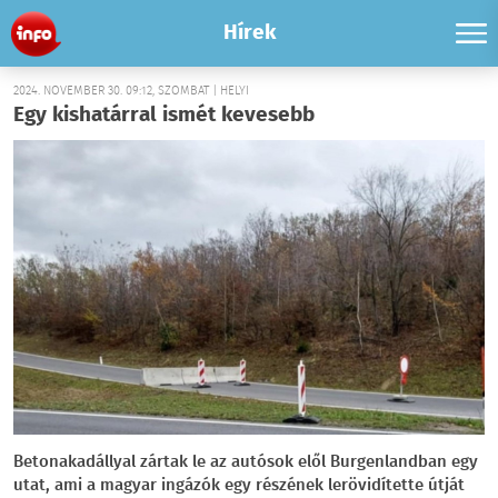
Hírek
2024. NOVEMBER 30. 09:12, SZOMBAT | HELYI
Egy kishatárral ismét kevesebb
Betonakadállyal zártak le az autósok elől Burgenlandban egy
utat, ami a magyar ingázók egy részének lerövidítette útját