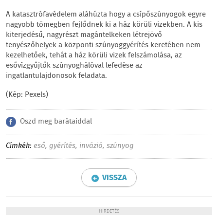
A katasztrófavédelem aláhúzta hogy a csípőszúnyogok egyre
nagyobb tömegben fejlődnek ki a ház körüli vizekben. A kis
kiterjedésű, nagyrészt magántelkeken létrejövő
tenyészőhelyek a központi szúnyoggyérítés keretében nem
kezelhetőek, tehát a ház körüli vizek felszámolása, az
esővízgyűjtők szúnyoghálóval lefedése az
ingatlantulajdonosok feladata.
(Kép: Pexels)
Oszd meg barátaiddal
Címkék:
eső
,
gyérítés
,
invázió
,
szúnyog
VISSZA
HIRDETÉS