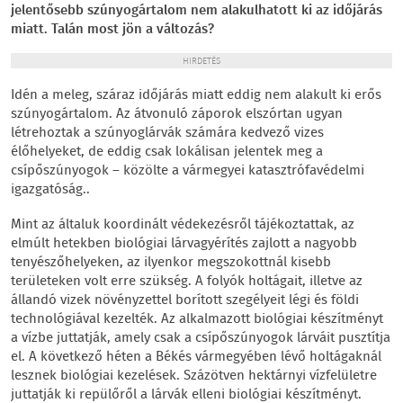
jelentősebb szúnyogártalom nem alakulhatott ki az időjárás
miatt. Talán most jön a változás?
HIRDETÉS
Idén a meleg, száraz időjárás miatt eddig nem alakult ki erős
szúnyogártalom. Az átvonuló záporok elszórtan ugyan
létrehoztak a szúnyoglárvák számára kedvező vizes
élőhelyeket, de eddig csak lokálisan jelentek meg a
csípőszúnyogok – közölte a vármegyei katasztrófavédelmi
igazgatóság..
Mint az általuk koordinált védekezésről tájékoztattak, az
elmúlt hetekben biológiai lárvagyérítés zajlott a nagyobb
tenyészőhelyeken, az ilyenkor megszokottnál kisebb
területeken volt erre szükség. A folyók holtágait, illetve az
állandó vizek növényzettel borított szegélyeit légi és földi
technológiával kezelték. Az alkalmazott biológiai készítményt
a vízbe juttatják, amely csak a csípőszúnyogok lárváit pusztítja
el. A következő héten a Békés vármegyében lévő holtágaknál
lesznek biológiai kezelések. Százötven hektárnyi vízfelületre
juttatják ki repülőről a lárvák elleni biológiai készítményt.