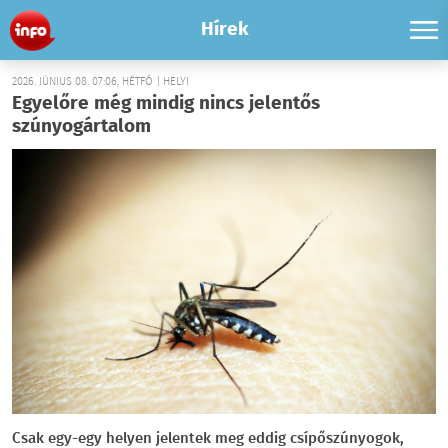
Hírek
2026. JÚNIUS 08. 07:06, HÉTFŐ | HELYI
Egyelőre még mindig nincs jelentős
szúnyogártalom
Csak egy-egy helyen jelentek meg eddig csípőszúnyogok,