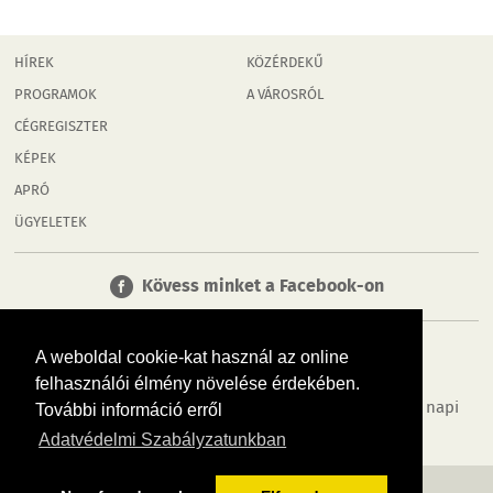
HÍREK
KÖZÉRDEKŰ
PROGRAMOK
A VÁROSRÓL
CÉGREGISZTER
KÉPEK
APRÓ
ÜGYELETEK
Kövess minket a Facebook-on
A weboldal cookie-kat használ az online
felhasználói élmény növelése érdekében.
Tudj meg többet városodról! Hírek, programok, képek, napi
További információ erről
menü, cégek…. és minden, ami Győr
Adatvédelmi Szabályzatunkban
MÉDIAAJÁNLÓ
ADATVÉDELEM
IMPRESSZUM
RÓLUNK
ÁSZF