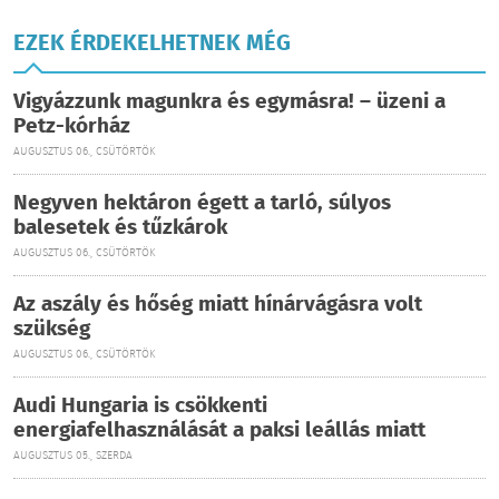
EZEK ÉRDEKELHETNEK MÉG
Vigyázzunk magunkra és egymásra! – üzeni a
Petz-kórház
AUGUSZTUS 06., CSÜTÖRTÖK
Negyven hektáron égett a tarló, súlyos
balesetek és tűzkárok
AUGUSZTUS 06., CSÜTÖRTÖK
Az aszály és hőség miatt hínárvágásra volt
szükség
AUGUSZTUS 06., CSÜTÖRTÖK
Audi Hungaria is csökkenti
energiafelhasználását a paksi leállás miatt
AUGUSZTUS 05., SZERDA