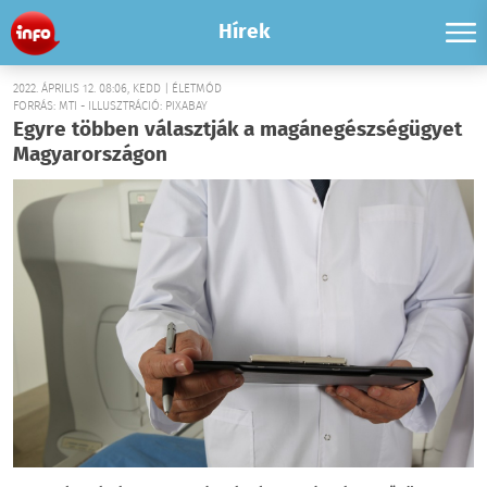
Hírek
2022. ÁPRILIS 12. 08:06, KEDD | ÉLETMÓD
FORRÁS: MTI - ILLUSZTRÁCIÓ: PIXABAY
Egyre többen választják a magánegészségügyet
Magyarországon