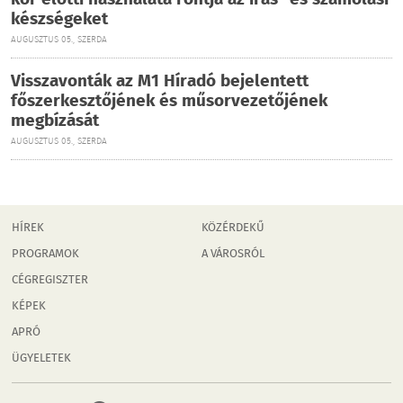
kor előtti használata rontja az írás- és számolási
készségeket
AUGUSZTUS 05., SZERDA
Visszavonták az M1 Híradó bejelentett
főszerkesztőjének és műsorvezetőjének
megbízását
AUGUSZTUS 05., SZERDA
HÍREK
KÖZÉRDEKŰ
PROGRAMOK
A VÁROSRÓL
CÉGREGISZTER
KÉPEK
APRÓ
ÜGYELETEK