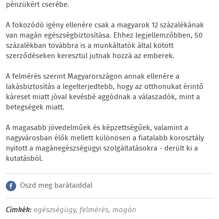
pénzükért cserébe.
A fokozódó igény ellenére csak a magyarok 12 százalékának
van magán egészségbiztosítása. Ehhez legjellemzőbben, 50
százalékban továbbra is a munkáltatók által kötött
szerződéseken keresztül jutnak hozzá az emberek.
A felmérés szerint Magyarországon annak ellenére a
lakásbiztosítás a legelterjedtebb, hogy az otthonukat érintő
káreset miatt jóval kevésbé aggódnak a válaszadók, mint a
betegségek miatt.
A magasabb jövedelműek és képzettségűek, valamint a
nagyvárosban élők mellett különösen a fiatalabb korosztály
nyitott a magánegészségügyi szolgáltatásokra - derült ki a
kutatásból.
Oszd meg barátaiddal
Címkék:
egészségügy
,
felmérés
,
magán