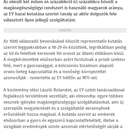
Az elmúlt két évben 44 százalékról 63 százalékra bővült a
magánegészségügyi rendszert is használó magyarok aránya,
az EY hazai kutatása szerint tavaly az aktív dolgozók fele
választott ilyen jellegű szolgáltatást.
HIRDETÉS
Az 1000 válaszadó bevonásával készült reprezentatív kutatás
szerint leggyakrabban a 18-29 év közöttiek, legritkábban pedig
az 50 év felettiek keresnek fel orvost az állami ellátáson kívül.
A megkérdezettek elsősorban azért fordulnak a privát szektor
felé, mert a gyorsasággal, a kölcsönös bizalmon alapuló
orvos-beteg kapcsolattal és a minőségi környezettel
azonosítják - ismertette az EY hétfőn az MTI-vel.
A közlemény idézi László Rolandot, az EY üzleti tanácsadással
foglalkozó területének vezetőjét, aki elmondta: egyre többen
vesznek igénybe magánegészségügyi szolgáltatásokat, ami új
szereplők megjelenését és a szolgáltatók versenyének
erősödését hozza magával. A kutatás szerint az emberek
elsősorban a gyors és egyszerű kapcsolatfelvételt, illetve a
vizsgálati eredmények szinte azonnali elérhetőségét várják a