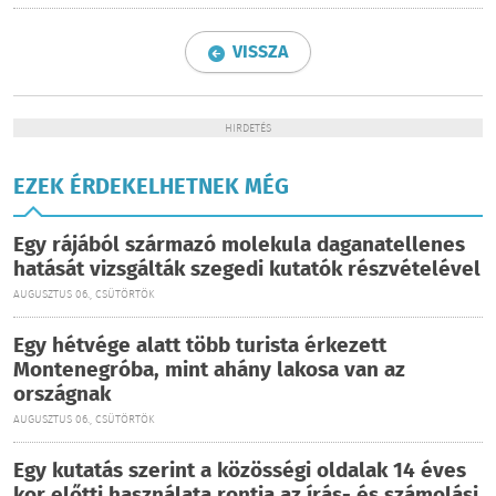
VISSZA
HIRDETÉS
EZEK ÉRDEKELHETNEK MÉG
Egy rájából származó molekula daganatellenes
hatását vizsgálták szegedi kutatók részvételével
AUGUSZTUS 06., CSÜTÖRTÖK
Egy hétvége alatt több turista érkezett
Montenegróba, mint ahány lakosa van az
országnak
AUGUSZTUS 06., CSÜTÖRTÖK
Egy kutatás szerint a közösségi oldalak 14 éves