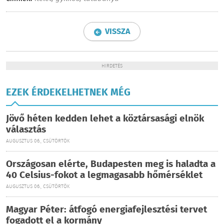
VISSZA
HIRDETÉS
EZEK ÉRDEKELHETNEK MÉG
Jövő héten kedden lehet a köztársasági elnök
választás
AUGUSZTUS 06., CSÜTÖRTÖK
Országosan elérte, Budapesten meg is haladta a
40 Celsius-fokot a legmagasabb hőmérséklet
AUGUSZTUS 06., CSÜTÖRTÖK
Magyar Péter: átfogó energiafejlesztési tervet
fogadott el a kormány