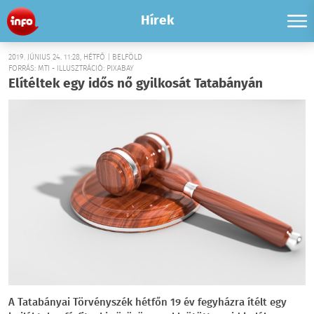
Hírek
2019. JÚNIUS 24. 11:28, HÉTFŐ | BELFÖLD
FORRÁS: MTI - ILLUSZTRÁCIÓ: PIXABAY
Elítéltek egy idős nő gyilkosát Tatabányán
A Tatabányai Törvényszék hétfőn 19 év fegyházra ítélt egy