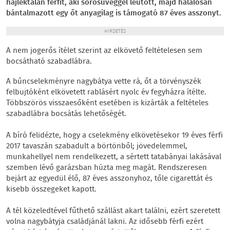
hajléktalan férfit, aki sörösüveggel leütött, majd halálosan
bántalmazott egy őt anyagilag is támogató 87 éves asszonyt.
HIRDETÉS
A nem jogerős ítélet szerint az elkövető feltételesen sem
bocsátható szabadlábra.
A bűncselekményre nagybátya vette rá, őt a törvényszék
felbujtóként elkövetett rablásért nyolc év fegyházra ítélte.
Többszörös visszaesőként esetében is kizárták a feltételes
szabadlábra bocsátás lehetőségét.
A bíró felidézte, hogy a cselekmény elkövetésekor 19 éves férfi
2017 tavaszán szabadult a börtönből; jövedelemmel,
munkahellyel nem rendelkezett, a sértett tatabányai lakásával
szemben lévő garázsban húzta meg magát. Rendszeresen
bejárt az egyedül élő, 87 éves asszonyhoz, tőle cigarettát és
kisebb összegeket kapott.
A tél közeledtével fűthető szállást akart találni, ezért szeretett
volna nagybátyja családjánál lakni. Az idősebb férfi ezért