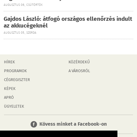
AUGUSZTUS 06., CSÜTÖRTÖK
Gajdos László: átfogó országos ellenőrzés indult
az akkucégeknél
AUGUSZTUS 05., SZERDA
HÍREK
KÖZÉRDEKŰ
PROGRAMOK
A VÁROSRÓL
CÉGREGISZTER
KÉPEK
APRÓ
ÜGYELETEK
Kövess minket a Facebook-on