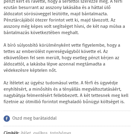
pénzt kért és rávette, hogy a sértettől szerezze meg. A férfi
ezután besurrant az asszony lakásába és a háttal ülő
áldozatot sörösüveggel leütötte, majd bántalmazta.
Pénztárcájából ötezer forintot vett ki, majd távozott. Az
asszony még képes volt segítséget hívni, de két nap múlva a
bántalmazás következtében meghalt.
A bíró súlyosbító körülményként vette figyelembe, hogy a
tettes az emberölést nyereségvágyból követte el. Az
elkövetőben fel sem merült, hogy esetleg pénzt kérjen az
áldozattól, a lakásba lépve azonnal megtámadta a
védekezésre képtelen nőt.
Az ítéletet az ügyész tudomásul vette. A férfi és ügyvédje
enyhítésért, a minősítés és a tényállás megváltoztatásáért,
nagybátyja felmentésért fellebbezett. A két tettesnek meg kell
fizetnie az ötmillió forintot meghaladó bűnügyi költséget is.
Oszd meg barátaiddal
Címkék:
ítélet
,
gyilkos
,
tatabánya