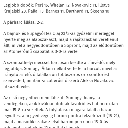
Legjobb dobók: Perl 15, Whelan 12, Novakovic 11, illetve
Krnjajski 20, Pallai 13, Barnes 11, Darthard 11, Skeens 10
A párharc állása: 2-2.
A bajnok és kupagyőztes Olaj 23/3-as győzelmi mérleggel
nyerte meg az alapszakaszt, majd a rájátszásban veretlenül
állt, mivel a negyeddöntőben a Sopront, majd az elődöntőben
az Atomerőmű csapatát is 3-0-ra verte.
A szombathelyi meccset harcosan kezdte a címvédő, mely
legjobbja, Somogyi Ádám nélkül vette fel a harcot, mivel az
irányító az előző találkozón többszörös orrcsonttörést
szenvedett, miután Falcót erősítő szerb Aleksa Novakovic
ütközött vele.
Az első negyedben nem látszott Somogyi hiánya a
vendégeken, akik kiválóan dobtak távolról és hat perc után
már 15-8-ra vezettek. A folytatásra magára talált a hazai
együttes, a negyed végéig három pontra felzárkózott (18-21),
majd a második szakasz első három percében 15-0-ás