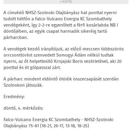
HIRDETÉS
A címvédő NHSZ-Szolnoki Olajbányász hat ponttal nyerni
tudott hétfőn a Falco-Vulcano Energia KC Szombathely
vendégeként, így 2-2-re egyenlített a férfi kosárlabda NB I
döntőjében, az egyik csapat harmadik sikeréig tartó
párharcban.
A vendégek kezdő irányítójuk, az előző meccsen többszörös
orrcsonttörést szenvedett Somogyi Ádám nélkül tudtak
nyerni, az őt helyettesítő Krnjajski Boris vezérletével, aki 20
ponttal és öt gólpasszal zárt.
A párharc mindent eldöntő ötödik összecsapását szerdán
Szolnokon játsszák.
Eredmény:
döntő, 4. mérkőzés:
Falco-Vulcano Energia KC Szombathely - NHSZ-Szolnoki
Olajbányász 75-81 (18-21, 26-17, 13-18, 18-25)