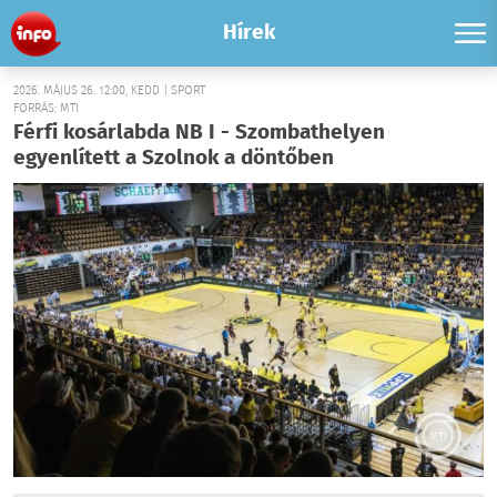
Hírek
2026. MÁJUS 26. 12:00, KEDD | SPORT
FORRÁS: MTI
Férfi kosárlabda NB I - Szombathelyen
egyenlített a Szolnok a döntőben