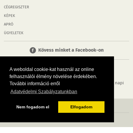
CÉGREGISZTER
KÉPEK
APRÓ
ÜGYELETEK
Kövess minket a Facebook-on
A weboldal cookie-kat használ az online
felhasználói élmény növelése érdekében.
Tudj meg többet városodról! Hírek, programok, képek, napi
További információ erről
menü, cégek…. és minden, ami Győr
Adatvédelmi Szabályzatunkban
MÉDIAAJÁNLÓ
ADATVÉDELEM
IMPRESSZUM
RÓLUNK
ÁSZF
Nem fogadom el
Elfogadom
Copyright InfoVárosok. Minden jog fenntartva. | Web design & arculat by
Voov