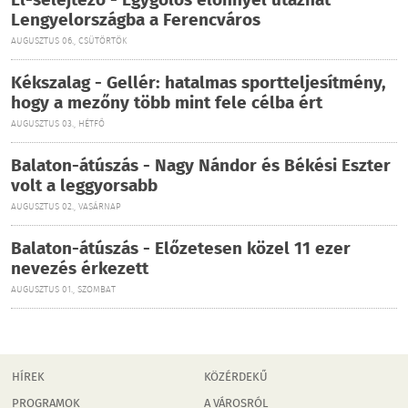
El-selejtező - Egygólos előnnyel utazhat
Lengyelországba a Ferencváros
AUGUSZTUS 06., CSÜTÖRTÖK
Kékszalag - Gellér: hatalmas sportteljesítmény,
hogy a mezőny több mint fele célba ért
AUGUSZTUS 03., HÉTFŐ
Balaton-átúszás - Nagy Nándor és Békési Eszter
volt a leggyorsabb
AUGUSZTUS 02., VASÁRNAP
Balaton-átúszás - Előzetesen közel 11 ezer
nevezés érkezett
AUGUSZTUS 01., SZOMBAT
HÍREK
KÖZÉRDEKŰ
PROGRAMOK
A VÁROSRÓL