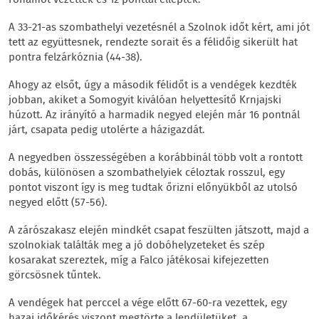
rohamot vezettek és 12 ponttal elléptek.
A 33-21-as szombathelyi vezetésnél a Szolnok időt kért, ami jót
tett az együttesnek, rendezte sorait és a félidőig sikerült hat
pontra felzárkóznia (44-38).
Ahogy az elsőt, úgy a második félidőt is a vendégek kezdték
jobban, akiket a Somogyit kiválóan helyettesítő Krnjajski
húzott. Az irányító a harmadik negyed elején már 16 pontnál
járt, csapata pedig utolérte a házigazdát.
A negyedben összességében a korábbinál több volt a rontott
dobás, különösen a szombathelyiek céloztak rosszul, egy
pontot viszont így is meg tudtak őrizni előnyükből az utolsó
negyed előtt (57-56).
A zárószakasz elején mindkét csapat feszülten játszott, majd a
szolnokiak találták meg a jó dobóhelyzeteket és szép
kosarakat szereztek, míg a Falco játékosai kifejezetten
görcsösnek tűntek.
A vendégek hat perccel a vége előtt 67-60-ra vezettek, egy
hazai időkérés viszont megtörte a lendületüket, a