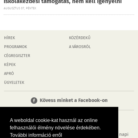
iskolakezdési támogatás, nem kell igényelni
AUGUSZTUS 07., PÉNTEK
HÍREK
KÖZÉRDEKŰ
PROGRAMOK
A VÁROSRÓL
CÉGREGISZTER
KÉPEK
APRÓ
ÜGYELETEK
Kövess minket a Facebook-on
A weboldal cookie-kat használ az online
felhasználói élmény növelése érdekében.
Tudj meg többet városodról! Hírek, programok, képek, napi
További információ erről