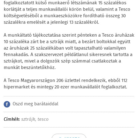
foglalkoztatott külső munkaerő létszámának 15 százalékos
korlátját a teljes munkavállalói körön belül, valamint a Tesco
költségvetéséből a munkaeszközökre fordítható összeg 30
százalékra emelését a jelenlegi 13 százalékról.
A munkáltató tájékoztatása szerint pénteken a Tesco áruházak
10 százaléka zárt be a sztrájk miatt, a bezárt boltokkal együtt
az áruházak 25 százalékában volt tapasztalható valamilyen
fennakadás. A szakszervezet példátlanul sikeresnek tartotta a
sztrájkot, mivel a dolgozók szép számmal csatlakoztak a
munkát beszüntetőkhöz.
A Tesco Magyarországon 206 üzlettel rendelkezik, ebből 112
hipermarket és mintegy 20 ezer munkavállalót foglalkoztat.
Oszd meg barátaiddal
Címkék:
sztrájk
,
tesco