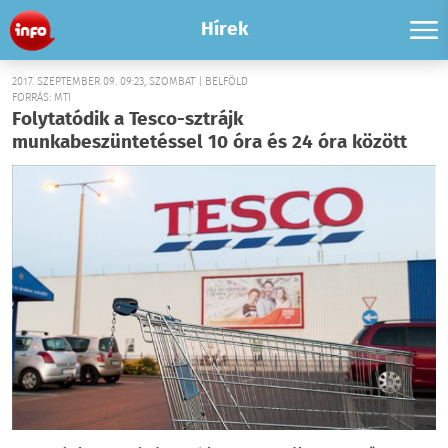
Hírek
2017. SZEPTEMBER 09. 09:23, SZOMBAT | BELFÖLD
FORRÁS: MTI
Folytatódik a Tesco-sztrájk
munkabeszüntetéssel 10 óra és 24 óra között