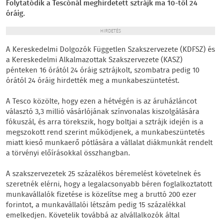
Folytatódik a Tescónál meghirdetett sztrájk ma 10-től 24
óráig.
HIRDETÉS
A Kereskedelmi Dolgozók Független Szakszervezete (KDFSZ) és
a Kereskedelmi Alkalmazottak Szakszervezete (KASZ)
pénteken 16 órától 24 óráig sztrájkolt, szombatra pedig 10
órától 24 óráig hirdették meg a munkabeszüntetést.
A Tesco közölte, hogy ezen a hétvégén is az áruházláncot
választó 3,3 millió vásárlójának színvonalas kiszolgálására
fókuszál, és arra törekszik, hogy boltjai a sztrájk idején is a
megszokott rend szerint működjenek, a munkabeszüntetés
miatt kieső munkaerő pótlására a vállalat diákmunkát rendelt
a törvényi előírásokkal összhangban.
A szakszervezetek 25 százalékos béremelést követelnek és
szeretnék elérni, hogy a legalacsonyabb béren foglalkoztatott
munkavállalók fizetése is közelítse meg a bruttó 200 ezer
forintot, a munkavállalói létszám pedig 15 százalékkal
emelkedjen. Követelik továbbá az alvállalkozók által