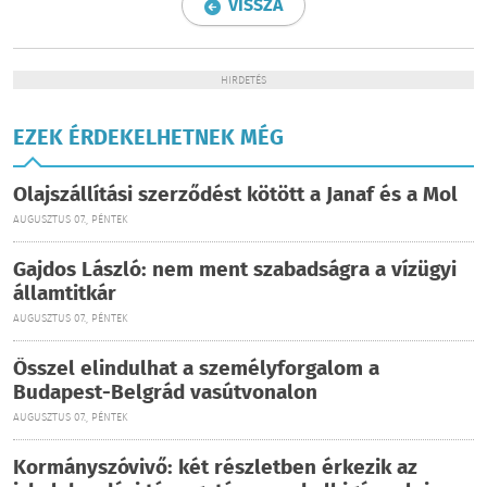
VISSZA
HIRDETÉS
EZEK ÉRDEKELHETNEK MÉG
Olajszállítási szerződést kötött a Janaf és a Mol
AUGUSZTUS 07., PÉNTEK
Gajdos László: nem ment szabadságra a vízügyi
államtitkár
AUGUSZTUS 07., PÉNTEK
Ősszel elindulhat a személyforgalom a
Budapest-Belgrád vasútvonalon
AUGUSZTUS 07., PÉNTEK
Kormányszóvivő: két részletben érkezik az