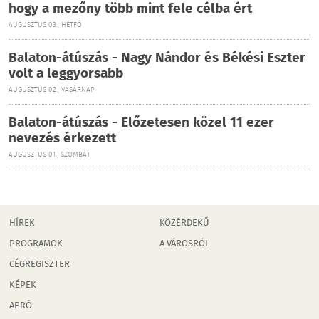
hogy a mezőny több mint fele célba ért
AUGUSZTUS 03., HÉTFŐ
Balaton-átúszás - Nagy Nándor és Békési Eszter
volt a leggyorsabb
AUGUSZTUS 02., VASÁRNAP
Balaton-átúszás - Előzetesen közel 11 ezer
nevezés érkezett
AUGUSZTUS 01., SZOMBAT
HÍREK
KÖZÉRDEKŰ
PROGRAMOK
A VÁROSRÓL
CÉGREGISZTER
KÉPEK
APRÓ