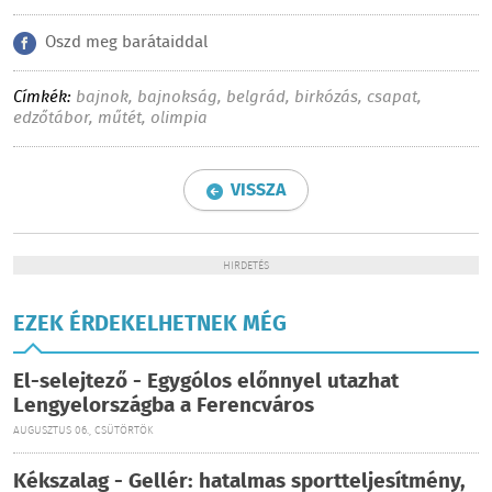
Oszd meg barátaiddal
Címkék:
bajnok
,
bajnokság
,
belgrád
,
birkózás
,
csapat
,
edzőtábor
,
műtét
,
olimpia
VISSZA
HIRDETÉS
EZEK ÉRDEKELHETNEK MÉG
El-selejtező - Egygólos előnnyel utazhat
Lengyelországba a Ferencváros
AUGUSZTUS 06., CSÜTÖRTÖK
Kékszalag - Gellér: hatalmas sportteljesítmény,