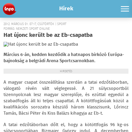
Hírek
2012. MÁRCIUS 01. 07:17, CSÜTÖRTÖK | SPORT
FORRÁS: NEMZETI SPORT ONLINE
Hat újonc került be az Eb-csapatba
Március 6-án, kedden kezdődik a hatnapos birkózó Európa-
bajnokság a belgrádi Arena Sportcsarnokban.
HIRDETÉS
A magyar csapat összeállítása szerdán a tatai edzőtáborban,
válogató révén vált véglegessé. A 21 súlycsoportból
tizennyolcnak lesz magyar szereplője, és ezúttal egyedül a
szabadfogás áll ki teljes csapattal. A kötöttfogásúak közül a
kvalifikációs sorozatra készülő három klasszisunk, Lőrincz
Tamás, Bácsi Péter és Kiss Balázs kihagyja az Eb-t.
A tatai edzőtáborban dőlt el, hogy a kötöttfogás 96 kg-os
súlycsoportjában Rizmajer György indul. A decemberben