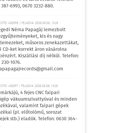
 387-6993, 0670 3232-880.
ÍTÓ: 452096 | FELADVA: 2026.08.06, 13:28
egedi Néma Papagáj lemezbolt
zgyűjteményeket, kis és nagy
lemezeket, műsoros zenekazettákat,
i CD-ket korrekt áron vásárolna
pénzért. Kiszállási díj nélkül. Telefon:
 230-1076.
apapagajrecords@gmail.com
ÍTÓ: 452097 | FELADVA: 2026.08.06, 13:28
márkájú, 4 fejes CNC faipari
gép vákuumszivattyúval és minden
ozékával, valamint faipari gépek
ozékai (pl. előtolómű, sorozat
fejek stb.) eladók. Telefon: 0630 364-
.