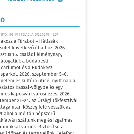
RÓ
ÍTÓ: 452110 | FELADVA: 2026.08.06, 13:29
lakozz a Túrabot – Hátizsák
sület következő útjaihoz! 2026.
sztus 16. családi élménynap,
átogatjuk a budapesti
icariumot és a Budakeszi
sparkot. 2026. szeptember 5–6.
énelem és kultúra úticél nyílt nap a
zslatos Kassai-völgybe és egy
emes kaposvári városnézés. 2026.
tember 21–24. az Őrségi Tökfesztivál
ataga után Kőszeg felé vesszük az
yt ahol a méltán népszerű
kfalván szállunk meg és izgalmas
ramokkal várunk. Biztosítsd a
ed időben és tarts velünk! Telefon: