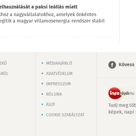
elhasználását a paksi leállás miatt
okhoz a nagyvállalatokhoz, amelyek önkéntes
egítik a magyar villamosenergia-rendszer stabil
EKŰ
MÉDIAAJÁNLÓ
Kövess 
SRÓL
ADATVÉDELEM
IMPRESSZUM
RÓLUNK
ÁSZF
Tudj meg töb
képek, napi
COOKIE SZABÁLYZAT