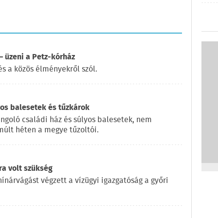
 üzeni a Petz-kórház
és a közös élményekről szól.
yos balesetek és tűzkárok
ángoló családi ház és súlyos balesetek, nem
múlt héten a megye tűzoltói.
ra volt szükség
ínárvágást végzett a vízügyi igazgatóság a győri