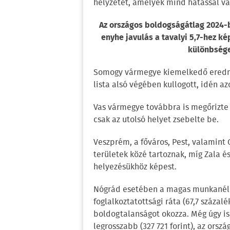
helyzetet, amelyek mind hatással v
Az országos boldogságátlag 2024-b
enyhe javulás a tavalyi 5,7-hez ké
különbsége
Somogy vármegye kiemelkedő eredmé
lista alsó végében kullogott, idén a
Vas vármegye továbbra is megőrizte 
csak az utolsó helyet zsebelte be.
Veszprém, a főváros, Pest, valamin
területek közé tartoznak, míg Zala 
helyezésükhöz képest.
Nógrád esetében a magas munkanélkül
foglalkoztatottsági ráta (67,7 százalé
boldogtalanságot okozza. Még úgy is,
legrosszabb (327 721 forint), az orsz