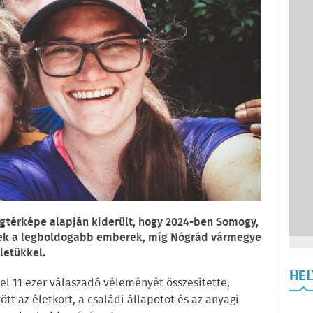
gtérképe alapján kiderült, hogy 2024-ben Somogy,
ek a legboldogabb emberek, míg Nógrád vármegye
letükkel.
HE
l 11 ezer válaszadó véleményét összesítette,
tt az életkort, a családi állapotot és az anyagi