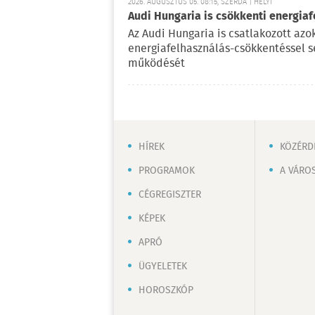
2026. AUGUSZTUS 05. 08:15, SZERDA | HELYI
Audi Hungaria is csökkenti energiaf
Az Audi Hungaria is csatlakozott az
energiafelhasználás-csökkentéssel s
működését
HÍREK
KÖZÉRD
PROGRAMOK
A VÁRO
CÉGREGISZTER
KÉPEK
APRÓ
ÜGYELETEK
HOROSZKÓP