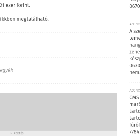
1 ezer forint.
0670
 cikkben megtalálható.
AZONOS
A sz
leme
hang
zene
kész
0630
egyék
nem
AZONOS
CMS 
maró
tart
tart
fúró
7784
HIRDETÉS