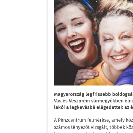
Magyarország legfrissebb boldogsá
Vas és Veszprém vármegyékben éln
lakói a legkevésbé elégedettek az é
A Pénzcentrum felmérése, amely köze
számos tényezőt vizsgált, többek közö