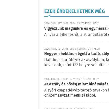
EZEK ÉRDEKELHETNEK MÉG
2026. AUGUSZTUS 06. 08:24, CSÜTÖRTÖK | HELYI
Vigyázzunk magunkra és egymásra! –
A nyár a pihenésről, a strandolásról 
2026. AUGUSZTUS 06. 08:08, CSÜTÖRTÖK | HELYI
Negyven hektáron égett a tarló, súl
Hatalmas tarlótüzek az aszályban, l
kevesebb, mint 122 helyre vonultak 
2026. AUGUSZTUS 06. 07:09, CSÜTÖRTÖK | HELYI
Az aszály és hőség miatt hínárvágás
A győri csapadékvíz-tározó tavakon h
önkormányzat megbízásából.