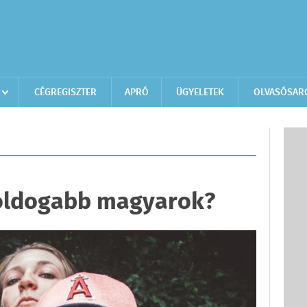
CÉGREGISZTER
APRÓ
ÜGYELETEK
OLVASÓSAR
I
boldogabb magyarok?