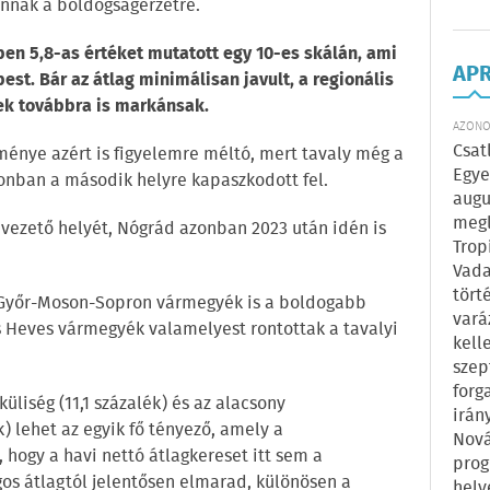
annak a boldogságérzetre.
en 5,8-as értéket mutatott egy 10-es skálán, ami
AP
pest. Bár az átlag minimálisan javult, a regionális
k továbbra is markánsak.
AZONOS
Csat
nye azért is figyelemre méltó, mert tavaly még a
Egye
zonban a második helyre kapaszkodott fel.
augu
megl
vezető helyét, Nógrád azonban 2023 után idén is
Trop
Vada
tört
t Győr-Moson-Sopron vármegyék is a boldogabb
vará
és Heves vármegyék valamelyest rontottak a tavalyi
kell
szep
forg
iség (11,1 százalék) és az alacsony
irán
k) lehet az egyik fő tényező, amely a
Nová
 hogy a havi nettó átlagkereset itt sem a
prog
ágos átlagtól jelentősen elmarad, különösen a
hely