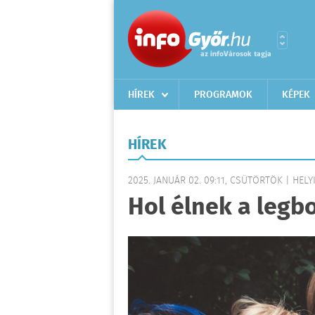
HÍREK
PROGRAMOK
KÉPEK
HÍREK
2025. JANUÁR 02. 09:11, CSÜTÖRTÖK | HELY
Hol élnek a leg