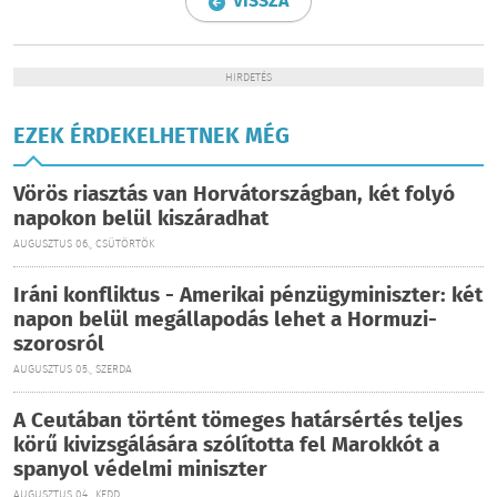
VISSZA
HIRDETÉS
EZEK ÉRDEKELHETNEK MÉG
Vörös riasztás van Horvátországban, két folyó
napokon belül kiszáradhat
AUGUSZTUS 06., CSÜTÖRTÖK
Iráni konfliktus - Amerikai pénzügyminiszter: két
napon belül megállapodás lehet a Hormuzi-
szorosról
AUGUSZTUS 05., SZERDA
A Ceutában történt tömeges határsértés teljes
körű kivizsgálására szólította fel Marokkót a
spanyol védelmi miniszter
AUGUSZTUS 04., KEDD