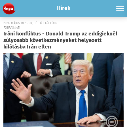
Hírek
2026. MÁJUS 18. 15:00, HÉTFŐ | KÜLFÖLD
FORRÁS: MTI
Iráni konfliktus - Donald Trump az eddigieknél
súlyosabb következményeket helyezett
kilátásba Irán ellen