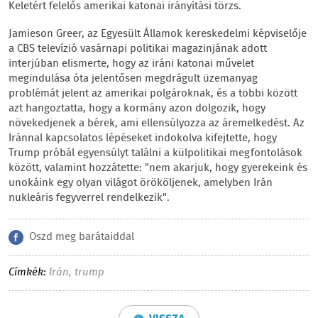
Keletért felelős amerikai katonai irányítási törzs.
Jamieson Greer, az Egyesült Államok kereskedelmi képviselője
a CBS televízió vasárnapi politikai magazinjának adott
interjúban elismerte, hogy az iráni katonai művelet
megindulása óta jelentősen megdrágult üzemanyag
problémát jelent az amerikai polgároknak, és a többi között
azt hangoztatta, hogy a kormány azon dolgozik, hogy
növekedjenek a bérek, ami ellensúlyozza az áremelkedést. Az
Iránnal kapcsolatos lépéseket indokolva kifejtette, hogy
Trump próbál egyensúlyt találni a külpolitikai megfontolások
között, valamint hozzátette: "nem akarjuk, hogy gyerekeink és
unokáink egy olyan világot örököljenek, amelyben Irán
nukleáris fegyverrel rendelkezik".
Oszd meg barátaiddal
Címkék:
Irán
,
trump