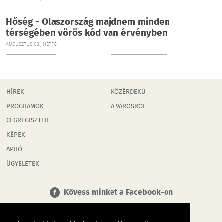
Hőség - Olaszország majdnem minden
térségében vörös kód van érvényben
AUGUSZTUS 03., HÉTFŐ
HÍREK
KÖZÉRDEKŰ
PROGRAMOK
A VÁROSRÓL
CÉGREGISZTER
KÉPEK
APRÓ
ÜGYELETEK
Kövess minket a Facebook-on