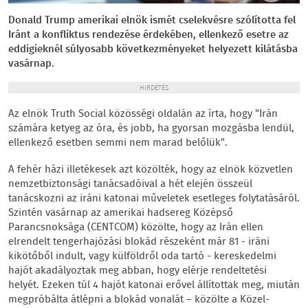
Donald Trump amerikai elnök ismét cselekvésre szólította fel
Iránt a konfliktus rendezése érdekében, ellenkező esetre az
eddigieknél súlyosabb következményeket helyezett kilátásba
vasárnap.
HIRDETÉS
Az elnök Truth Social közösségi oldalán az írta, hogy "Irán
számára ketyeg az óra, és jobb, ha gyorsan mozgásba lendül,
ellenkező esetben semmi nem marad belőlük".
A fehér házi illetékesek azt közölték, hogy az elnök közvetlen
nemzetbiztonsági tanácsadóival a hét elején összeül
tanácskozni az iráni katonai műveletek esetleges folytatásáról.
Szintén vasárnap az amerikai hadsereg Középső
Parancsnoksága (CENTCOM) közölte, hogy az Irán ellen
elrendelt tengerhajózási blokád részeként már 81 - iráni
kikötőből indult, vagy külföldről oda tartó - kereskedelmi
hajót akadályoztak meg abban, hogy elérje rendeltetési
helyét. Ezeken túl 4 hajót katonai erővel állítottak meg, miután
megpróbálta átlépni a blokád vonalát – közölte a Közel-