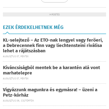
HIRDETÉS
EZEK ÉRDEKELHETNEK MÉG
KL-selejtező – Az ETO-nak lengyel vagy feröeri,
a Debrecennek finn vagy liechtensteini riválisa
lehet a rájátszásban
AUGUSZTUS 07., PÉNTEK
Kíváncsiságból mentek be a karantén alá vont
marhatelepre
AUGUSZTUS 07., PÉNTEK
Vigyázzunk magunkra és egymásra! – üzeni a
Petz-kórház
AUGUSZTUS 06., CSÜTÖRTÖK