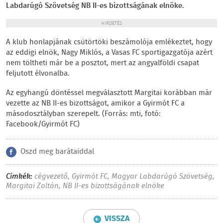
Labdarúgó Szövetség NB II-es bizottságának elnöke.
HIRDETÉS
A klub honlapjának csütörtöki beszámolója emlékeztet, hogy
az eddigi elnök, Nagy Miklós, a Vasas FC sportigazgatója azért
nem töltheti már be a posztot, mert az angyalföldi csapat
feljutott élvonalba.
Az egyhangú döntéssel megválasztott Margitai korábban már
vezette az NB II-es bizottságot, amikor a Gyirmót FC a
másodosztályban szerepelt. (Forrás: mti, fotó:
Facebook/Gyirmót FC)
Oszd meg barátaiddal
Címkék:
cégvezető
,
Gyirmót FC
,
Magyar Labdarúgó Szövetség
,
Margitai Zoltán
,
NB II-es bizottságának elnöke
VISSZA