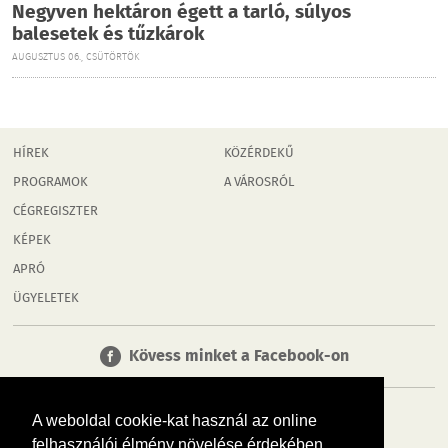
Negyven hektáron égett a tarló, súlyos
balesetek és tűzkárok
AUGUSZTUS 06., CSÜTÖRTÖK
HÍREK
KÖZÉRDEKŰ
PROGRAMOK
A VÁROSRÓL
CÉGREGISZTER
KÉPEK
APRÓ
ÜGYELETEK
Kövess minket a Facebook-on
A weboldal cookie-kat használ az online
felhasználói élmény növelése érdekében.