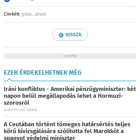
Címkék:
gáza
,
izrael
VISSZA
HIRDETÉS
EZEK ÉRDEKELHETNEK MÉG
Iráni konfliktus - Amerikai pénzügyminiszter: két
napon belül megállapodás lehet a Hormuzi-
szorosról
AUGUSZTUS 05., SZERDA
A Ceutában történt tömeges határsértés teljes
körű kivizsgálására szólította fel Marokkót a
spanyol védelmi miniszter