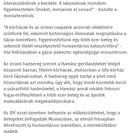
kiterjesztésének a kezdete. A lakosoknak mondom:
figyelmeztetem Önöket, menjenek el onnan!" - közölte a
miniszterelnök.
"A kórházak és az orvosi csapatok azonnali védelmére
szólítunk fel, valamint biztonságos útvonalak megnyitására a
Gázai övezetben. Figyelmeztetünk egy több ezer beteg és
sebesült életét veszélyeztető humanitárius katasztrófára" -
írta felhívásában a gázai palesztin egészségügyi minisztérium.
Az izraeli hadsereg szerint a Hamász gerillasejteket telepít
központi bázisai, főként kórházak, elsősorban a Sifa kórház
köré Gázavárosban. A hadsereg egyik tisztje a ynet című
hírportálnak azt mondta, úgy véli, hogy minél közelebb kerül
a szárazföldi hadművelet, a Hamász annál inkább fokozni
fogja erőfeszítéseit a több ezer beteg és az ápolók
evakuálásának megakadályozására.
Az IDF ezzel szemben befejezte az előkészületeket, hogy a
betegeket befogadják Muvasziban, az elmúlt hónapban
létrehozott új humanitárius övezetben, a menekülttábor
mellett.