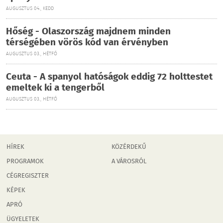
AUGUSZTUS 04., KEDD
Hőség - Olaszország majdnem minden
térségében vörös kód van érvényben
AUGUSZTUS 03., HÉTFŐ
Ceuta - A spanyol hatóságok eddig 72 holttestet
emeltek ki a tengerből
AUGUSZTUS 03., HÉTFŐ
HÍREK
KÖZÉRDEKŰ
PROGRAMOK
A VÁROSRÓL
CÉGREGISZTER
KÉPEK
APRÓ
ÜGYELETEK