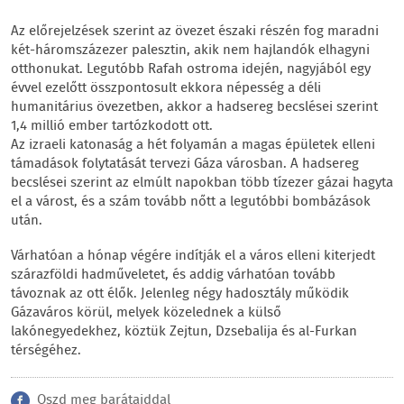
Az előrejelzések szerint az övezet északi részén fog maradni
két-háromszázezer palesztin, akik nem hajlandók elhagyni
otthonukat. Legutóbb Rafah ostroma idején, nagyjából egy
évvel ezelőtt összpontosult ekkora népesség a déli
humanitárius övezetben, akkor a hadsereg becslései szerint
1,4 millió ember tartózkodott ott.
Az izraeli katonaság a hét folyamán a magas épületek elleni
támadások folytatását tervezi Gáza városban. A hadsereg
becslései szerint az elmúlt napokban több tízezer gázai hagyta
el a várost, és a szám tovább nőtt a legutóbbi bombázások
után.
Várhatóan a hónap végére indítják el a város elleni kiterjedt
szárazföldi hadműveletet, és addig várhatóan tovább
távoznak az ott élők. Jelenleg négy hadosztály működik
Gázaváros körül, melyek közelednek a külső
lakónegyedekhez, köztük Zejtun, Dzsebalija és al-Furkan
térségéhez.
Oszd meg barátaiddal