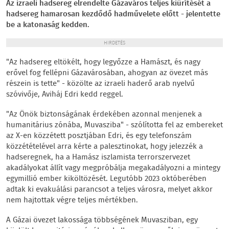
Az izraeli hadsereg elrendelte Gázaváros teljes kiürítését a
hadsereg hamarosan kezdődő hadművelete előtt - jelentette
be a katonaság kedden.
HIRDETÉS
"Az hadsereg eltökélt, hogy legyőzze a Hamászt, és nagy
erővel fog fellépni Gázavárosában, ahogyan az övezet más
részein is tette" - közölte az izraeli haderő arab nyelvű
szóvivője, Aviháj Edri kedd reggel.
"Az Önök biztonságának érdekében azonnal menjenek a
humanitárius zónába, Muvasziba" - szólította fel az embereket
az X-en közzétett posztjában Edri, és egy telefonszám
közzétételével arra kérte a palesztinokat, hogy jelezzék a
hadseregnek, ha a Hamász iszlamista terrorszervezet
akadályokat állít vagy megpróbálja megakadályozni a mintegy
egymillió ember kiköltözését. Legutóbb 2023 októberében
adtak ki evakuálási parancsot a teljes városra, melyet akkor
nem hajtottak végre teljes mértékben.
A Gázai övezet lakossága többségének Muvasziban, egy