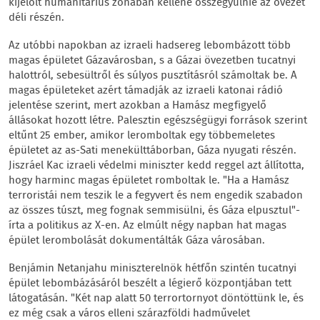
kijelölt humanitárius zónában kellene összegyűlnie az övezet
déli részén.
Az utóbbi napokban az izraeli hadsereg lebombázott több
magas épületet Gázavárosban, s a Gázai övezetben tucatnyi
halottról, sebesültről és súlyos pusztításról számoltak be. A
magas épületeket azért támadják az izraeli katonai rádió
jelentése szerint, mert azokban a Hamász megfigyelő
állásokat hozott létre. Palesztin egészségügyi források szerint
eltűnt 25 ember, amikor leromboltak egy többemeletes
épületet az as-Sati menekülttáborban, Gáza nyugati részén.
Jiszráel Kac izraeli védelmi miniszter kedd reggel azt állította,
hogy harminc magas épületet romboltak le. "Ha a Hamász
terroristái nem teszik le a fegyvert és nem engedik szabadon
az összes túszt, meg fognak semmisülni, és Gáza elpusztul"-
írta a politikus az X-en. Az elmúlt négy napban hat magas
épület lerombolását dokumentálták Gáza városában.
Benjámin Netanjahu miniszterelnök hétfőn szintén tucatnyi
épület lebombázásáról beszélt a légierő központjában tett
látogatásán. "Két nap alatt 50 terrortornyot döntöttünk le, és
ez még csak a város elleni szárazföldi hadművelet