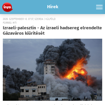
Hírek
2025. SZEPTEMBER 10. 07:37, SZERDA | KÜLFÖLD
FORRÁS: MTI
Izraeli-palesztin - Az izraeli hadsereg elrendelte
Gázaváros kiürítését