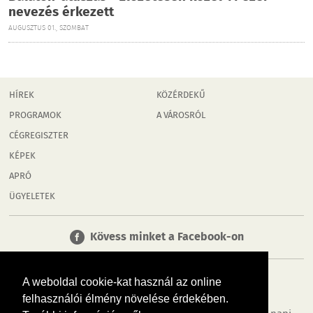
nevezés érkezett
AUGUSZTUS 01., SZOMBAT
HÍREK
KÖZÉRDEKŰ
PROGRAMOK
A VÁROSRÓL
CÉGREGISZTER
KÉPEK
APRÓ
ÜGYELETEK
Kövess minket a Facebook-on
A weboldal cookie-kat használ az online
felhasználói élmény növelése érdekében.