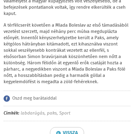
valamelyest a magyar kupagyőztes volt veszélyesebb, de a
befejezések pontatlanok voltak, így rendre elkerülték a cseh
kaput.
A térfélcserét követően a Mlada Boleslav az első támadásából
vezetést szerzett, majd néhány perc múlva megduplázta
előnyét. Innentől kényszerhelyzetbe került a Paks, amely
kétgólos hátrányban kitámadott, ezt kihasználva viszont
sokkal veszélyesebb kontrákat vezetett az ellenfél, s
elsősorban Simon bravúrjainak köszönhetően nem nőtt a
különbség. Három félidőn át egyenlő erők csatáját hozta a
párharc, a negyedikben viszont a Mlada Boleslav a Paks fölé
nőtt, a hosszabbításban pedig a harmadik góllal a
kegyelemdöfést is megadta a zöld-fehéreknek.
Oszd meg barátaiddal
Címkék:
labdarúgás
,
paks
,
Sport
VISSZA