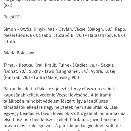
(88.)
Paksi FC:
---------
Simon - Ötvös, Kinyik, Vas - Osváth, Vécsei (Balogh, 68.), Papp,
Mezei (Böde, 57.), Szabó J. (Szabó B., 76.) - Haraszti (Silye, 57.)
- Tóth
Mlada Boleslav:
---------------
Trmal - Kostka, Kral, Kralik, Fulnek (Kadlec, 78.) - Sakala
(Donat, 90.), Suchy - Jawo (Langhamer, 64.), Vydra, Kusej
(Pulkrab, 78.) - Ladra (Matejovsky, 90.)
Bátran kezdett a Paks, ezt jelezte, hogy először a csehek
kapusának kellett védenie Vécsei lövésénél. A jó iramú
találkozón mindkét védelem jól zárt, így a lendületes
támadások ellenére nagy helyzetek nem alakultak ki. Csak
egy-egy beadás és távoli lövés okozott izgalmat, Simonnak az
első húsz percben kétszer kellett hárítania, Jawo fejesénél
bravúrra is szüksége volt. A játék képe kiegyenlített volt, de