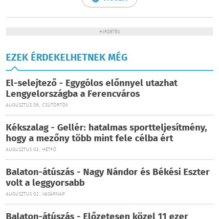
HIRDETÉS
EZEK ÉRDEKELHETNEK MÉG
El-selejtező - Egygólos előnnyel utazhat
Lengyelországba a Ferencváros
AUGUSZTUS 06., CSÜTÖRTÖK
Kékszalag - Gellér: hatalmas sportteljesítmény,
hogy a mezőny több mint fele célba ért
AUGUSZTUS 03., HÉTFŐ
Balaton-átúszás - Nagy Nándor és Békési Eszter
volt a leggyorsabb
AUGUSZTUS 02., VASÁRNAP
Balaton-átúszás - Előzetesen közel 11 ezer