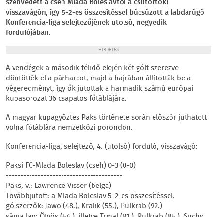
szenvedett a cseh Mlada Boleslavtól a csütörtöki
visszavágón, így 5-2-es összesítéssel búcsúzott a labdarúgó
Konferencia-liga selejtezőjének utolsó, negyedik
fordulójában.
HIRDETÉS
A vendégek a második félidő elején két gólt szerezve
döntötték el a párharcot, majd a hajrában állították be a
végeredményt, így ők jutottak a harmadik számú európai
kupasorozat 36 csapatos főtáblájára.
A magyar kupagyőztes Paks története során először juthatott
volna főtáblára nemzetközi porondon.
Konferencia-liga, selejtező, 4. (utolsó) forduló, visszavágó:
Paksi FC-Mlada Boleslav (cseh) 0-3 (0-0)
----------------------------------------
Paks, v.: Lawrence Visser (belga)
Továbbjutott: a Mlada Boleslav 5-2-es összesítéssel.
gólszerzők: Jawo (48.), Kralik (55.), Pulkrab (92.)
sárga lap: Ötvös (54.), illetve Trmal (81.), Pulkrab (85.), Suchy