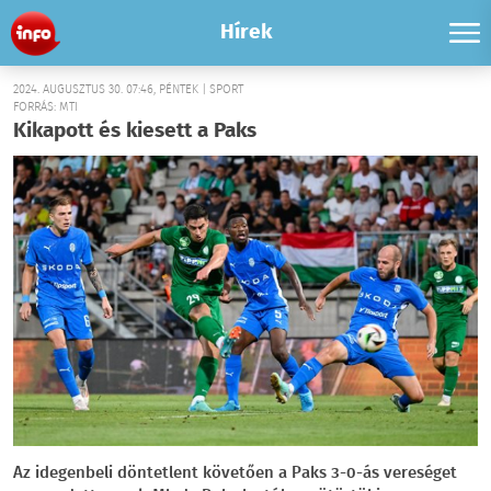
Hírek
2024. AUGUSZTUS 30. 07:46, PÉNTEK | SPORT
FORRÁS: MTI
Kikapott és kiesett a Paks
Az idegenbeli döntetlent követően a Paks 3-0-ás vereséget