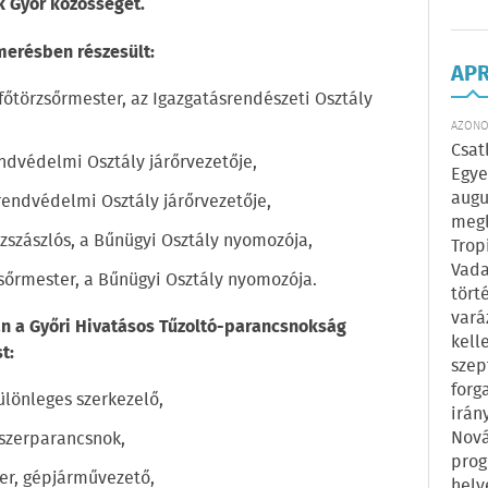
k Győr közösségét.
merésben részesült:
AP
főtörzsőrmester, az Igazgatásrendészeti Osztály
AZONOS
Csat
ndvédelmi Osztály járőrvezetője,
Egye
augu
rendvédelmi Osztály járőrvezetője,
megl
zszászlós, a Bűnügyi Osztály nyomozója,
Trop
Vada
zsőrmester, a Bűnügyi Osztály nyomozója.
tört
vará
n a Győri Hivatásos Tűzoltó-parancsnokság
kell
t:
szep
forg
különleges szerkezelő,
irán
Nová
 szerparancsnok,
prog
er, gépjárművezető,
hely