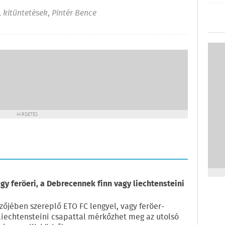
,
kitüntetések
,
Pintér Bence
HIRDETÉS
gy feröeri, a Debrecennek finn vagy liechtensteini
zőjében szereplő ETO FC lengyel, vagy feröer-
 liechtensteini csapattal mérkőzhet meg az utolsó