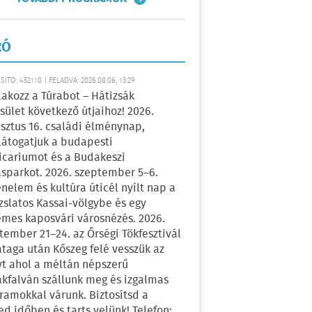
RÓ
ÍTÓ: 452110 | FELADVA: 2026.08.06, 13:29
lakozz a Túrabot – Hátizsák
sület következő útjaihoz! 2026.
sztus 16. családi élménynap,
átogatjuk a budapesti
icariumot és a Budakeszi
sparkot. 2026. szeptember 5–6.
énelem és kultúra úticél nyílt nap a
zslatos Kassai-völgybe és egy
emes kaposvári városnézés. 2026.
tember 21–24. az Őrségi Tökfesztivál
ataga után Kőszeg felé vesszük az
yt ahol a méltán népszerű
kfalván szállunk meg és izgalmas
ramokkal várunk. Biztosítsd a
ed időben és tarts velünk! Telefon: