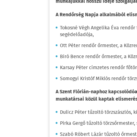
munkájukkal hosszú ideje szolgáljá
A Rendőrség Napja alkalmából elis
Tokosné Végh Angelika Éva rendőr 
segédelőadója,
Ott Péter rendőr őrmester, a Közre
Biró Bence rendőr őrmester, a Köz
Karsay Péter címzetes rendőr főtör
Somogyi Kristóf Miklós rendőr tör
A Szent Flórián-naphoz kapcsolódóa
munkatársai közül kaptak elismerés
Dulicz Péter tűzoltó törzszászlós, 
Pirka Gergő tűzoltó törzsőrmester,
Szabó Róbert Lázár tűzoltó őrmest