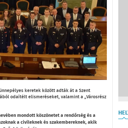
 ünnepélyes keretek között adták át a Szent
ából odaítélt elismeréseket, valamint a „Városrész
HE
nevében mondott köszönetet a rendőrség és a
 azoknak a civileknek és szakembereknek, akik