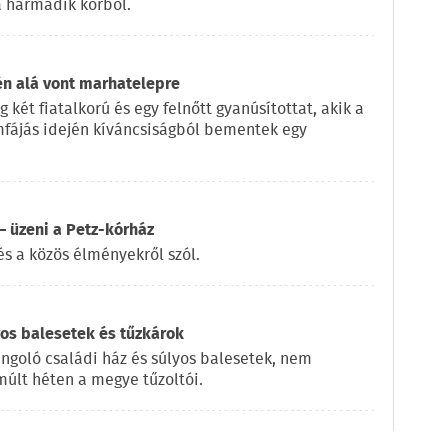
 harmadik körből.
én alá vont marhatelepre
két fiatalkorú és egy felnőtt gyanúsítottat, akik a
ömfájás idején kíváncsiságból bementek egy
 üzeni a Petz-kórház
és a közös élményekről szól.
yos balesetek és tűzkárok
ángoló családi ház és súlyos balesetek, nem
múlt héten a megye tűzoltói.