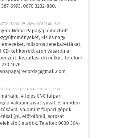
 387-6993, 0670 3232-880.
ÍTÓ: 452096 | FELADVA: 2026.08.06, 13:28
egedi Néma Papagáj lemezbolt
zgyűjteményeket, kis és nagy
lemezeket, műsoros zenekazettákat,
i CD-ket korrekt áron vásárolna
pénzért. Kiszállási díj nélkül. Telefon:
 230-1076.
apapagajrecords@gmail.com
ÍTÓ: 452097 | FELADVA: 2026.08.06, 13:28
márkájú, 4 fejes CNC faipari
gép vákuumszivattyúval és minden
ozékával, valamint faipari gépek
ozékai (pl. előtolómű, sorozat
fejek stb.) eladók. Telefon: 0630 364-
.