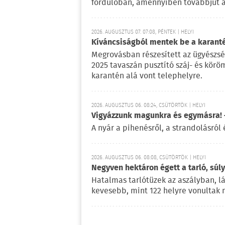
fordulóban, amennyiben továbbjut a
2026. AUGUSZTUS 07. 07:08, PÉNTEK | HELYI
Kíváncsiságból mentek be a karant
Megrovásban részesített az ügyészség 
2025 tavaszán pusztító száj- és kör
karantén alá vont telephelyre.
2026. AUGUSZTUS 06. 08:24, CSÜTÖRTÖK | HELYI
Vigyázzunk magunkra és egymásra! –
A nyár a pihenésről, a strandolásról 
2026. AUGUSZTUS 06. 08:08, CSÜTÖRTÖK | HELYI
Negyven hektáron égett a tarló, súl
Hatalmas tarlótüzek az aszályban, l
kevesebb, mint 122 helyre vonultak 