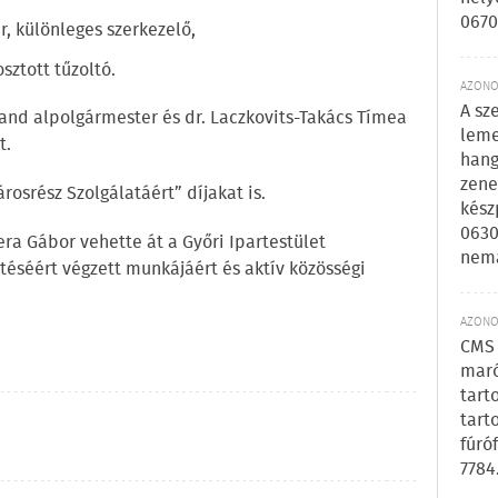
0670
r, különleges szerkezelő,
sztott tűzoltó.
AZONOS
A sz
and alpolgármester és dr. Laczkovits-Takács Tímea
leme
t.
hang
zene
rosrész Szolgálatáért” díjakat is.
kész
0630
tera Gábor vehette át a Győri Ipartestület
nem
ztéséért végzett munkájáért és aktív közösségi
AZONOS
CMS 
maró
tart
tart
fúró
7784