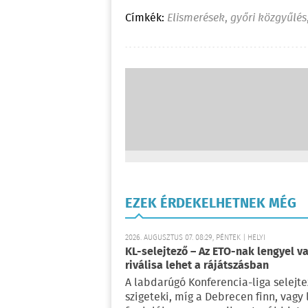
Címkék:
Elismerések
,
győri közgyűlés
EZEK ÉRDEKELHETNEK MÉG
2026. AUGUSZTUS 07. 08:29, PÉNTEK | HELYI
KL-selejtező – Az ETO-nak lengyel va
riválisa lehet a rájátszásban
A labdarúgó Konferencia-liga selejte
szigeteki, míg a Debrecen finn, vagy