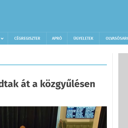
CÉGREGISZTER
APRÓ
ÜGYELETEK
OLVASÓSAR
dtak át a közgyűlésen