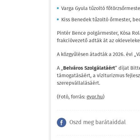
Varga Gyula tűzoltó főtörzsőrmeste
Kiss Benedek tűzoltó őrmester, beo
Pintér Bence polgármester, Kósa Rol
frakcióvezető adták át az okleveleke
A közgyűlésen átadták a 2026. évi „Vá
A „
Belváros Szolgálatáért
” díjat Bit
támogatásáért, a víziturizmus fejles
szerepvállalásáért.
(Fotó, forrás:
gyor.hu
)
Oszd meg barátaiddal