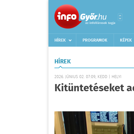
HÍREK
PROGRAMOK
KÉPEK
HÍREK
2026. JÚNIUS 02. 07:09, KEDD | HELYI
Kitüntetéseket a