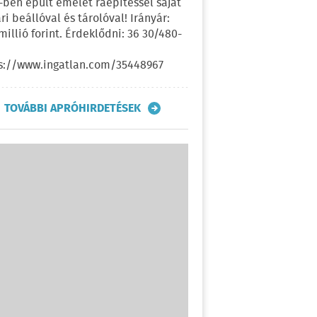
-ben épült emelet ráépítéssel saját
ri beállóval és tárolóval! Irányár:
 millió forint. Érdeklődni: 36 30/480-
s://www.ingatlan.com/35448967
TOVÁBBI APRÓHIRDETÉSEK