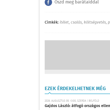
Oszd meg barátaiddal
Címkék:
ítélet
,
csalás
,
költségvetés
,
p
EZEK ÉRDEKELHETNEK MÉG
2026. AUGUSZTUS 05. 13:00, SZERDA | BELFÖLD
Gajdos László: átfogó országos elle