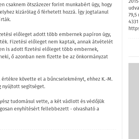
2015
sen csaknem ötszázezer forint munkabért úgy, hogy
udva
lyhez kizárólag ő férhetett hozzá. Így jogtalanul
79,5
rták.
4331
http
zetési előleget adott több embernek papíron úgy,
lték. Fizetési előleget nem kaptak, annak átvételét
en is adott fizetési előleget több embernek,
k neki, ő azonban nem fizette be az önkormányzat
 értékre követte el a bűncselekményt, ehhez K.-M.
 nyújtott segítséget.
gyész tudomásul vette, a két vádlott és védőjük
osan enyhítésért fellebbezett - olvasható a