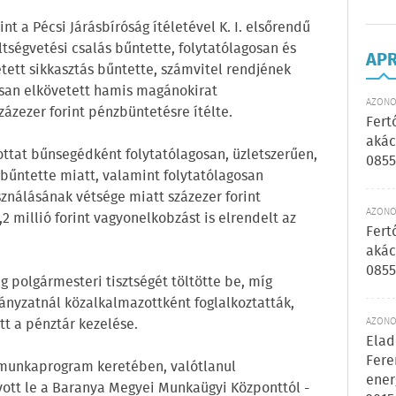
t a Pécsi Járásbíróság ítéletével K. I. elsőrendű
ltségvetési csalás bűntette, folytatólagosan és
AP
tett sikkasztás bűntette, számvitel rendjének
osan elkövetett hamis magánokirat
AZONOS
ázezer forint pénzbüntetésre ítélte.
Fert
akác
ottat bűnsegédként folytatólagosan, üzletszerűen,
0855
 bűntette miatt, valamint folytatólagosan
ználásának vétsége miatt százezer forint
AZONOS
,2 millió forint vagyonelkobzást is elrendelt az
Fert
akác
0855
g polgármesteri tisztségét töltötte be, míg
mányzatnál közalkalmazottként foglalkoztatták,
tt a pénztár kezelése.
AZONOS
Elad
Fere
zmunkaprogram keretében, valótlanul
ener
ívott le a Baranya Megyei Munkaügyi Központtól -