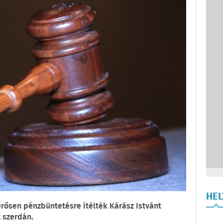
HE
rősen pénzbüntetésre ítélték Kárász Istvánt
 szerdán.