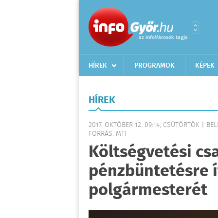
HÍREK
PROGRAMOK
KÉPEK
HÍREK
2017. OKTÓBER 12. 09:14, CSÜTÖRTÖK | BE
FORRÁS: MTI
Költségvetési cs
pénzbüntetésre í
polgármesterét