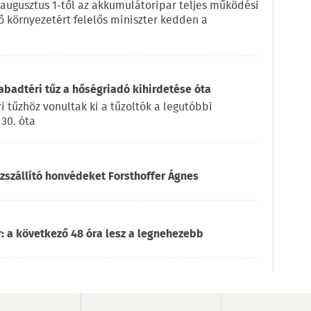
 augusztus 1-től az akkumulátoripar teljes működési
lő környezetért felelős miniszter kedden a
badtéri tűz a hőségriadó kihirdetése óta
 tűzhöz vonultak ki a tűzoltók a legutóbbi
 30. óta
ízszállító honvédeket Forsthoffer Ágnes
: a következő 48 óra lesz a legnehezebb