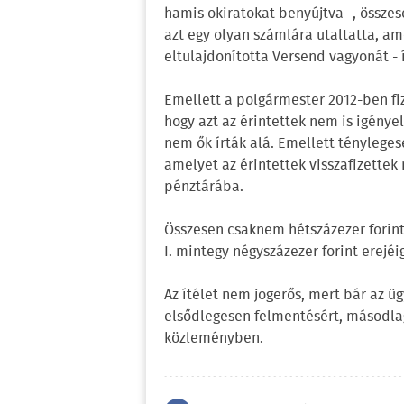
hamis okiratokat benyújtva -, össze
azt egy olyan számlára utaltatta, ame
eltulajdonította Versend vagyonát - í
Emellett a polgármester 2012-ben fi
hogy azt az érintettek nem is igénye
nem ők írták alá. Emellett tényleges
amelyet az érintettek visszafizette
pénztárába.
Összesen csaknem hétszázezer forint
I. mintegy négyszázezer forint erejéig
Az ítélet nem jogerős, mert bár az ü
elsődlegesen felmentésért, másodlag
közleményben.