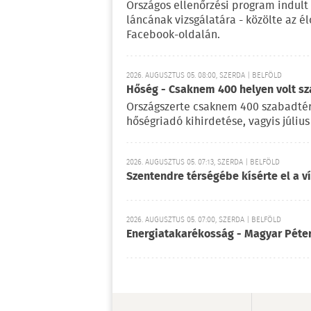
Országos ellenőrzési program indult
láncának vizsgálatára - közölte az é
Facebook-oldalán.
2026. AUGUSZTUS 05. 08:00, SZERDA | BELFÖLD
Hőség - Csaknem 400 helyen volt sza
Országszerte csaknem 400 szabadtéri
hőségriadó kihirdetése, vagyis július
2026. AUGUSZTUS 05. 07:13, SZERDA | BELFÖLD
Szentendre térségébe kísérte el a v
2026. AUGUSZTUS 05. 07:00, SZERDA | BELFÖLD
Energiatakarékosság - Magyar Péter