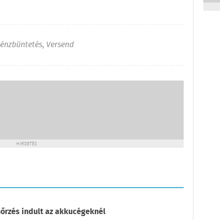
énzbüntetés
,
Versend
HIRDETÉS
nőrzés indult az akkucégeknél