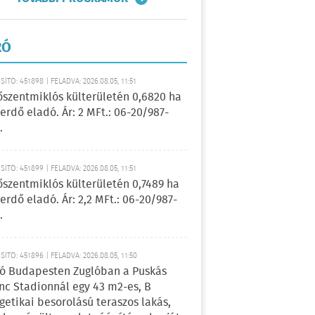
RÓ
ÍTÓ: 451898 | FELADVA: 2026.08.05, 11:51
őszentmiklós külterületén 0,6820 ha
erdő eladó. Ár: 2 MFt.: 06-20/987-
.
ÍTÓ: 451899 | FELADVA: 2026.08.05, 11:51
őszentmiklós külterületén 0,7489 ha
erdő eladó. Ár: 2,2 MFt.: 06-20/987-
.
ÍTÓ: 451896 | FELADVA: 2026.08.05, 11:50
ó Budapesten Zuglóban a Puskás
nc Stadionnál egy 43 m2-es, B
getikai besorolású teraszos lakás,