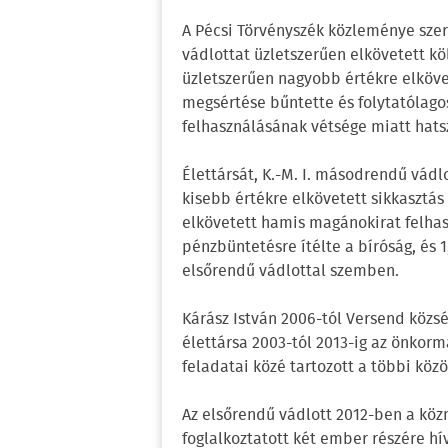
A Pécsi Törvényszék közleménye szerin
vádlottat üzletszerűen elkövetett kö
üzletszerűen nagyobb értékre elköve
megsértése bűntette és folytatólag
felhasználásának vétsége miatt hatsz
Élettársát, K.-M. I. másodrendű vádl
kisebb értékre elkövetett sikkasztás
elkövetett hamis magánokirat felhas
pénzbüntetésre ítélte a bíróság, és 1
elsőrendű vádlottal szemben.
Kárász István 2006-tól Versend közsé
élettársa 2003-tól 2013-ig az önkor
feladatai közé tartozott a többi közö
Az elsőrendű vádlott 2012-ben a kö
foglalkoztatott két ember részére h