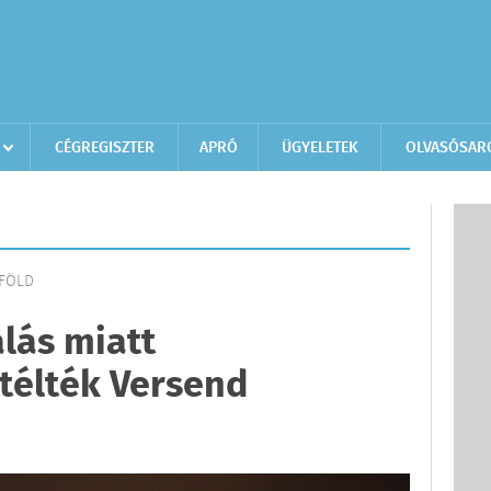
CÉGREGISZTER
APRÓ
ÜGYELETEK
OLVASÓSAR
LFÖLD
alás miatt
télték Versend