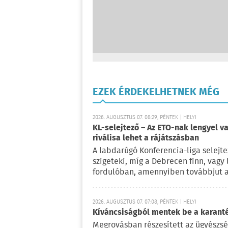
EZEK ÉRDEKELHETNEK MÉG
2026. AUGUSZTUS 07. 08:29, PÉNTEK | HELYI
KL-selejtező – Az ETO-nak lengyel va
riválisa lehet a rájátszásban
A labdarúgó Konferencia-liga selejte
szigeteki, míg a Debrecen finn, vagy
fordulóban, amennyiben továbbjut a
2026. AUGUSZTUS 07. 07:08, PÉNTEK | HELYI
Kíváncsiságból mentek be a karant
Megrovásban részesített az ügyészség 