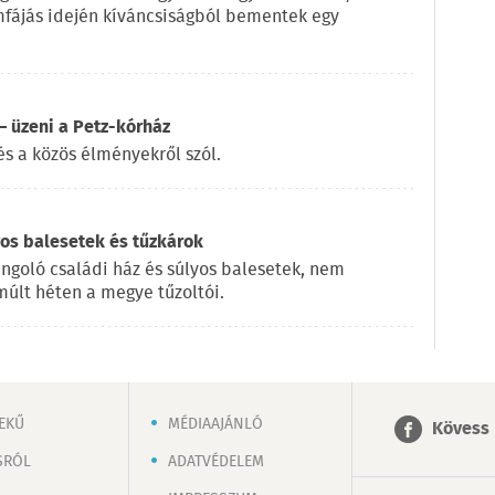
ömfájás idején kíváncsiságból bementek egy
 üzeni a Petz-kórház
és a közös élményekről szól.
yos balesetek és tűzkárok
ángoló családi ház és súlyos balesetek, nem
múlt héten a megye tűzoltói.
EKŰ
MÉDIAAJÁNLÓ
Kövess 
SRÓL
ADATVÉDELEM