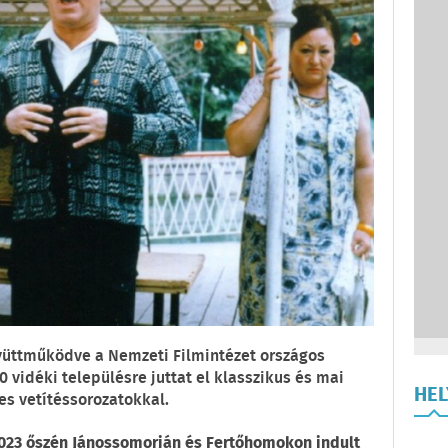
yüttműködve a Nemzeti Filmintézet országos
0 vidéki településre juttat el klasszikus és mai
HE
es vetítéssorozatokkal.
23 őszén Jánossomorján és Fertőhomokon indult