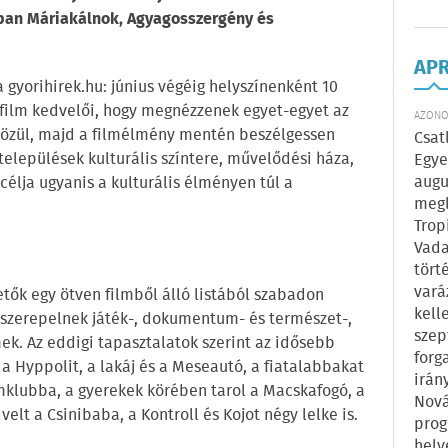
rban Máriakálnok, Agyagosszergény és
AP
gyorihirek.hu: június végéig helyszínenként 10
film kedvelői, hogy megnézzenek egyet-egyet az
AZONOS
közül, majd a filmélmény mentén beszélgessen
Csat
települések kulturális színtere, művelődési háza,
Egye
augu
célja ugyanis a kulturális élményen túl a
megl
Trop
Vada
tört
vará
tők egy ötven filmből álló listából szabadon
kell
t szerepelnek játék-, dokumentum- és természet-,
szep
mek. Az eddigi tapasztalatok szerint az idősebb
forg
a Hyppolit, a lakáj és a Meseautó, a fiatalabbakat
irán
lmklubba, a gyerekek körében tarol a Macskafogó, a
Nová
lt a Csinibaba, a Kontroll és Kojot négy lelke is.
prog
hely