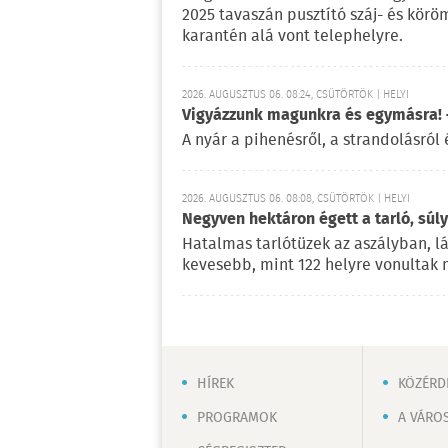
2025 tavaszán pusztító száj- és kör
karantén alá vont telephelyre.
2026. AUGUSZTUS 06. 08:24, CSÜTÖRTÖK | HELYI
Vigyázzunk magunkra és egymásra! –
A nyár a pihenésről, a strandolásról 
2026. AUGUSZTUS 06. 08:08, CSÜTÖRTÖK | HELYI
Negyven hektáron égett a tarló, súl
Hatalmas tarlótüzek az aszályban, l
kevesebb, mint 122 helyre vonultak 
HÍREK
KÖZÉRD
PROGRAMOK
A VÁRO