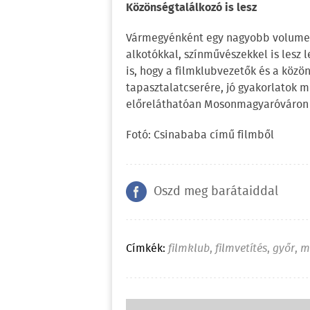
Közönségtalálkozó is lesz
Vármegyénként egy nagyobb volumenű
alkotókkal, színművészekkel is lesz 
is, hogy a filmklubvezetők és a közö
tapasztalatcserére, jó gyakorlatok
előreláthatóan Mosonmagyaróváron l
Fotó: Csinababa című filmből
Oszd meg barátaiddal
Címkék:
filmklub
,
filmvetítés
,
győr
,
m