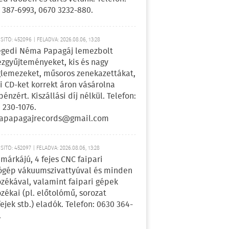
 387-6993, 0670 3232-880.
ÍTÓ: 452096 | FELADVA: 2026.08.06, 13:28
egedi Néma Papagáj lemezbolt
zgyűjteményeket, kis és nagy
lemezeket, műsoros zenekazettákat,
i CD-ket korrekt áron vásárolna
pénzért. Kiszállási díj nélkül. Telefon:
 230-1076.
apapagajrecords@gmail.com
ÍTÓ: 452097 | FELADVA: 2026.08.06, 13:28
márkájú, 4 fejes CNC faipari
gép vákuumszivattyúval és minden
ozékával, valamint faipari gépek
ozékai (pl. előtolómű, sorozat
fejek stb.) eladók. Telefon: 0630 364-
.