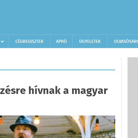
CÉGREGISZTER
APRÓ
ÜGYELETEK
OLVASÓSAR
ézésre hívnak a magyar