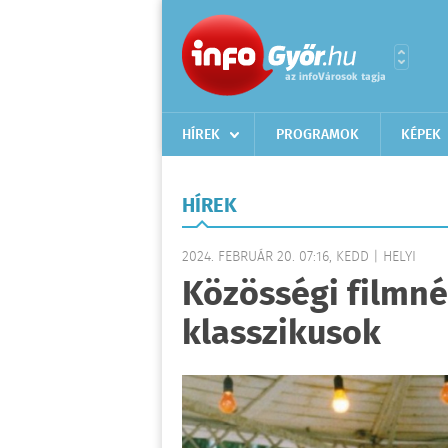
HÍREK
PROGRAMOK
KÉPEK
HÍREK
2024. FEBRUÁR 20. 07:16, KEDD | HELYI
Közösségi filmn
klasszikusok