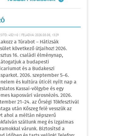
RÓ
ÍTÓ: 452110 | FELADVA: 2026.08.06, 13:29
lakozz a Túrabot – Hátizsák
sület következő útjaihoz! 2026.
sztus 16. családi élménynap,
átogatjuk a budapesti
icariumot és a Budakeszi
sparkot. 2026. szeptember 5–6.
énelem és kultúra úticél nyílt nap a
zslatos Kassai-völgybe és egy
emes kaposvári városnézés. 2026.
tember 21–24. az Őrségi Tökfesztivál
ataga után Kőszeg felé vesszük az
yt ahol a méltán népszerű
kfalván szállunk meg és izgalmas
ramokkal várunk. Biztosítsd a
ed időben és tarts velünk! Telefon: