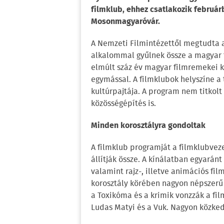
filmklub, ehhez csatlakozik februá
Mosonmagyaróvár.
A Nemzeti Filmintézettől megtudta a 
alkalommal gyűlnek össze a magyar 
elmúlt száz év magyar filmremekei 
egymással. A filmklubok helyszíne a 
kultúrpajtája. A program nem titkolt 
közösségépítés is.
Minden korosztályra gondoltak
A filmklub programját a filmklubveze
állítják össze. A kínálatban egyarán
valamint rajz-, illetve animációs fil
korosztály körében nagyon népszerű 
a Toxikóma és a krimik vonzzák a fi
Ludas Matyi és a Vuk. Nagyon közkedve