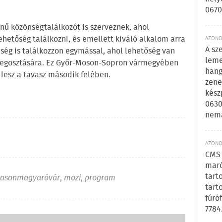
0670
 közönségtalálkozót is szerveznek, ahol
lehetőség találkozni, és emellett kiváló alkalom arra
AZONOS
A sz
nség is találkozzon egymással, ahol lehetőség van
leme
 megosztására. Ez Győr-Moson-Sopron vármegyében
hang
esz a tavasz második felében.
zene
kész
0630
nem
AZONOS
CMS 
maró
tart
osonmagyaróvár
,
mozi
,
program
tart
fúró
7784