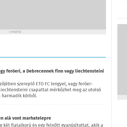
HIRDETÉS
gy feröeri, a Debrecennek finn vagy liechtensteini
zőjében szereplő ETO FC lengyel, vagy feröer-
 liechtensteini csapattal mérkőzhet meg az utolsó
 harmadik körből.
én alá vont marhatelepre
két fiatalkorú és egy felnőtt gyanúsítottat, akik a