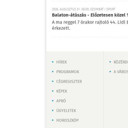
2026. AUGUSZTUS 01. 06:00, SZOMBAT | SPORT
Balaton-átúszás - Előzetesen közel 
A ma reggel 7 órakor rajtoló 44. Lid
érkezett.
HÍREK
KÖZÉRD
PROGRAMOK
A VÁRO
CÉGREGISZTER
KÉPEK
APRÓ
ÜGYELETEK
HOROSZKÓP