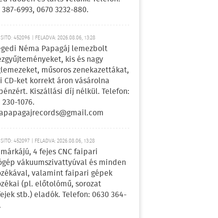
 387-6993, 0670 3232-880.
ÍTÓ: 452096 | FELADVA: 2026.08.06, 13:28
egedi Néma Papagáj lemezbolt
zgyűjteményeket, kis és nagy
lemezeket, műsoros zenekazettákat,
i CD-ket korrekt áron vásárolna
pénzért. Kiszállási díj nélkül. Telefon:
 230-1076.
apapagajrecords@gmail.com
ÍTÓ: 452097 | FELADVA: 2026.08.06, 13:28
márkájú, 4 fejes CNC faipari
gép vákuumszivattyúval és minden
ozékával, valamint faipari gépek
ozékai (pl. előtolómű, sorozat
fejek stb.) eladók. Telefon: 0630 364-
.