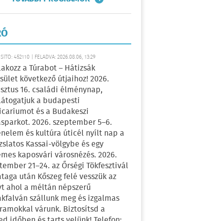
RÓ
ÍTÓ: 452110 | FELADVA: 2026.08.06, 13:29
lakozz a Túrabot – Hátizsák
sület következő útjaihoz! 2026.
sztus 16. családi élménynap,
átogatjuk a budapesti
icariumot és a Budakeszi
sparkot. 2026. szeptember 5–6.
énelem és kultúra úticél nyílt nap a
zslatos Kassai-völgybe és egy
emes kaposvári városnézés. 2026.
tember 21–24. az Őrségi Tökfesztivál
ataga után Kőszeg felé vesszük az
yt ahol a méltán népszerű
kfalván szállunk meg és izgalmas
ramokkal várunk. Biztosítsd a
ed időben és tarts velünk! Telefon: