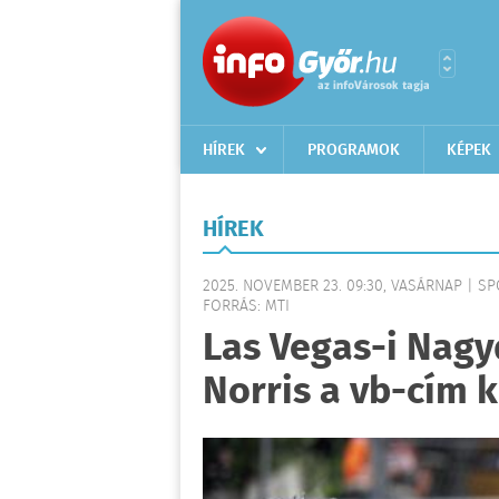
HÍREK
PROGRAMOK
KÉPEK
HÍREK
2025. NOVEMBER 23. 09:30, VASÁRNAP | S
FORRÁS: MTI
Las Vegas-i Nagyd
Norris a vb-cím 