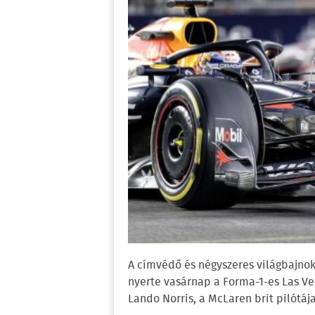
A címvédő és négyszeres világbajnok
nyerte vasárnap a Forma-1-es Las Ve
Lando Norris, a McLaren brit pilótáj