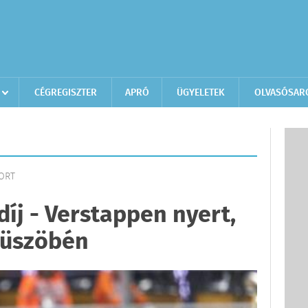
CÉGREGISZTER
APRÓ
ÜGYELETEK
OLVASÓSAR
PORT
íj - Verstappen nyert,
küszöbén