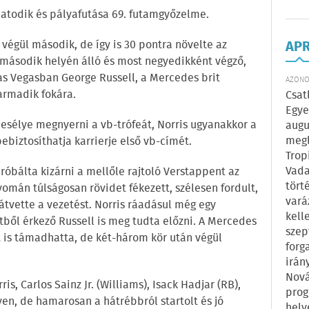
hatodik és pályafutása 69. futamgyőzelme.
t végül második, de így is 30 pontra növelte az
AP
t második helyén álló és most negyedikként végző,
Las Vegasban George Russell, a Mercedes brit
AZONOS
armadik fokára.
Csat
Egye
esélye megnyerni a vb-trófeát, Norris ugyanakkor a
augu
megl
biztosíthatja karrierje első vb-címét.
Trop
Vada
próbálta kizárni a mellőle rajtoló Verstappent az
tört
yomán túlságosan rövidet fékezett, szélesen fordult,
vará
átvette a vezetést. Norris ráadásul még egy
kell
etből érkező Russell is meg tudta előzni. A Mercedes
szep
t is támadhatta, de két-három kör után végül
forg
irán
Nová
is, Carlos Sainz Jr. (Williams), Isack Hadjar (RB),
prog
lyen, de hamarosan a hátrébbról startolt és jó
hely