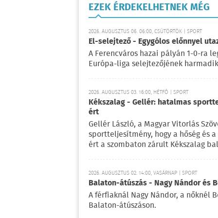
EZEK ÉRDEKELHETNEK MÉG
2026. AUGUSZTUS 06. 06:00, CSÜTÖRTÖK | SPORT
El-selejtező - Egygólos előnnyel ut
A Ferencváros hazai pályán 1-0-ra le
Európa-liga selejtezőjének harmadik 
2026. AUGUSZTUS 03. 16:00, HÉTFŐ | SPORT
Kékszalag - Gellér: hatalmas sportt
ért
Gellér László, a Magyar Vitorlás Szö
sportteljesítmény, hogy a hőség és 
ért a szombaton zárult Kékszalag ba
2026. AUGUSZTUS 02. 14:00, VASÁRNAP | SPORT
Balaton-átúszás - Nagy Nándor és Bé
A férfiaknál Nagy Nándor, a nőknél B
Balaton-átúszáson.