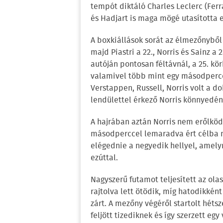
tempót diktáló Charles Leclerc (Ferra
és Hadjart is maga mögé utasította 
A boxkiállások sorát az élmezőnyből 
majd Piastri a 22., Norris és Sainz a
autóján pontosan féltávnál, a 25. kö
valamivel több mint egy másodperces
Verstappen, Russell, Norris volt a d
lendülettel érkező Norris könnyedén 
A hajrában aztán Norris nem erőlköd
másodperccel lemaradva ért célba m
elégednie a negyedik hellyel, amely
ezúttal.
Nagyszerű futamot teljesített az olas
rajtolva lett ötödik, míg hatodikkén
zárt. A mezőny végéről startolt hétsz
feljött tizediknek és így szerzett egy