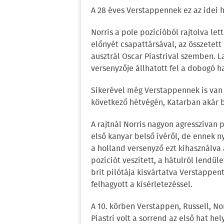
A 28 éves Verstappennek ez az idei 
Norris a pole pozícióból rajtolva let
előnyét csapattársával, az összetet
ausztrál Oscar Piastrival szemben. 
versenyzője állhatott fel a dobogó h
Sikerével még Verstappennek is van 
következő hétvégén, Katarban akár be
A rajtnál Norris nagyon agresszívan 
első kanyar belső ívéről, de ennek n
a holland versenyző ezt kihasználva 
pozíciót veszített, a hátulról lendül
brit pilótája kisvártatva Verstappen
felhagyott a kísérletezéssel.
A 10. körben Verstappen, Russell, Norr
Piastri volt a sorrend az első hat he