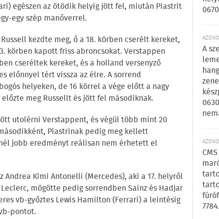
ri) egészen az ötödik helyig jött fel, miután Piastrit
0670
egy-egy szép manőverrel.
Russell kezdte meg, ő a 18. körben cserélt kereket,
AZONOS
A sz
 23. körben kapott friss abroncsokat. Verstappen
leme
rben cseréltek kereket, és a holland versenyző
hang
 előnnyel tért vissza az élre. A sorrend
zene
obogós helyeken, de 16 körrel a vége előtt a nagy
kész
előzte meg Russellt és jött fel másodiknak.
0630
nem
ött utolérni Verstappent, és végül több mint 20
ásodikként, Piastrinak pedig meg kellett
nél jobb eredményt reálisan nem érhetett el
AZONOS
CMS 
maró
tart
z Andrea Kimi Antonelli (Mercedes), aki a 17. helyről
tart
t Leclerc, mögötte pedig sorrendben Sainz és Hadjar
fúró
eres vb-győztes Lewis Hamilton (Ferrari) a leintésig
7784
 vb-pontot.