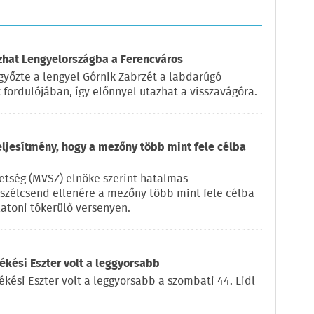
azhat Lengyelországba a Ferencváros
győzte a lengyel Górnik Zabrzét a labdarúgó
fordulójában, így előnnyel utazhat a visszavágóra.
eljesítmény, hogy a mezőny több mint fele célba
vetség (MVSZ) elnöke szerint hatalmas
a szélcsend ellenére a mezőny több mint fele célba
latoni tókerülő versenyen.
kési Eszter volt a leggyorsabb
ékési Eszter volt a leggyorsabb a szombati 44. Lidl