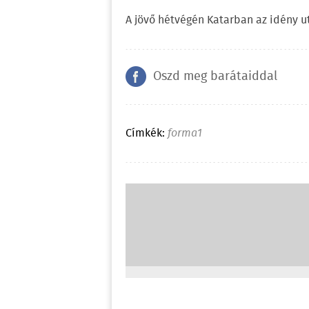
A jövő hétvégén Katarban az idény u
Oszd meg barátaiddal
Címkék:
forma1