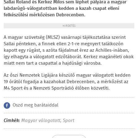
Sallai Roland és Kerkez Milos sem léphet pályára a magyar
labdarúgó-válogatottban kedden a kazah csapat elleni
felkészülési mérkőzésen Debrecenben.
HIRDETÉS
A magyar szövetség (MLSZ) vasárnapi tájékoztatása szerint
Sallai pénteken, a finnek ellen 2-1-re megnyert találkozón
kapott egy rúgást, s azóta fájdalmat érez az Achilles-inában,
így elhagyta a válogatott edzőtáborát. Kerkez magánéleti okok
miatt nem tart a csapattal a hajdúsági városba.
Az őszi Nemzetek Ligájára készülő magyar válogatott kedden
19 órától fogadja a kazahokat Debrecenben, a mérkőzést az
M4 Sport és a Nemzeti Sportrádió élőben közvetíti.
Oszd meg barátaiddal
Címkék:
Magyar válogatott
,
Sport