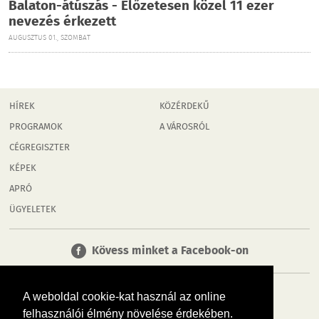
Balaton-átúszás - Előzetesen közel 11 ezer
nevezés érkezett
AUGUSZTUS 01., SZOMBAT
HÍREK
KÖZÉRDEKŰ
PROGRAMOK
A VÁROSRÓL
CÉGREGISZTER
KÉPEK
APRÓ
ÜGYELETEK
Kövess minket a Facebook-on
A weboldal cookie-kat használ az online
felhasználói élmény növelése érdekében.