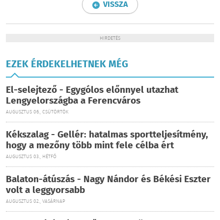
VISSZA
HIRDETÉS
EZEK ÉRDEKELHETNEK MÉG
El-selejtező - Egygólos előnnyel utazhat
Lengyelországba a Ferencváros
AUGUSZTUS 06., CSÜTÖRTÖK
Kékszalag - Gellér: hatalmas sportteljesítmény,
hogy a mezőny több mint fele célba ért
AUGUSZTUS 03., HÉTFŐ
Balaton-átúszás - Nagy Nándor és Békési Eszter
volt a leggyorsabb
AUGUSZTUS 02., VASÁRNAP