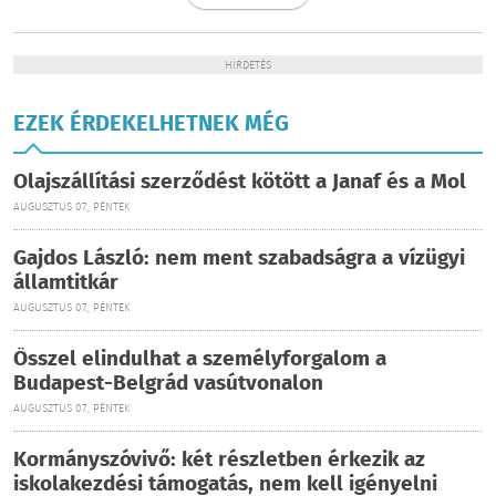
HIRDETÉS
EZEK ÉRDEKELHETNEK MÉG
Olajszállítási szerződést kötött a Janaf és a Mol
AUGUSZTUS 07., PÉNTEK
Gajdos László: nem ment szabadságra a vízügyi
államtitkár
AUGUSZTUS 07., PÉNTEK
Ősszel elindulhat a személyforgalom a
Budapest-Belgrád vasútvonalon
AUGUSZTUS 07., PÉNTEK
Kormányszóvivő: két részletben érkezik az
iskolakezdési támogatás, nem kell igényelni