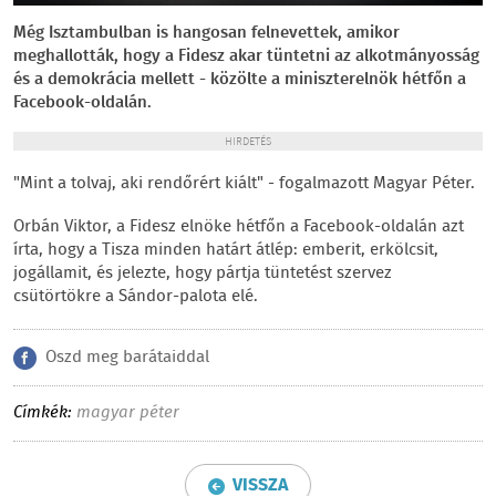
Még Isztambulban is hangosan felnevettek, amikor
meghallották, hogy a Fidesz akar tüntetni az alkotmányosság
és a demokrácia mellett - közölte a miniszterelnök hétfőn a
Facebook-oldalán.
HIRDETÉS
"Mint a tolvaj, aki rendőrért kiált" - fogalmazott Magyar Péter.
Orbán Viktor, a Fidesz elnöke hétfőn a Facebook-oldalán azt
írta, hogy a Tisza minden határt átlép: emberit, erkölcsit,
jogállamit, és jelezte, hogy pártja tüntetést szervez
csütörtökre a Sándor-palota elé.
Oszd meg barátaiddal
Címkék:
magyar péter
VISSZA