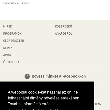
AUGUSZTUS 07., PÉNTEK
HÍREK
KÖZÉRDEKŰ
PROGRAMOK
A VÁROSRÓL
CÉGREGISZTER
KÉPEK
APRÓ
ÜGYELETEK
Kövess minket a Facebook-on
A weboldal cookie-kat használ az online
felhasználói élmény növelése érdekében.
Tudj meg többet városodról! Hírek, programok, képek, napi
További információ erről
menü, cégek…. és minden, ami Győr