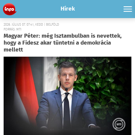
Hírek
2026. JÚLIUS 07. 07:41, KEDD | BELFÖLD
FORRÁS: MTI
Magyar Péter: még Isztambulban is nevettek,
hogy a Fidesz akar tüntetni a demokrácia
mellett