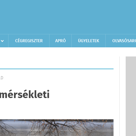
CÉGREGISZTER
APRÓ
ÜGYELETEK
OLVASÓSAR
LD
őmérsékleti