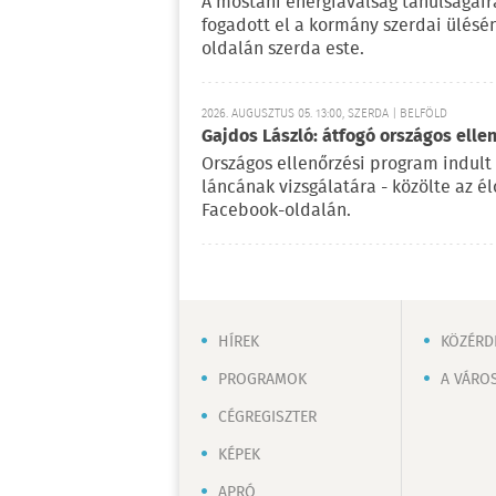
A mostani energiaválság tanulságaira
fogadott el a kormány szerdai ülésé
oldalán szerda este.
2026. AUGUSZTUS 05. 13:00, SZERDA | BELFÖLD
Gajdos László: átfogó országos elle
Országos ellenőrzési program indult
láncának vizsgálatára - közölte az é
Facebook-oldalán.
HÍREK
KÖZÉRD
PROGRAMOK
A VÁRO
CÉGREGISZTER
KÉPEK
APRÓ