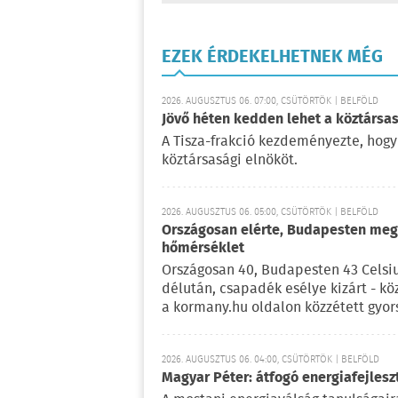
EZEK ÉRDEKELHETNEK MÉG
2026. AUGUSZTUS 06. 07:00, CSÜTÖRTÖK | BELFÖLD
Jövő héten kedden lehet a köztársas
A Tisza-frakció kezdeményezte, hogy
köztársasági elnököt.
2026. AUGUSZTUS 06. 05:00, CSÜTÖRTÖK | BELFÖLD
Országosan elérte, Budapesten meg 
hőmérséklet
Országosan 40, Budapesten 43 Celsi
délután, csapadék esélye kizárt - kö
a kormany.hu oldalon közzétett gyor
2026. AUGUSZTUS 06. 04:00, CSÜTÖRTÖK | BELFÖLD
Magyar Péter: átfogó energiafejlesz