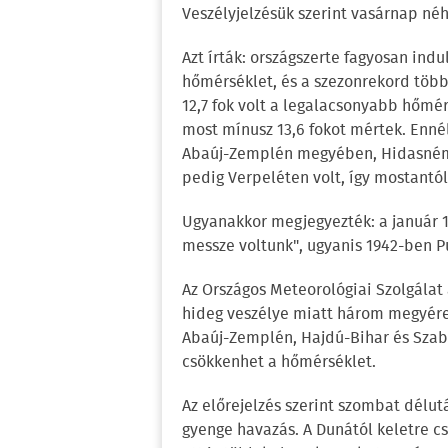
Veszélyjelzésük szerint vasárnap né
Azt írták: országszerte fagyosan indu
hőmérséklet, és a szezonrekord töb
12,7 fok volt a legalacsonyabb hőmé
most mínusz 13,6 fokot mértek. Enn
Abaúj-Zemplén megyében, Hidasnémet
pedig Verpeléten volt, így mostantól
Ugyanakkor megjegyezték: a január 1
messze voltunk", ugyanis 1942-ben P
Az Országos Meteorológiai Szolgálat 
hideg veszélye miatt három megyére 
Abaúj-Zemplén, Hajdú-Bihar és Szab
csökkenhet a hőmérséklet.
Az előrejelzés szerint szombat délut
gyenge havazás. A Dunától keletre c