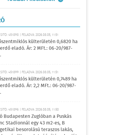
RÓ
ÍTÓ: 451898 | FELADVA: 2026.08.05, 11:51
őszentmiklós külterületén 0,6820 ha
erdő eladó. Ár: 2 MFt.: 06-20/987-
.
ÍTÓ: 451899 | FELADVA: 2026.08.05, 11:51
őszentmiklós külterületén 0,7489 ha
erdő eladó. Ár: 2,2 MFt.: 06-20/987-
.
ÍTÓ: 451896 | FELADVA: 2026.08.05, 11:50
ó Budapesten Zuglóban a Puskás
nc Stadionnál egy 43 m2-es, B
getikai besorolású teraszos lakás,