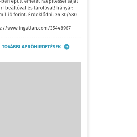
-ben épült emelet ráépítéssel saját
ri beállóval és tárolóval! Irányár:
 millió forint. Érdeklődni: 36 30/480-
s://www.ingatlan.com/35448967
TOVÁBBI APRÓHIRDETÉSEK