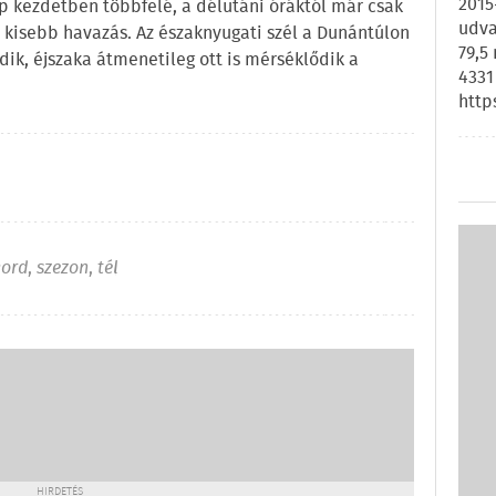
2015
ap kezdetben többfelé, a délutáni óráktól már csak
udva
, kisebb havazás. Az északnyugati szél a Dunántúlon
79,5
ik, éjszaka átmenetileg ott is mérséklődik a
4331
http
kord
,
szezon
,
tél
HIRDETÉS