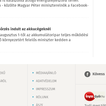
 is válaszolva átfogó energiafejlesztési tervet
n - közölte Magyar Péter miniszterelnök a Facebook-
nőrzés indult az akkucégeknél
 augusztus 1-től az akkumulátoripar teljes működési
lő környezetért felelős miniszter kedden a
EKŰ
MÉDIAAJÁNLÓ
Kövess 
SRÓL
ADATVÉDELEM
IMPRESSZUM
RÓLUNK
ÁSZF
Tudj meg töb