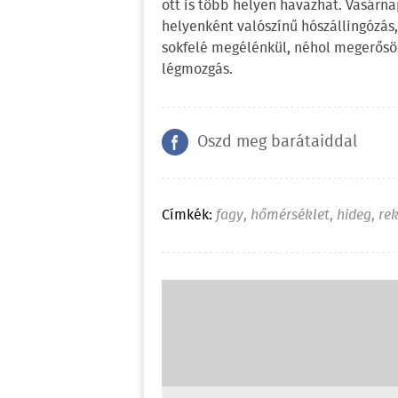
ott is több helyen havazhat. Vasárn
helyenként valószínű hószállingózás
sokfelé megélénkül, néhol megerősöd
légmozgás.
Oszd meg barátaiddal
Címkék:
fagy
,
hőmérséklet
,
hideg
,
re