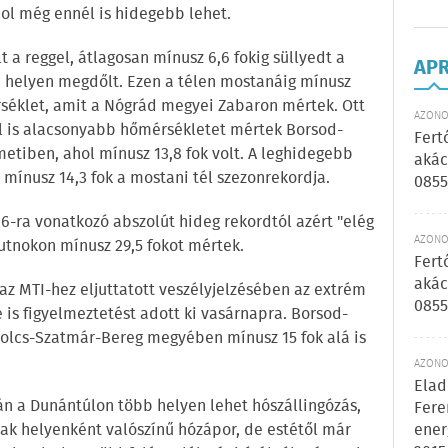
hol még ennél is hidegebb lehet.
lt a reggel, átlagosan mínusz 6,6 fokig süllyedt a
AP
b helyen megdőlt. Ezen a télen mostanáig mínusz
rséklet, amit a Nógrád megyei Zabaron mértek. Ott
AZONOS
él is alacsonyabb hőmérsékletet mértek Borsod-
Fert
iben, ahol mínusz 13,8 fok volt. A leghidegebb
akác
 mínusz 14,3 fok a mostani tél szezonrekordja.
0855
6-ra vonatkozó abszolút hideg rekordtól azért "elég
AZONOS
utnokon mínusz 29,5 fokot mértek.
Fert
akác
az MTI-hez eljuttatott veszélyjelzésében az extrém
0855
is figyelmeztetést adott ki vasárnapra. Borsod-
olcs-Szatmár-Bereg megyében mínusz 15 fok alá is
AZONOS
Elad
án a Dunántúlon több helyen lehet hószállingózás,
Fere
ener
sak helyenként valószínű hózápor, de estétől már