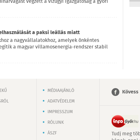
ínárvágást végzett a vízügyi igazgatóság a győri
elhasználását a paksi leállás miatt
okhoz a nagyvállalatokhoz, amelyek önkéntes
egítik a magyar villamosenergia-rendszer stabil
EKŰ
MÉDIAAJÁNLÓ
Kövess 
SRÓL
ADATVÉDELEM
IMPRESSZUM
RÓLUNK
ÁSZF
Tudj meg töb