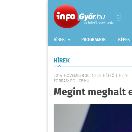
HÍREK
PROGRAMOK
KÉPEK
HÍREK
2015. NOVEMBER 30. 10:23, HÉTFŐ | HELYI
FORRÁS: POLICE.HU
Megint meghalt 