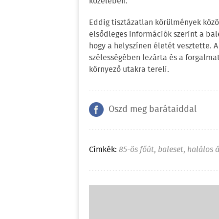
közelében.
Eddig tisztázatlan körülmények közö
elsődleges információk szerint a ba
hogy a helyszínen életét vesztette. A
szélességében lezárta és a forgalma
környező utakra tereli.
Oszd meg barátaiddal
Címkék:
85-ös főút
,
baleset
,
halálos 