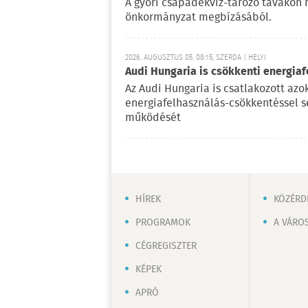
A győri csapadékvíz-tározó tavakon h
önkormányzat megbízásából.
2026. AUGUSZTUS 05. 08:15, SZERDA | HELYI
Audi Hungaria is csökkenti energiaf
Az Audi Hungaria is csatlakozott az
energiafelhasználás-csökkentéssel s
működését
HÍREK
KÖZÉRD
PROGRAMOK
A VÁRO
CÉGREGISZTER
KÉPEK
APRÓ