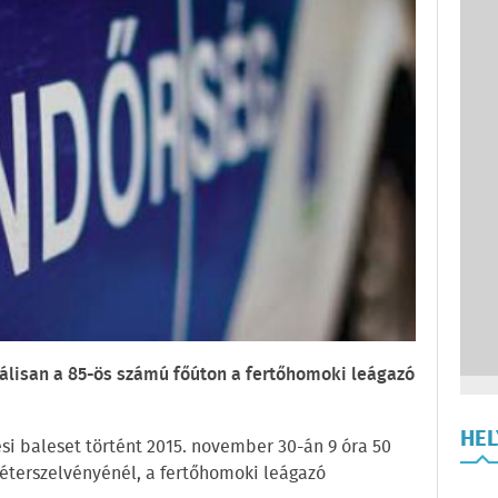
álisan a 85-ös számú főúton a fertőhomoki leágazó
HE
si baleset történt 2015. november 30-án 9 óra 50
méterszelvényénél, a fertőhomoki leágazó