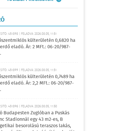
RÓ
ÍTÓ: 451898 | FELADVA: 2026.08.05, 11:51
őszentmiklós külterületén 0,6820 ha
erdő eladó. Ár: 2 MFt.: 06-20/987-
.
ÍTÓ: 451899 | FELADVA: 2026.08.05, 11:51
őszentmiklós külterületén 0,7489 ha
erdő eladó. Ár: 2,2 MFt.: 06-20/987-
.
ÍTÓ: 451896 | FELADVA: 2026.08.05, 11:50
ó Budapesten Zuglóban a Puskás
nc Stadionnál egy 43 m2-es, B
getikai besorolású teraszos lakás,