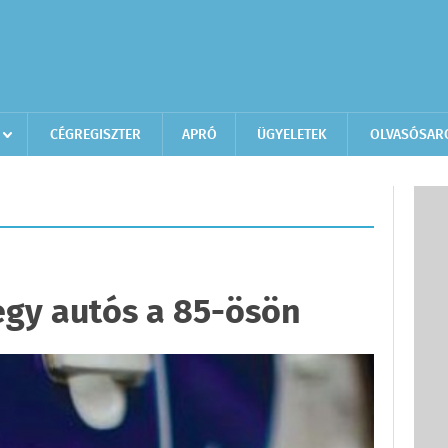
CÉGREGISZTER
APRÓ
ÜGYELETEK
OLVASÓSAR
egy autós a 85-ösön