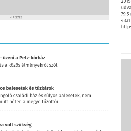
2015
udva
79,5
HIRDETÉS
4331
http
 üzeni a Petz-kórház
és a közös élményekről szól.
yos balesetek és tűzkárok
ángoló családi ház és súlyos balesetek, nem
múlt héten a megye tűzoltói.
ra volt szükség