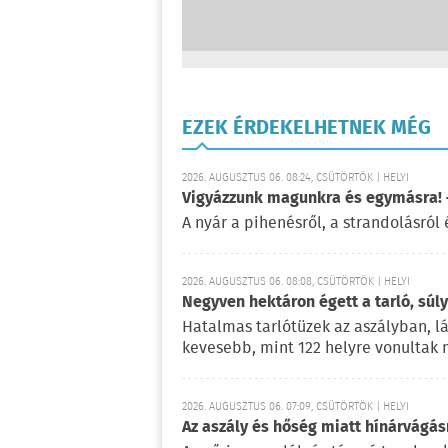
EZEK ÉRDEKELHETNEK MÉG
2026. AUGUSZTUS 06. 08:24, CSÜTÖRTÖK | HELYI
Vigyázzunk magunkra és egymásra! –
A nyár a pihenésről, a strandolásról 
2026. AUGUSZTUS 06. 08:08, CSÜTÖRTÖK | HELYI
Negyven hektáron égett a tarló, súl
Hatalmas tarlótüzek az aszályban, l
kevesebb, mint 122 helyre vonultak 
2026. AUGUSZTUS 06. 07:09, CSÜTÖRTÖK | HELYI
Az aszály és hőség miatt hínárvágás