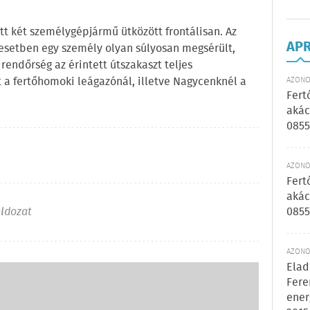
tt két személygépjármű ütközött frontálisan. Az
AP
lesetben egy személy olyan súlyosan megsérült,
 rendőrség az érintett útszakaszt teljes
t a fertőhomoki leágazónál, illetve Nagycenknél a
AZONOS
Fert
akác
0855
AZONOS
Fert
akác
áldozat
0855
AZONOS
Elad
Fere
ener