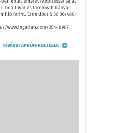
-ben épült emelet ráépítéssel saját
ri beállóval és tárolóval! Irányár:
 millió forint. Érdeklődni: 36 30/480-
s://www.ingatlan.com/35448967
TOVÁBBI APRÓHIRDETÉSEK