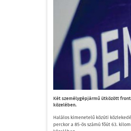
Két személygépjármű ütközött front
közelében.
Halálos kimenetelű közúti közlekedé
perckor a 85-ös számú főút 63. kilo