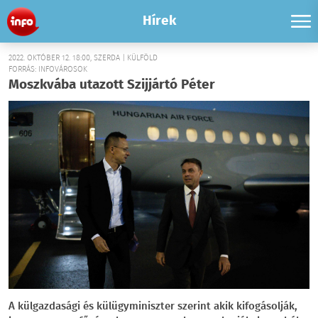
Hírek
2022. OKTÓBER 12. 18:00, SZERDA | KÜLFÖLD
FORRÁS: INFOVÁROSOK
Moszkvába utazott Szijjártó Péter
A külgazdasági és külügyminiszter szerint akik kifogásolják,