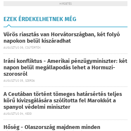
HIRDETÉS
EZEK ÉRDEKELHETNEK MÉG
Vörös riasztás van Horvátországban, két folyó
napokon belül kiszáradhat
AUGUSZTUS 06., CSÜTÖRTÖK
Iráni konfliktus - Amerikai pénzügyminiszter: két
napon belül megállapodás lehet a Hormuzi-
szorosról
AUGUSZTUS 05., SZERDA
A Ceutában történt tömeges határsértés teljes
körű kivizsgálására szólította fel Marokkót a
spanyol védelmi miniszter
AUGUSZTUS 04., KEDD
Hőség - Olaszország majdnem minden