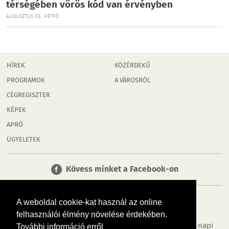
térségében vörös kód van érvényben
AUGUSZTUS 03., HÉTFŐ
HÍREK
KÖZÉRDEKŰ
PROGRAMOK
A VÁROSRÓL
CÉGREGISZTER
KÉPEK
APRÓ
ÜGYELETEK
Kövess minket a Facebook-on
A weboldal cookie-kat használ az online
felhasználói élmény növelése érdekében.
Tudj meg többet városodról! Hírek, programok, képek, napi
További információ erről