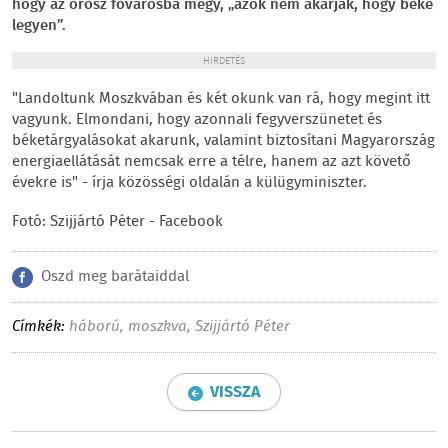
hogy az orosz fővárosba megy, „azok nem akarják, hogy béke
legyen”.
HIRDETÉS
"Landoltunk Moszkvában és két okunk van rá, hogy megint itt
vagyunk. Elmondani, hogy azonnali fegyverszünetet és
béketárgyalásokat akarunk, valamint biztosítani Magyarország
energiaellátását nemcsak erre a télre, hanem az azt követő
évekre is" - írja közösségi oldalán a külügyminiszter.
Fotó: Szijjártó Péter - Facebook
Oszd meg barátaiddal
Címkék:
háború
,
moszkva
,
Szijjártó Péter
VISSZA