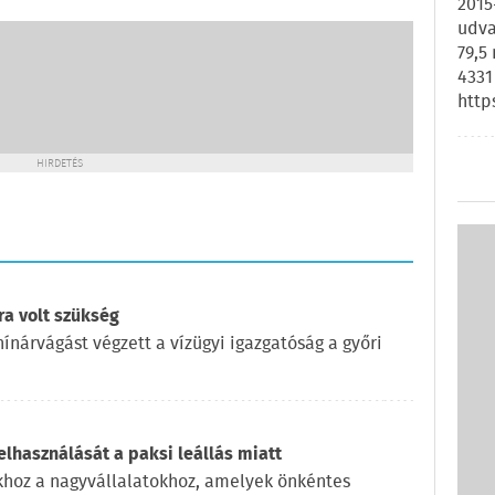
2015
udva
79,5
4331
http
HIRDETÉS
ra volt szükség
ínárvágást végzett a vízügyi igazgatóság a győri
elhasználását a paksi leállás miatt
okhoz a nagyvállalatokhoz, amelyek önkéntes