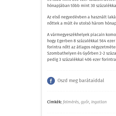
hónapjában több mint 30 százalékkal
Az első negyedévben a használt lakás
nőttek a múlt év utolsó három hóna
A vármegyeszékhelyek piacain komol
hogy Egerben 8 százalékkal 564 ezer 
forintra nőtt az átlagos négyzetméte
Szombathelyen és Győrben 2-2 százalé
pedig 3 százalékkal 406 ezer forintr
Oszd meg barátaiddal
Címkék:
felmérés
,
győr
,
ingatlan