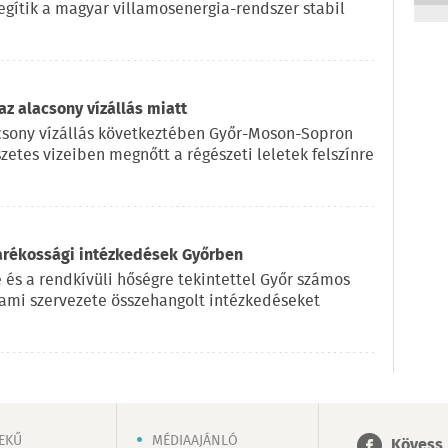
egítik a magyar villamosenergia-rendszer stabil
z alacsony vízállás miatt
lacsony vízállás következtében Győr-Moson-Sopron
etes vizeiben megnőtt a régészeti leletek felszínre
karékossági intézkedések Győrben
e és a rendkívüli hőségre tekintettel Győr számos
lami szervezete összehangolt intézkedéseket
EKŰ
MÉDIAAJÁNLÓ
Kövess 