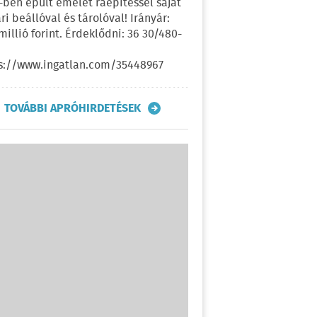
-ben épült emelet ráépítéssel saját
ri beállóval és tárolóval! Irányár:
 millió forint. Érdeklődni: 36 30/480-
s://www.ingatlan.com/35448967
TOVÁBBI APRÓHIRDETÉSEK