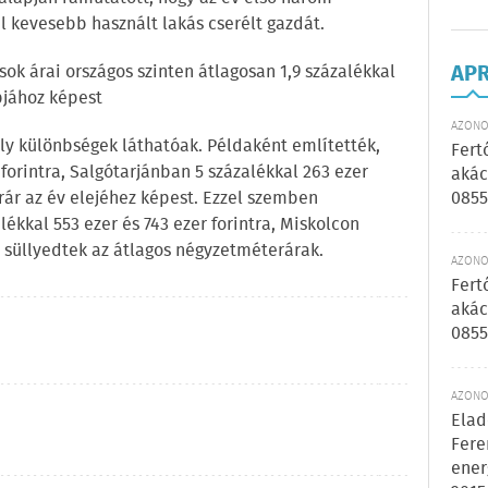
 kevesebb használt lakás cserélt gazdát.
AP
ok árai országos szinten átlagosan 1,9 százalékkal
pjához képest
AZONOS
y különbségek láthatóak. Példaként említették,
Fert
forintra, Salgótarjánban 5 százalékkal 263 ezer
akác
0855
rár az év elejéhez képest. Ezzel szemben
kkal 553 ezer és 743 ezer forintra, Miskolcon
a süllyedtek az átlagos négyzetméterárak.
AZONOS
Fert
akác
0855
AZONOS
Elad
Fere
ener