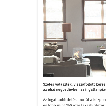
Széles választék, visszafogott kere
az első negyedévben az ingatlanpiac
Az ingatlanhirdetési portál a Közpon
és több mint 250 ezer lakáshirdetés