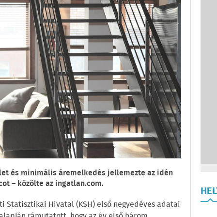
slet és minimális áremelkedés jellemezte az idén
ot – közölte az ingatlan.com.
HE
ti Statisztikai Hivatal (KSH) első negyedéves adatai
 alapján rámutatott, hogy az év első három