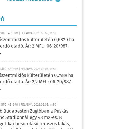
RÓ
ÍTÓ: 451898 | FELADVA: 2026.08.05, 11:51
őszentmiklós külterületén 0,6820 ha
erdő eladó. Ár: 2 MFt.: 06-20/987-
.
ÍTÓ: 451899 | FELADVA: 2026.08.05, 11:51
őszentmiklós külterületén 0,7489 ha
erdő eladó. Ár: 2,2 MFt.: 06-20/987-
.
ÍTÓ: 451896 | FELADVA: 2026.08.05, 11:50
ó Budapesten Zuglóban a Puskás
nc Stadionnál egy 43 m2-es, B
getikai besorolású teraszos lakás,