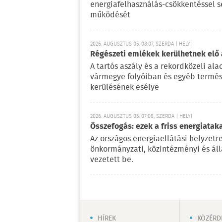
energiafelhasználás-csökkentéssel s
működését
2026. AUGUSZTUS 05. 08:07, SZERDA | HELYI
Régészeti emlékek kerülhetnek elő a
A tartós aszály és a rekordközeli a
vármegye folyóiban és egyéb termész
kerülésének esélye
2026. AUGUSZTUS 05. 07:08, SZERDA | HELYI
Összefogás: ezek a friss energiata
Az országos energiaellátási helyzetr
önkormányzati, közintézményi és ál
vezetett be.
HÍREK
KÖZÉRD