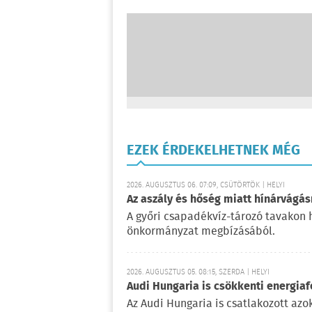
EZEK ÉRDEKELHETNEK MÉG
2026. AUGUSZTUS 06. 07:09, CSÜTÖRTÖK | HELYI
Az aszály és hőség miatt hínárvágás
A győri csapadékvíz-tározó tavakon h
önkormányzat megbízásából.
2026. AUGUSZTUS 05. 08:15, SZERDA | HELYI
Audi Hungaria is csökkenti energiaf
Az Audi Hungaria is csatlakozott az