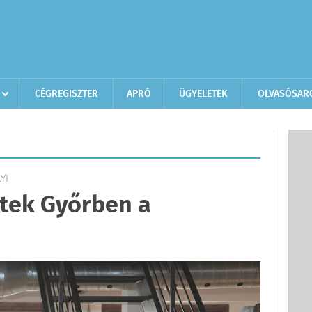
CÉGREGISZTER
APRÓ
ÜGYELETEK
OLVASÓSAR
YI
tek Győrben a